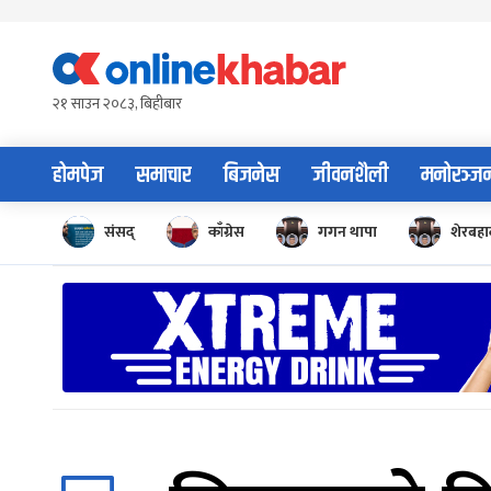
Skip
to
content
२१ साउन २०८३, बिहीबार
होमपेज
समाचार
बिजनेस
जीवनशैली
मनोरञ्ज
संसद्
काँग्रेस
गगन थापा
शेरबहाद