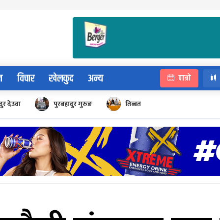
न
विचार
खेलकुद
अन्य
पात्रो
ुर देउवा
पुरबहादुर गुरुङ
तिब्बत