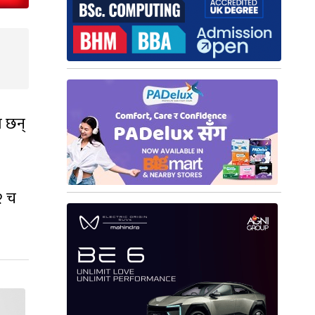
 छन्
२ च