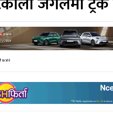
कौली जंगलमा ट्रक 
े ७:४२