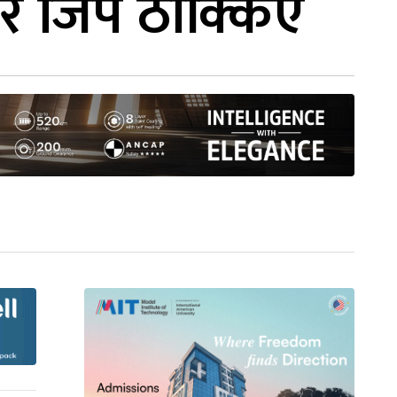
र जिप ठोक्किए