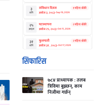
संविधान दिवस
१ महिना बाँकी
३
-
असोज ३, २०८३
Sep 19, 2026
शनि
घटस्थापना
२ महिना बाँकी
२५
-
असोज २५, २०८३
Oct 11, 2026
आइत
फूलपाती
२ महिना बाँकी
३१
-
असोज ३१ , २०८३
Oct 17, 2026
शनि
कार्तिक सङ्क्रान्ति
२ महिना बाँकी
१
सिफारिस
-
कार्तिक १, २०८३
Oct 18, 2026
आइत
महानवमी
२ महिना बाँकी
३
-
कार्तिक ३, २०८३
Oct 20, 2026
मंगल
७८४ प्राध्यापक : तलब
त्रिविमा बुझ्छन्, काम
विजयादशमी
२ महिना बाँकी
४
निजीमा गर्छन्
-
कार्तिक ४, २०८३
Oct 21, 2026
बुध