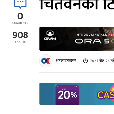
चितवनको टि
0
COMMENTS
908
SHARES
अनलाइनखबर
२०८१ चैत २८ गत