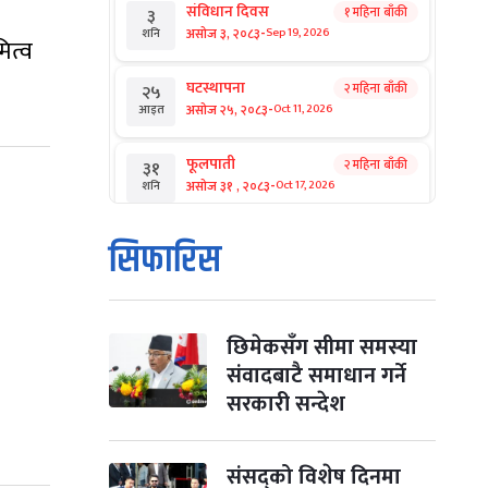
संविधान दिवस
१ महिना बाँकी
३
-
असोज ३, २०८३
Sep 19, 2026
शनि
ित्व
घटस्थापना
२ महिना बाँकी
२५
-
असोज २५, २०८३
Oct 11, 2026
आइत
फूलपाती
२ महिना बाँकी
३१
-
असोज ३१ , २०८३
Oct 17, 2026
शनि
कार्तिक सङ्क्रान्ति
२ महिना बाँकी
१
सिफारिस
-
कार्तिक १, २०८३
Oct 18, 2026
आइत
महानवमी
२ महिना बाँकी
३
-
कार्तिक ३, २०८३
Oct 20, 2026
मंगल
छिमेकसँग सीमा समस्या
संवादबाटै समाधान गर्ने
विजयादशमी
२ महिना बाँकी
४
सरकारी सन्देश
-
कार्तिक ४, २०८३
Oct 21, 2026
बुध
पापा‌ङ्कुशा एकादशी व्रत
संसद्को विशेष दिनमा
२ महिना बाँकी
५