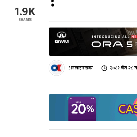
?
1.9K
SHARES
अनलाइनखबर
२०८१ चैत २८ ग