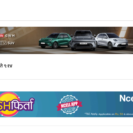
ते ९:१४