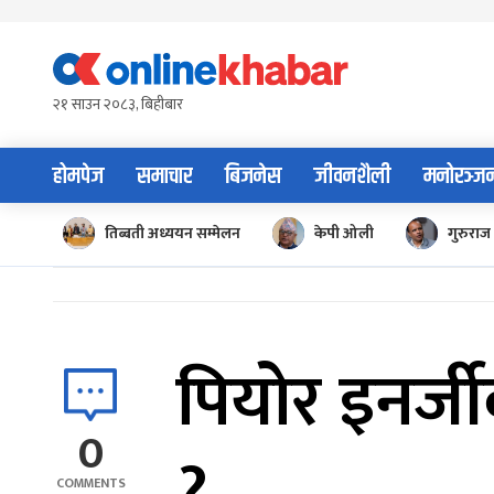
Skip
to
content
२१ साउन २०८३, बिहीबार
होमपेज
समाचार
बिजनेस
जीवनशैली
मनोरञ्ज
तिब्बती अध्ययन सम्मेलन
केपी ओली
गुरुराज 
पियोर इनर्ज
0
COMMENTS