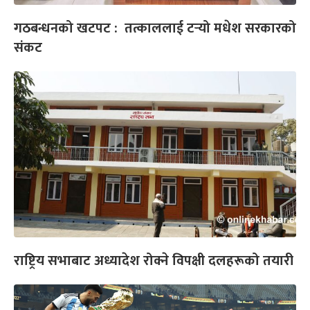
गठबन्धनको खटपट : तत्काललाई टर्‍यो मधेश सरकारको
संकट
राष्ट्रिय सभाबाट अध्यादेश रोक्ने विपक्षी दलहरूको तयारी