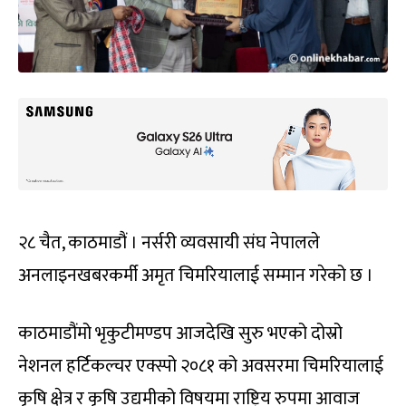
२८ चैत, काठमाडौं । नर्सरी व्यवसायी संघ नेपालले
अनलाइनखबरकर्मी अमृत चिमरियालाई सम्मान गरेको छ ।
काठमाडौंमो भृकुटीमण्डप आजदेखि सुरु भएको दोस्रो
नेशनल हर्टिकल्चर एक्स्पो २०८१ को अवसरमा चिमरियालाई
कृषि क्षेत्र र कृषि उद्यमीको विषयमा राष्ट्रिय रुपमा आवाज