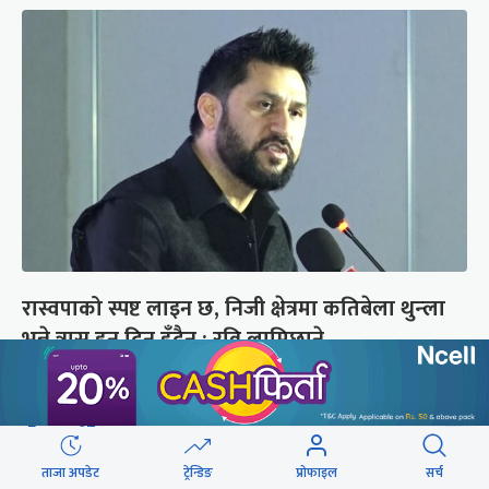
रास्वपाको स्पष्ट लाइन छ, निजी क्षेत्रमा कतिबेला थुन्ला
भन्ने त्रास हुन दिन हुँदैन : रवि लामिछाने
छुटाउनुभयो कि ?
संसद्लाई टेर्दैनन् प्रधानमन्त्री, लाचार
ताजा अपडेट
ट्रेन्डिङ
प्रोफाइल
सर्च