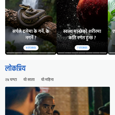
सर्पले डसेमा के गर्ने, के
स्वस्थ मान्छेको शरीरमा
ए
नगर्ने ?
कति रगत हुन्छ ?
6
STORIES
7
STORIES
लोकप्रिय
२४ घण्टा
यो साता
यो महिना