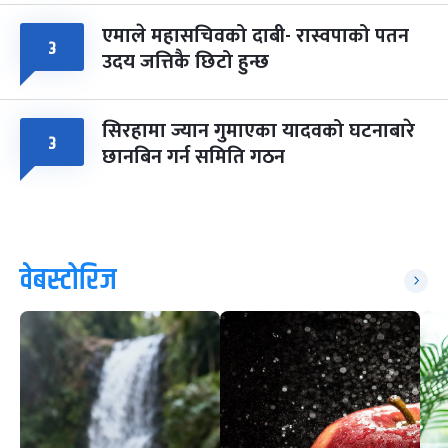
एमाले महासचिवको दाबी- रास्वपाको पतन
३
उदय जत्तिकै छिटो हुन्छ
सिरहामा ज्यान गुमाएका यादवको घटनाबारे
३
छानबिन गर्न समिति गठन
वेबस्टोरिज