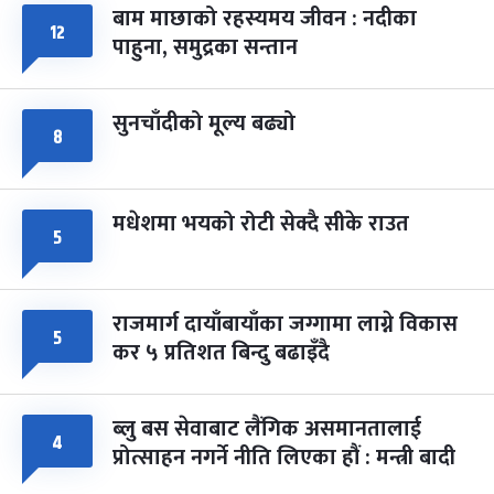
बाम माछाको रहस्यमय जीवन : नदीका
फागुपूर्णिमा
७ महिना बाँकी
८
१२
पाहुना, समुद्रका सन्तान
-
चैत्र ८, २०८३
Mar 22, 2027
सोम
सुनचाँदीको मूल्य बढ्यो
८
मधेशमा भयको रोटी सेक्दै सीके राउत
५
राजमार्ग दायाँबायाँका जग्गामा लाग्ने विकास
५
कर ५ प्रतिशत बिन्दु बढाइँदै
ब्लु बस सेवाबाट लैंगिक असमानतालाई
४
प्रोत्साहन नगर्ने नीति लिएका हौं : मन्त्री बादी