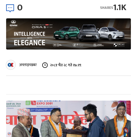
0
1.1K
SHARES
अनलाइनखबर
२०८१ चैत २८ गते १७:१९