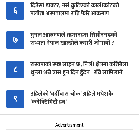
दिउँसो डाक्टर, नर्स कुटिएको कालीकोटको
६
पलाँता अस्पतालमा राति फेरि आक्रमण
मुगल आक्रमणले तहसनहस सिम्रौनगढको
७
सभ्यता नेपाल खाल्डोले कसरी जोगायो ?
रास्वपाको स्पष्ट लाइन छ, निजी क्षेत्रमा कतिबेला
८
थुन्ला भन्ने त्रास हुन दिन हुँदैन : रवि लामिछाने
उहिलेको ‘बर्दीबास चोक’ अहिले मधेशकै
९
‘कनेक्टिभिटी हब’
Advertisment