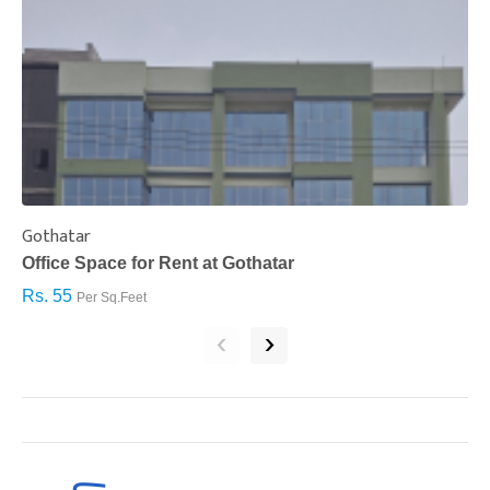
Gothatar
S
Office Space for Rent at Gothatar
H
Rs. 55
R
Per Sq.Feet
‹
›