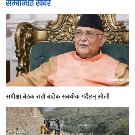
सम्बन्धित खबर
समीक्षा बैठक राख्ने बाहेक सबथोक गर्दैछन् ओली