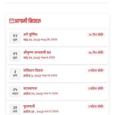
आगामी बिदाहरु
जनै पूर्णिमा
२० दिन बाँकी
१२
-
भाद्र १२, २०८३
Aug 28, 2026
शुक्र
श्रीकृष्ण जन्माष्टमी व्रत
२७ दिन बाँकी
१९
-
भाद्र १९, २०८३
Sep 4, 2026
शुक्र
संविधान दिवस
१ महिना बाँकी
३
-
असोज ३, २०८३
Sep 19, 2026
शनि
घटस्थापना
२ महिना बाँकी
२५
-
असोज २५, २०८३
Oct 11, 2026
आइत
फूलपाती
२ महिना बाँकी
३१
-
असोज ३१ , २०८३
Oct 17, 2026
शनि