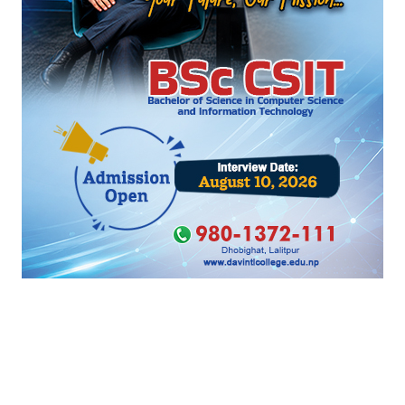
दीपक खड्काविरुद्ध ७ दिन म्याद थप
यो पनि