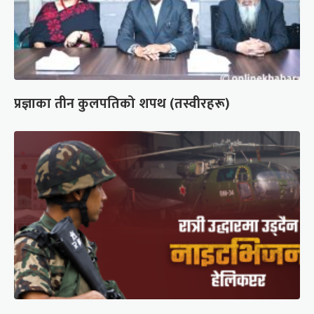
प्रज्ञाका तीन कुलपतिको शपथ (तस्वीरहरू)