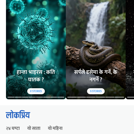
हान्ता भाइरस : कति
सर्पले डसेमा के गर्ने, के
घातक ?
नगर्ने ?
8
STORIES
6
STORIES
लोकप्रिय
२४ घण्टा
यो साता
यो महिना