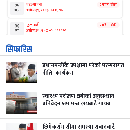
घटस्थापना
२ महिना बाँकी
२५
-
असोज २५, २०८३
Oct 11, 2026
आइत
फूलपाती
२ महिना बाँकी
३१
-
असोज ३१ , २०८३
Oct 17, 2026
शनि
कार्तिक सङ्क्रान्ति
२ महिना बाँकी
१
सिफारिस
-
कार्तिक १, २०८३
Oct 18, 2026
आइत
प्रधानमन्त्रीकै उपेक्षामा परेको परम्परागत
महानवमी
२ महिना बाँकी
३
-
नीति–कार्यक्रम
कार्तिक ३, २०८३
Oct 20, 2026
मंगल
विजयादशमी
२ महिना बाँकी
४
-
कार्तिक ४, २०८३
Oct 21, 2026
बुध
स्वास्थ्य परीक्षण ठगीको अनुसन्धान
प्रतिवेदन श्रम मन्त्रालयबाटै गायब
पापा‌ङ्कुशा एकादशी व्रत
२ महिना बाँकी
५
-
कार्तिक ५, २०८३
Oct 22, 2026
बिहि
छिमेकसँग सीमा समस्या संवादबाटै
कुकुर तिहार
३ महिना बाँकी
२२