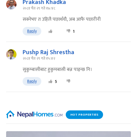
Prakash Khadka
२०८१ चैत २९ गते १७:४८
सक्नेभए त उहिलै पछार्थयाै, अब आफै पछारीनी
Reply
1
Pushp Raj Shrestha
२०८१ चैत २९ गते १५:४२
सुकुम्बासीबाट हुकुमबासी बन्न पाइन्छ नि।
Reply
5
HOT PROPERTIES