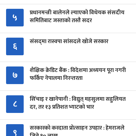
प्रधानमन्त्री बालेनले ल्याएको विधेयक संसदीय
५
समितिबाट जस्ताको तस्तै सदर
संसद्‍मा रास्वपा सांसदले खोजे सरकार
६
शैक्षिक क्रेडिट बैंक : विदेशमा अध्ययन पूरा नगरी
७
फर्किए नेपालमा निरन्तरता
सिँचाइ र खानेपानी : विद्युत् महसुलमा सहुलियत
८
दर, तर १३ प्रतिशत भ्याटको भार
सरकारको करदाता प्रोत्साहन उपहार : हेमराजले
९
जिते १० लाख