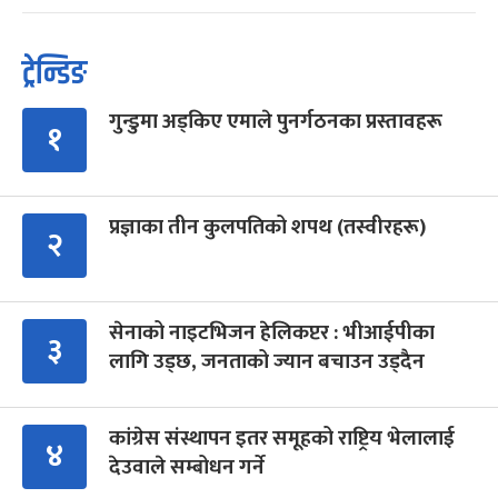
ट्रेन्डिङ
गुन्डुमा अड्किए एमाले पुनर्गठनका प्रस्तावहरू
१
प्रज्ञाका तीन कुलपतिको शपथ (तस्वीरहरू)
२
सेनाको नाइटभिजन हेलिकप्टर : भीआईपीका
३
लागि उड्छ, जनताको ज्यान बचाउन उड्दैन
कांग्रेस संस्थापन इतर समूहको राष्ट्रिय भेलालाई
४
देउवाले सम्बोधन गर्ने