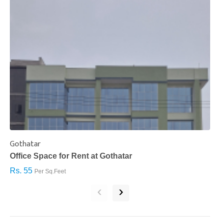
Gothatar
S
Office Space for Rent at Gothatar
H
Rs. 55
R
Per Sq.Feet
‹
›