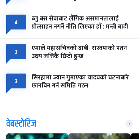
ब्लु बस सेवाबाट लैंगिक असमानतालाई
४
प्रोत्साहन नगर्ने नीति लिएका हौं : मन्त्री बादी
एमाले महासचिवको दाबी- रास्वपाको पतन
३
उदय जत्तिकै छिटो हुन्छ
सिरहामा ज्यान गुमाएका यादवको घटनाबारे
३
छानबिन गर्न समिति गठन
वेबस्टोरिज