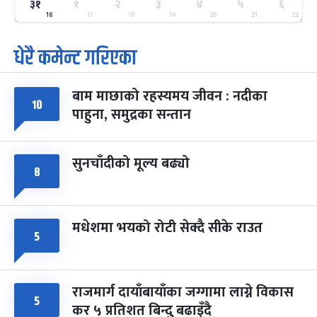
ग्याल्पो ल्होसार
७ महिना बाँकी
२५
३१
१
२
३
४
५
६
-
फाल्गुन २५, २०८३
Mar 9, 2027
मंगल
16
17
18
19
20
21
22
धेरै कमेन्ट गरिएका
पूर्णिमा व्रत
७ महिना बाँकी
७
-
चैत्र ७, २०८३
Mar 21, 2027
आइत
बाम माछाको रहस्यमय जीवन : नदीका
फागुपूर्णिमा
७ महिना बाँकी
८
१०
पाहुना, समुद्रका सन्तान
-
चैत्र ८, २०८३
Mar 22, 2027
सोम
सुनचाँदीको मूल्य बढ्यो
८
मधेशमा भयको रोटी सेक्दै सीके राउत
५
राजमार्ग दायाँबायाँका जग्गामा लाग्ने विकास
५
कर ५ प्रतिशत बिन्दु बढाइँदै