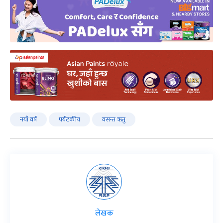
नयाँ वर्ष
पर्यटकीय
वसन्त ऋतु
लेखक