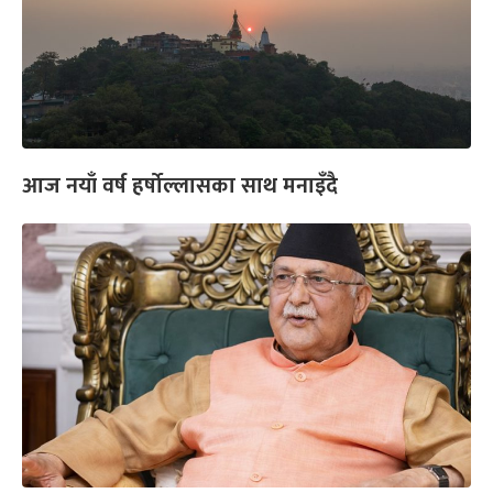
आज नयाँ वर्ष हर्षोल्लासका साथ मनाइँदै