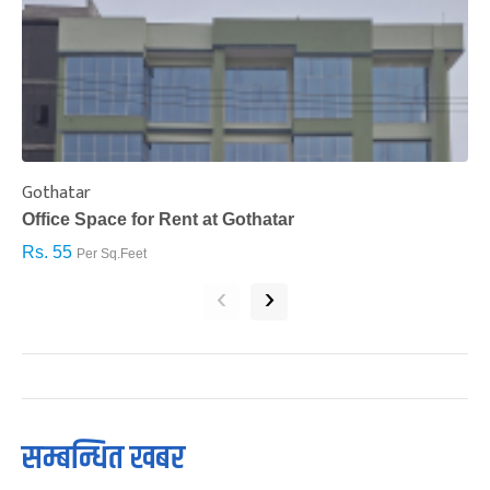
Gothatar
S
Office Space for Rent at Gothatar
H
Rs. 55
R
Per Sq.Feet
‹
›
सम्बन्धित खबर