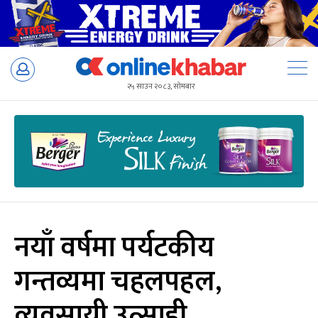
Skip
to
२५ साउन २०८३, सोमबार
content
नयाँ वर्षमा पर्यटकीय
गन्तव्यमा चहलपहल,
व्यवसायी उत्साही