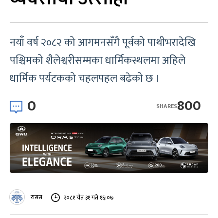
नयाँ वर्ष २०८२ को आगमनसँगै पूर्वको पाथीभरादेखि
पश्चिमको शैलेश्वरीसम्मका धार्मिकस्थलमा अहिले
धार्मिक पर्यटकको चहलपहल बढेको छ ।
0
800
SHARES
रासस
२०८१ चैत ३१ गते १६:०७