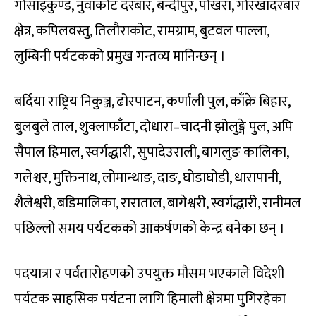
गोसाइँकुण्ड, नुवाकोट दरबार, बन्दीपुर, पोखरा, गोरखादरबार
क्षेत्र, कपिलवस्तु, तिलौराकोट, रामग्राम, बुटवल पाल्ला,
लुम्बिनी पर्यटकको प्रमुख गन्तव्य मानिन्छन् ।
बर्दिया राष्ट्रिय निकुञ्ज, ढोरपाटन, कर्णाली पुल, काँक्रे बिहार,
बुलबुले ताल, शुक्लाफाँटा, दोधारा–चादनी झोलुङ्गे पुल, अपि
सैपाल हिमाल, स्वर्गद्धारी, सुपादेउराली, बागलुङ कालिका,
गलेश्वर, मुक्तिनाथ, लोमान्थाङ, दाङ, घोडाघोडी, धारापानी,
शैलेश्वरी, बडिमालिका, राराताल, बागेश्वरी, स्वर्गद्धारी, रानीमल
पछिल्लो समय पर्यटकको आकर्षणको केन्द्र बनेका छन् ।
पदयात्रा र पर्वतारोहणको उपयुक्त मौसम भएकाले विदेशी
पर्यटक साहसिक पर्यटना लागि हिमाली क्षेत्रमा पुगिरहेका