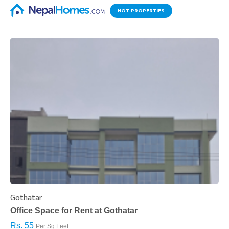
HOT PROPERTIES
Gothatar
S
Office Space for Rent at Gothatar
H
Rs. 55
R
Per Sq.Feet