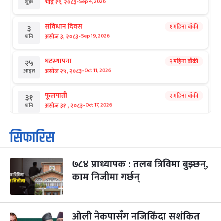
-
भाद्र १९, २०८३
Sep 4, 2026
शुक्र
संविधान दिवस
१ महिना बाँकी
३
-
असोज ३, २०८३
Sep 19, 2026
शनि
घटस्थापना
२ महिना बाँकी
२५
-
असोज २५, २०८३
Oct 11, 2026
आइत
फूलपाती
२ महिना बाँकी
३१
-
असोज ३१ , २०८३
Oct 17, 2026
शनि
कार्तिक सङ्क्रान्ति
२ महिना बाँकी
१
सिफारिस
-
कार्तिक १, २०८३
Oct 18, 2026
आइत
७८४ प्राध्यापक : तलब त्रिविमा बुझ्छन्,
महानवमी
२ महिना बाँकी
३
-
काम निजीमा गर्छन्
कार्तिक ३, २०८३
Oct 20, 2026
मंगल
विजयादशमी
२ महिना बाँकी
४
-
कार्तिक ४, २०८३
Oct 21, 2026
बुध
ओली नेकपासँग नजिकिँदा सशंकित