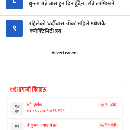
८
थुन्ला भन्ने त्रास हुन दिन हुँदैन : रवि लामिछाने
उहिलेको ‘बर्दीबास चोक’ अहिले मधेशकै
९
‘कनेक्टिभिटी हब’
Advertisment
आगामी बिदाहरु
जनै पूर्णिमा
२० दिन बाँकी
१२
-
भाद्र १२, २०८३
Aug 28, 2026
शुक्र
श्रीकृष्ण जन्माष्टमी व्रत
२७ दिन बाँकी
१९