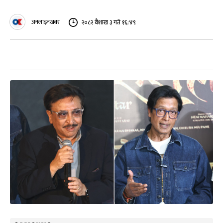
अनलाइनखबर
२०८२ वैशाख ३ गते १६:४९