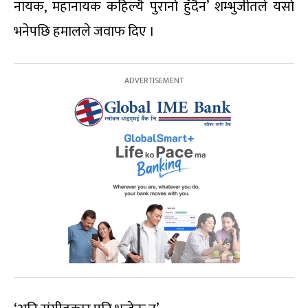
नायक, महानायक कहिल्यै पुरानो हुँदैन’ शम्भुजीतले यसो
भनेपछि हमालले जवाफ दिए ।