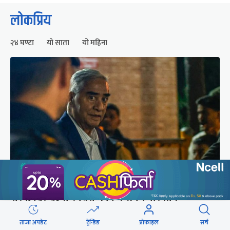
लोकप्रिय
२४ घण्टा
यो साता
यो महिना
शेरबहादुर देउवा स्वदेश फर्किने समय परिवर्तन
ताजा अपडेट
ट्रेन्डिङ
प्रोफाइल
सर्च