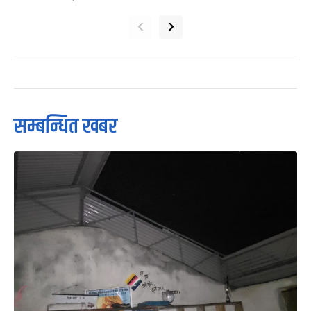
‹
›
सम्बन्धित खबर