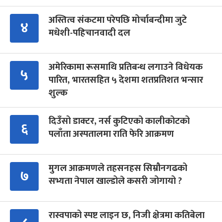
अस्तित्व संकटमा परेपछि मोर्चाबन्दीमा जुटे
४
मधेशी-पहिचानवादी दल
अमेरिकामा रूसमाथि प्रतिबन्ध लगाउने विधेयक
५
पारित, भारतसहित ५ देशमा शतप्रतिशत भन्सार
शुल्क
दिउँसो डाक्टर, नर्स कुटिएको कालीकोटको
६
पलाँता अस्पतालमा राति फेरि आक्रमण
मुगल आक्रमणले तहसनहस सिम्रौनगढको
७
सभ्यता नेपाल खाल्डोले कसरी जोगायो ?
रास्वपाको स्पष्ट लाइन छ, निजी क्षेत्रमा कतिबेला