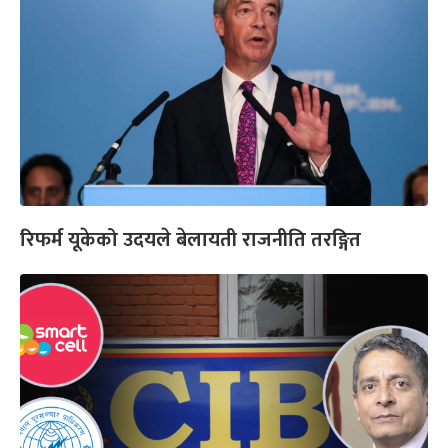
रिफर्म यूकेको उदयले बेलायती राजनीति तरङ्गित