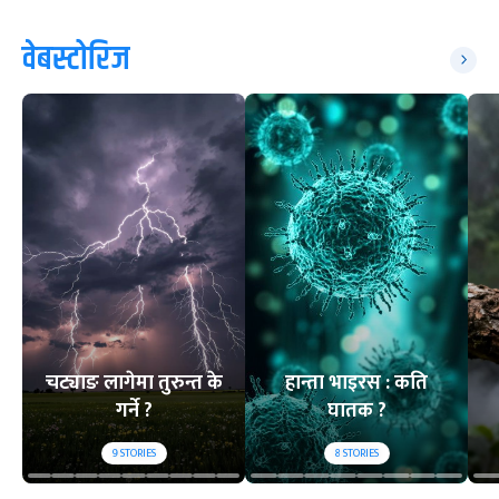
वेबस्टोरिज
चट्याङ लागेमा तुरुन्त के
हान्ता भाइरस : कति
गर्ने ?
घातक ?
9
STORIES
8
STORIES