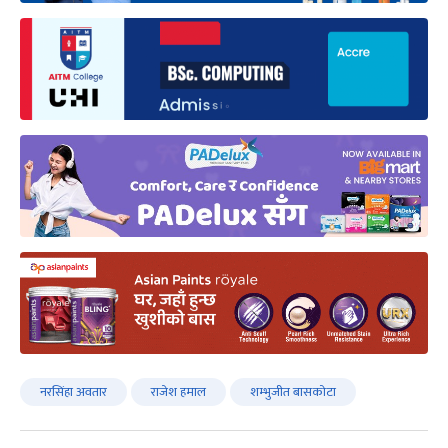
नरसिंहा अवतार
राजेश हमाल
शम्भुजीत बासकोटा