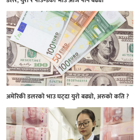
डलर, युरो र पाउण्डको भाउ आज पनि बढ्यो
अमेरिकी डलरको भाउ घट्दा युरो बढ्यो, अरुको कति ?