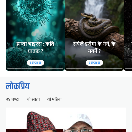
हान्ता भाइरस : कति
सर्पले डसेमा के गर्ने, के
घातक ?
नगर्ने ?
8
STORIES
6
STORIES
लोकप्रिय
२४ घण्टा
यो साता
यो महिना