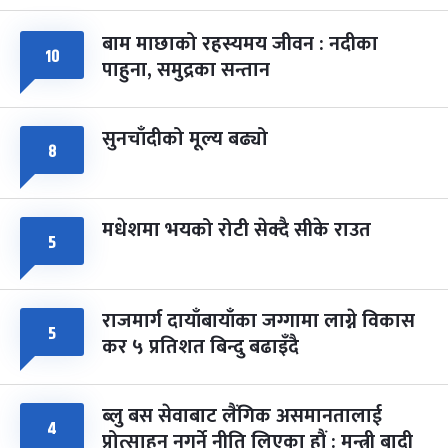
-
चैत्र ७, २०८३
Mar 21, 2027
आइत
बाम माछाको रहस्यमय जीवन : नदीका
फागुपूर्णिमा
१०
७ महिना बाँकी
८
पाहुना, समुद्रका सन्तान
-
चैत्र ८, २०८३
Mar 22, 2027
सोम
सुनचाँदीको मूल्य बढ्यो
८
मधेशमा भयको रोटी सेक्दै सीके राउत
५
राजमार्ग दायाँबायाँका जग्गामा लाग्ने विकास
५
कर ५ प्रतिशत बिन्दु बढाइँदै
ब्लु बस सेवाबाट लैंगिक असमानतालाई
४
प्रोत्साहन नगर्ने नीति लिएका हौं : मन्त्री बादी