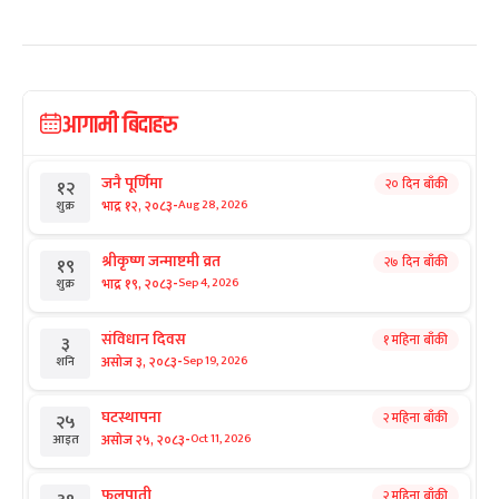
आगामी बिदाहरु
जनै पूर्णिमा
२० दिन बाँकी
१२
-
भाद्र १२, २०८३
Aug 28, 2026
शुक्र
श्रीकृष्ण जन्माष्टमी व्रत
२७ दिन बाँकी
१९
-
भाद्र १९, २०८३
Sep 4, 2026
शुक्र
संविधान दिवस
१ महिना बाँकी
३
-
असोज ३, २०८३
Sep 19, 2026
शनि
घटस्थापना
२ महिना बाँकी
२५
-
असोज २५, २०८३
Oct 11, 2026
आइत
फूलपाती
२ महिना बाँकी