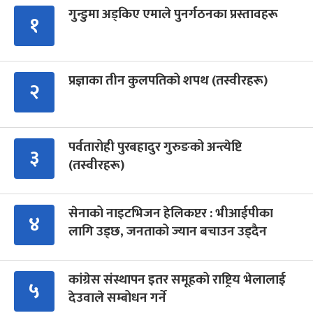
गुन्डुमा अड्किए एमाले पुनर्गठनका प्रस्तावहरू
१
प्रज्ञाका तीन कुलपतिको शपथ (तस्वीरहरू)
२
पर्वतारोही पुरबहादुर गुरुङको अन्त्येष्टि
३
(तस्वीरहरू)
सेनाको नाइटभिजन हेलिकप्टर : भीआईपीका
४
लागि उड्छ, जनताको ज्यान बचाउन उड्दैन
कांग्रेस संस्थापन इतर समूहको राष्ट्रिय भेलालाई
५
देउवाले सम्बोधन गर्ने