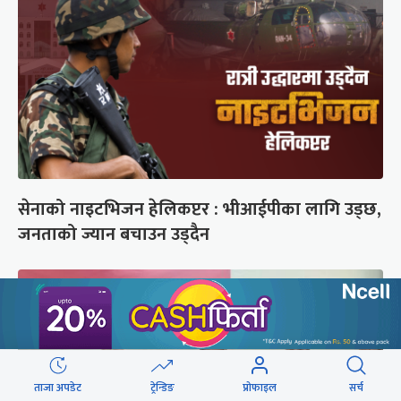
सेनाको नाइटभिजन हेलिकप्टर : भीआईपीका लागि उड्छ,
जनताको ज्यान बचाउन उड्दैन
ताजा अपडेट
ट्रेन्डिङ
प्रोफाइल
सर्च