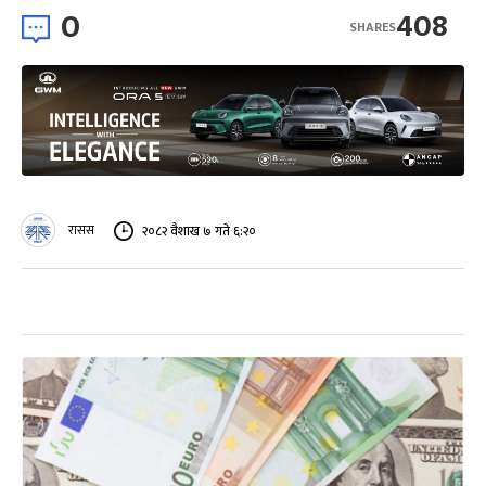
0
408
SHARES
रासस
२०८२ वैशाख ७ गते ६:२०