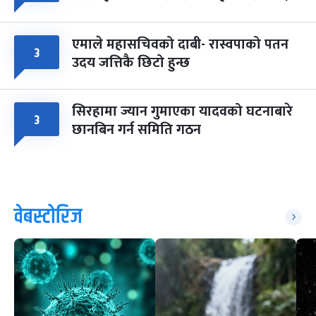
एमाले महासचिवको दाबी- रास्वपाको पतन
३
उदय जत्तिकै छिटो हुन्छ
सिरहामा ज्यान गुमाएका यादवको घटनाबारे
३
छानबिन गर्न समिति गठन
वेबस्टोरिज