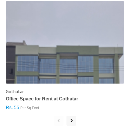
Gothatar
S
Office Space for Rent at Gothatar
H
Rs. 55
R
Per Sq.Feet
‹
›