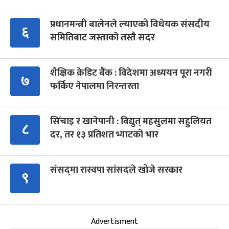
प्रधानमन्त्री बालेनले ल्याएको विधेयक संसदीय
६
समितिबाट जस्ताको तस्तै सदर
शैक्षिक क्रेडिट बैंक : विदेशमा अध्ययन पूरा नगरी
७
फर्किए नेपालमा निरन्तरता
सिँचाइ र खानेपानी : विद्युत् महसुलमा सहुलियत
८
दर, तर १३ प्रतिशत भ्याटको भार
संसद्‍मा रास्वपा सांसदले खोजे सरकार
९
Advertisment