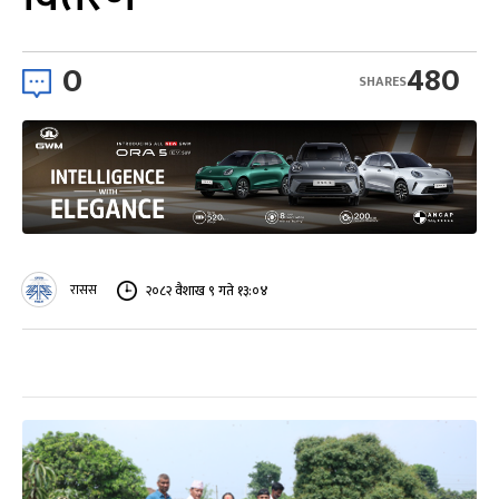
0
480
SHARES
रासस
२०८२ वैशाख ९ गते १३:०४