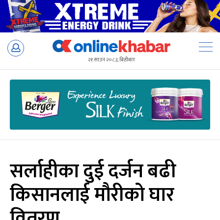
Skip
to
२१ साउन २०८३, बिहीबार
content
सर्लाहीका दुई दर्जन बढी
किसानलाई मौरीको घार
वितरण