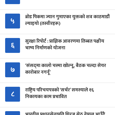
ब्रोड पिकमा ज्यान गुमाएका युक्तको शव काठमाडौं
५
ल्याइयो (तस्वीरहरू)
सुरक्षा रिपोर्ट : प्राज्ञिक आवरणमा तिब्बत पक्षीय
६
भाष्य निर्माणको योजना
‘संसद्‍मा कालो चस्मा खोल्नू, बैठक चल्दा सेयर
७
कारोबार नगर्नू’
राष्ट्रिय परिचयपत्रको ‘सर्भर’ समस्याले १६
८
निकायका काम प्रभावित
भारतीय प्रधानसेनापति धिरज सेठ नेपाल आउँदै