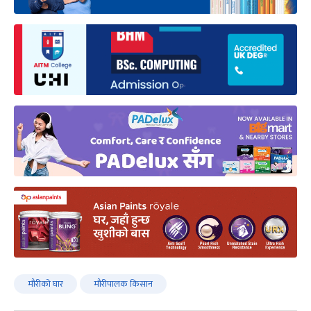
मौरीको घार
मौरीपालक किसान