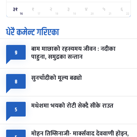
ग्याल्पो ल्होसार
७ महिना बाँकी
२५
३१
१
२
३
४
५
६
-
फाल्गुन २५, २०८३
Mar 9, 2027
मंगल
16
17
18
19
20
21
22
धेरै कमेन्ट गरिएका
पूर्णिमा व्रत
७ महिना बाँकी
७
-
चैत्र ७, २०८३
Mar 21, 2027
आइत
बाम माछाको रहस्यमय जीवन : नदीका
फागुपूर्णिमा
७ महिना बाँकी
८
९
पाहुना, समुद्रका सन्तान
-
चैत्र ८, २०८३
Mar 22, 2027
सोम
सुनचाँदीको मूल्य बढ्यो
८
मधेशमा भयको रोटी सेक्दै सीके राउत
५
मोहन तिम्सिनाजी- मार्क्सवाद देववाणी होइन,