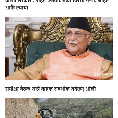
कोशी सरकार : पहिले अध्यादेशको विरोध गर्‍यो, अहिले
आफैं ल्यायो
समीक्षा बैठक राख्ने बाहेक सबथोक गर्दैछन् ओली