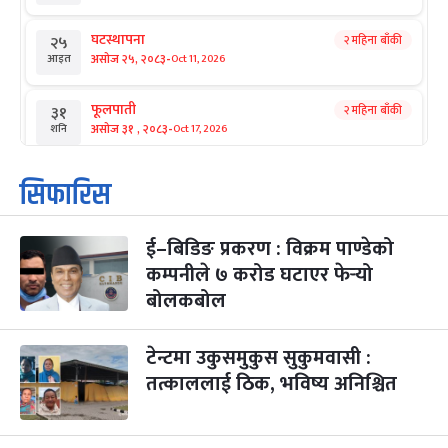
घटस्थापना
२ महिना बाँकी
२५
-
असोज २५, २०८३
Oct 11, 2026
आइत
फूलपाती
२ महिना बाँकी
३१
-
असोज ३१ , २०८३
Oct 17, 2026
शनि
कार्तिक सङ्क्रान्ति
२ महिना बाँकी
१
सिफारिस
-
कार्तिक १, २०८३
Oct 18, 2026
आइत
ई–बिडिङ प्रकरण : विक्रम पाण्डेको
महानवमी
२ महिना बाँकी
३
-
कम्पनीले ७ करोड घटाएर फेर्‍यो
कार्तिक ३, २०८३
Oct 20, 2026
मंगल
बोलकबोल
विजयादशमी
२ महिना बाँकी
४
-
कार्तिक ४, २०८३
Oct 21, 2026
बुध
टेन्टमा उकुसमुकुस सुकुमवासी :
तत्काललाई ठिक, भविष्य अनिश्चित
पापा‌ङ्कुशा एकादशी व्रत
२ महिना बाँकी
५
-
कार्तिक ५, २०८३
Oct 22, 2026
बिहि