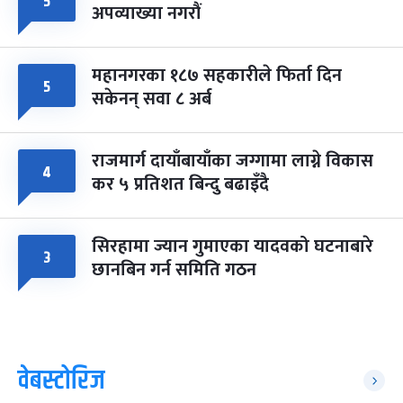
५
अपव्याख्या नगरौं
महानगरका १८७ सहकारीले फिर्ता दिन
५
सकेनन् सवा ८ अर्ब
राजमार्ग दायाँबायाँका जग्गामा लाग्ने विकास
४
कर ५ प्रतिशत बिन्दु बढाइँदै
सिरहामा ज्यान गुमाएका यादवको घटनाबारे
३
छानबिन गर्न समिति गठन
वेबस्टोरिज