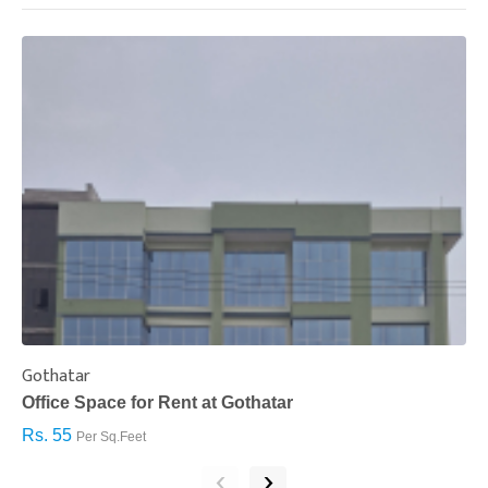
Gothatar
S
Office Space for Rent at Gothatar
H
Rs. 55
R
Per Sq.Feet
‹
›