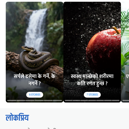
सर्पले डसेमा के गर्ने, के
स्वस्थ मान्छेको शरीरमा
ए
नगर्ने ?
कति रगत हुन्छ ?
6
STORIES
7
STORIES
लोकप्रिय