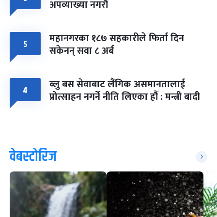
अपव्याख्या नगरौं
महानगरका १८७ सहकारीले फिर्ता दिन
५
सकेनन् सवा ८ अर्ब
ब्लु बस सेवाबाट लैंगिक असमानतालाई
४
प्रोत्साहन नगर्ने नीति लिएका हौं : मन्त्री बादी
वेबस्टोरिज