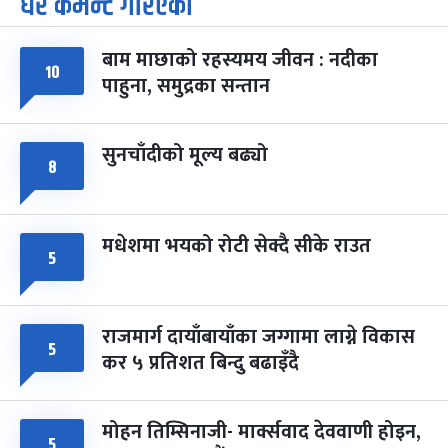
धेरै कमेन्ट गरिएका
७
-
चैत्र ७, २०८३
Mar 21, 2027
आइत
बाम माछाको रहस्यमय जीवन : नदीका
फागुपूर्णिमा
७ महिना बाँकी
८
१०
पाहुना, समुद्रका सन्तान
-
चैत्र ८, २०८३
Mar 22, 2027
सोम
सुनचाँदीको मूल्य बढ्यो
८
मधेशमा भयको रोटी सेक्दै सीके राउत
५
राजमार्ग दायाँबायाँका जग्गामा लाग्ने विकास
५
कर ५ प्रतिशत बिन्दु बढाइँदै
मोहन तिम्सिनाजी- मार्क्सवाद देववाणी होइन,
५