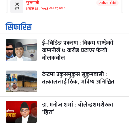
फूलपाती
२ महिना बाँकी
३१
-
असोज ३१ , २०८३
Oct 17, 2026
शनि
कार्तिक सङ्क्रान्ति
२ महिना बाँकी
१
सिफारिस
-
कार्तिक १, २०८३
Oct 18, 2026
आइत
ई–बिडिङ प्रकरण : विक्रम पाण्डेको
महानवमी
२ महिना बाँकी
३
-
कम्पनीले ७ करोड घटाएर फेर्‍यो
कार्तिक ३, २०८३
Oct 20, 2026
मंगल
बोलकबोल
विजयादशमी
२ महिना बाँकी
४
-
कार्तिक ४, २०८३
Oct 21, 2026
बुध
टेन्टमा उकुसमुकुस सुकुमवासी :
तत्काललाई ठिक, भविष्य अनिश्चित
पापा‌ङ्कुशा एकादशी व्रत
२ महिना बाँकी
५
-
कार्तिक ५, २०८३
Oct 22, 2026
बिहि
डा. मनोज शर्मा : चोलेन्द्रशमशेरका
कुकुर तिहार
३ महिना बाँकी
२२
-
कार्तिक २२, २०८३
Nov 8, 2026
आइत
‘हिरा’
गाई पूजा
३ महिना बाँकी
२३