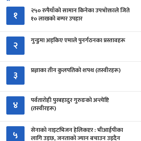
२५० रुपैयाँको सामान किनेका उपभोक्ताले जिते
१
१० लाखको बम्पर उपहार
गुन्डुमा अड्किए एमाले पुनर्गठनका प्रस्तावहरू
२
प्रज्ञाका तीन कुलपतिको शपथ (तस्वीरहरू)
३
पर्वतारोही पुरबहादुर गुरुङको अन्त्येष्टि
४
(तस्वीरहरू)
सेनाको नाइटभिजन हेलिकप्टर : भीआईपीका
५
लागि उड्छ, जनताको ज्यान बचाउन उड्दैन