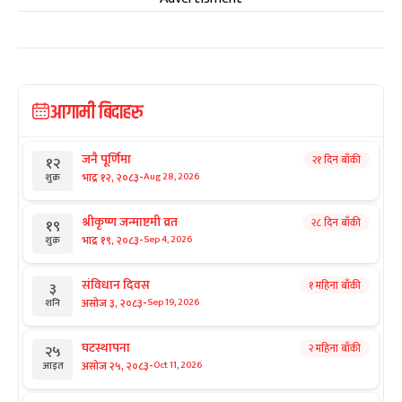
आगामी बिदाहरु
जनै पूर्णिमा
२१ दिन बाँकी
१२
-
भाद्र १२, २०८३
Aug 28, 2026
शुक्र
श्रीकृष्ण जन्माष्टमी व्रत
२८ दिन बाँकी
१९
-
भाद्र १९, २०८३
Sep 4, 2026
शुक्र
संविधान दिवस
१ महिना बाँकी
३
-
असोज ३, २०८३
Sep 19, 2026
शनि
घटस्थापना
२ महिना बाँकी
२५
-
असोज २५, २०८३
Oct 11, 2026
आइत