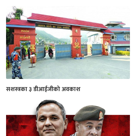
सशस्त्रका ३ डीआईजीको अवकाश