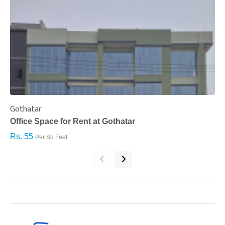
Gothatar
S
Office Space for Rent at Gothatar
H
Rs. 55
R
Per Sq.Feet
‹
›