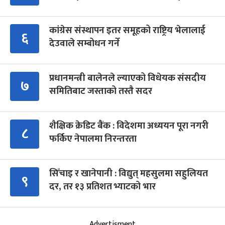
कांग्रेस संस्थापन इतर समूहको राष्ट्रिय भेलालाई
६
देउवाले सम्बोधन गर्ने
प्रधानमन्त्री बालेनले ल्याएको विधेयक संसदीय
७
समितिबाट जस्ताको तस्तै सदर
शैक्षिक क्रेडिट बैंक : विदेशमा अध्ययन पूरा नगरी
८
फर्किए नेपालमा निरन्तरता
सिँचाइ र खानेपानी : विद्युत् महसुलमा सहुलियत
९
दर, तर १३ प्रतिशत भ्याटको भार
Advertisment