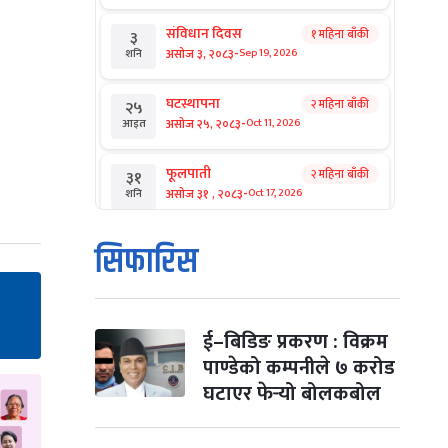
संविधान दिवस
१ महिना बाँकी
३
-
असोज ३, २०८३
Sep 19, 2026
शनि
घटस्थापना
२ महिना बाँकी
२५
-
असोज २५, २०८३
Oct 11, 2026
आइत
फूलपाती
२ महिना बाँकी
३१
-
असोज ३१ , २०८३
Oct 17, 2026
शनि
कार्तिक सङ्क्रान्ति
२ महिना बाँकी
१
सिफारिस
-
कार्तिक १, २०८३
Oct 18, 2026
आइत
महानवमी
२ महिना बाँकी
३
-
कार्तिक ३, २०८३
Oct 20, 2026
मंगल
ई–बिडिङ प्रकरण : विक्रम
पाण्डेको कम्पनीले ७ करोड
विजयादशमी
२ महिना बाँकी
४
घटाएर फेर्‍यो बोलकबोल
-
कार्तिक ४, २०८३
Oct 21, 2026
बुध