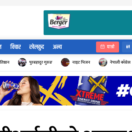
न
विचार
खेलकुद
अन्य
पात्रो
रतिष्ठान
पुरबहादुर गुरुङ
नाइट भिजन
नेपाली काँग्रेस