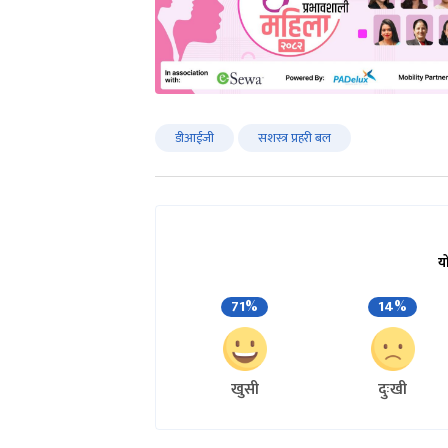
डीआईजी
सशस्त्र प्रहरी बल
य
71%
14%
खुसी
दुःखी