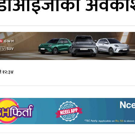
 ३ डीआईजीको अवका
े १२:३४