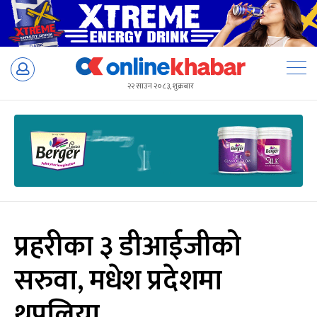
Skip
to
२२ साउन २०८३, शुक्रबार
content
प्रहरीका ३ डीआईजीको
सरुवा, मधेश प्रदेशमा
थपलिया