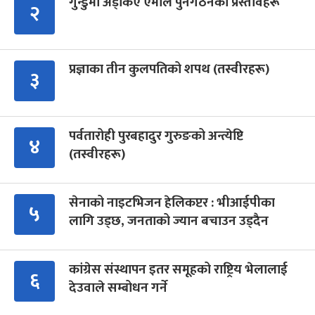
गुन्डुमा अड्किए एमाले पुनर्गठनका प्रस्तावहरू
२
प्रज्ञाका तीन कुलपतिको शपथ (तस्वीरहरू)
३
पर्वतारोही पुरबहादुर गुरुङको अन्त्येष्टि
४
(तस्वीरहरू)
सेनाको नाइटभिजन हेलिकप्टर : भीआईपीका
५
लागि उड्छ, जनताको ज्यान बचाउन उड्दैन
कांग्रेस संस्थापन इतर समूहको राष्ट्रिय भेलालाई
६
देउवाले सम्बोधन गर्ने