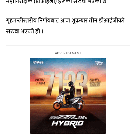
महानिरीक्षक (डीआईजी) हरूको सरुवा भएको छ ।
गृहमन्त्रीस्तरीय निर्णयबाट आज शुक्रबार तीन डीआईजीको
सरुवा भएको हो ।