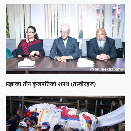
प्रज्ञाका तीन कुलपतिको शपथ (तस्वीरहरू)