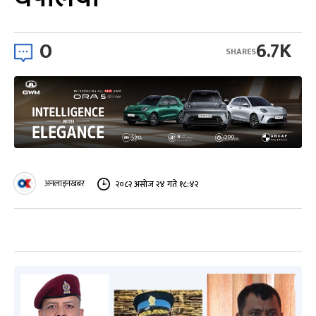
0
6.7K
SHARES
अनलाइनखबर
२०८२ असोज २४ गते १८:४२