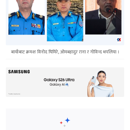
बायाँबाट क्रमशः विनोद घिमिरे, ओमबहादुर राना र गोविन्द थपलिया ।