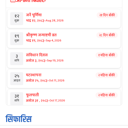
आगामी बिदाहरु
जनै पूर्णिमा
२१ दिन बाँकी
१२
-
भाद्र १२, २०८३
Aug 28, 2026
शुक्र
श्रीकृष्ण जन्माष्टमी व्रत
२८ दिन बाँकी
१९
-
भाद्र १९, २०८३
Sep 4, 2026
शुक्र
संविधान दिवस
१ महिना बाँकी
३
-
असोज ३, २०८३
Sep 19, 2026
शनि
घटस्थापना
२ महिना बाँकी
२५
-
असोज २५, २०८३
Oct 11, 2026
आइत
फूलपाती
२ महिना बाँकी
३१
-
असोज ३१ , २०८३
Oct 17, 2026
शनि
कार्तिक सङ्क्रान्ति
२ महिना बाँकी
१
सिफारिस
-
कार्तिक १, २०८३
Oct 18, 2026
आइत