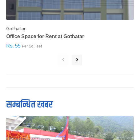
Gothatar
S
Office Space for Rent at Gothatar
H
Rs. 55
R
Per Sq.Feet
‹
›
सम्बन्धित खबर