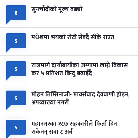
सुनचाँदीको मूल्य बढ्यो
८
मधेशमा भयको रोटी सेक्दै सीके राउत
५
राजमार्ग दायाँबायाँका जग्गामा लाग्ने विकास
५
कर ५ प्रतिशत बिन्दु बढाइँदै
मोहन तिम्सिनाजी- मार्क्सवाद देववाणी होइन,
५
अपव्याख्या नगरौं
महानगरका १८७ सहकारीले फिर्ता दिन
५
सकेनन् सवा ८ अर्ब