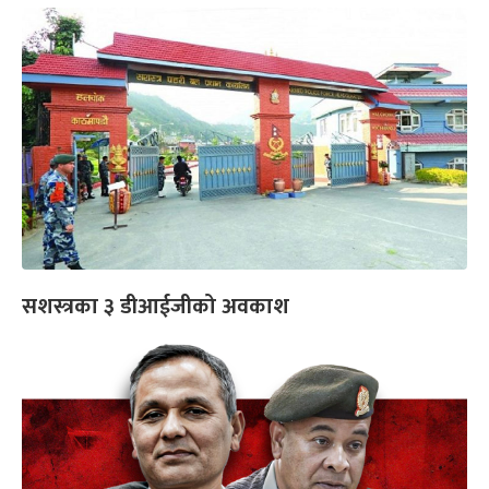
सशस्त्रका ३ डीआईजीको अवकाश