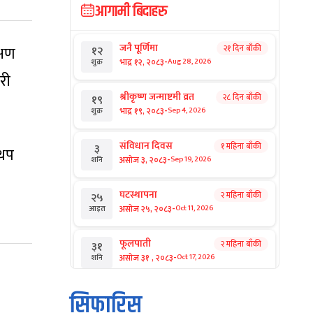
आगामी बिदाहरु
जनै पूर्णिमा
्षण
२१ दिन बाँकी
१२
-
भाद्र १२, २०८३
Aug 28, 2026
शुक्र
री
श्रीकृष्ण जन्माष्टमी व्रत
२८ दिन बाँकी
१९
-
भाद्र १९, २०८३
Sep 4, 2026
शुक्र
संविधान दिवस
१ महिना बाँकी
३
 थप
-
असोज ३, २०८३
Sep 19, 2026
शनि
घटस्थापना
२ महिना बाँकी
२५
-
असोज २५, २०८३
Oct 11, 2026
आइत
फूलपाती
२ महिना बाँकी
३१
-
असोज ३१ , २०८३
Oct 17, 2026
शनि
कार्तिक सङ्क्रान्ति
२ महिना बाँकी
१
सिफारिस
-
कार्तिक १, २०८३
Oct 18, 2026
आइत