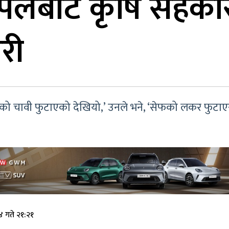
पलबोट कृषि सहकार
री
ो चावी फुटाएको देखियो,’ उनले भने, ‘सेफको लकर फुटाएर भ
 गते २१:२१