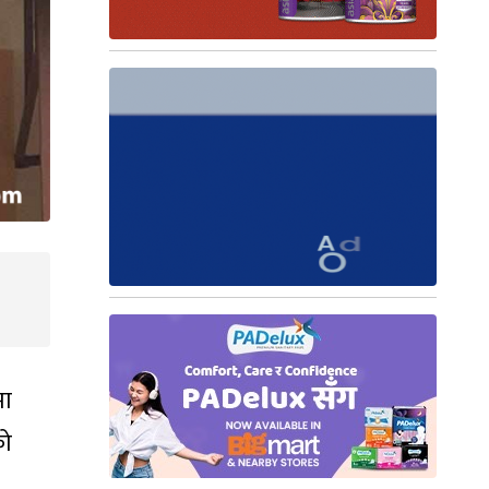
मा
को