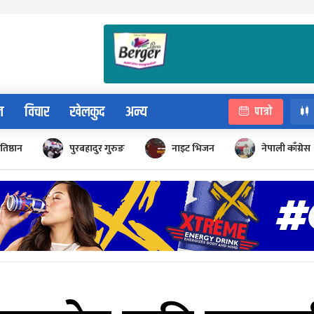
न
विचार
खेलकुद
अन्य
पात्रो
रतिष्ठान
पुरबहादुर गुरुङ
नाइट भिजन
नेपाली काँग्रेस