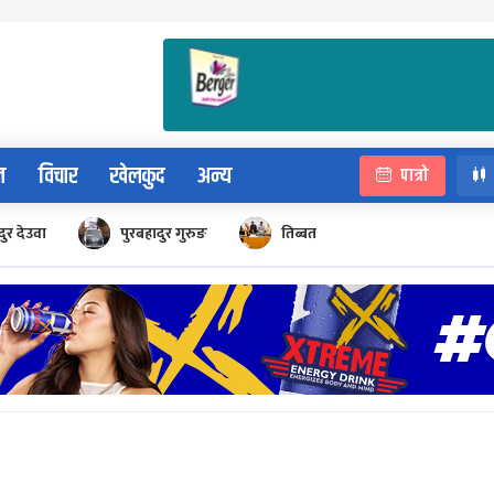
न
विचार
खेलकुद
अन्य
पात्रो
ुर देउवा
पुरबहादुर गुरुङ
तिब्बत