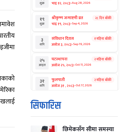
-
भाद्र १२, २०८३
Aug 28, 2026
शुक्र
श्रीकृष्ण जन्माष्टमी व्रत
२८ दिन बाँकी
१९
 समावेश
-
भाद्र १९, २०८३
Sep 4, 2026
शुक्र
भारतीय
संविधान दिवस
१ महिना बाँकी
३
-
असोज ३, २०८३
Sep 19, 2026
ाइजीमा
शनि
घटस्थापना
२ महिना बाँकी
२५
-
असोज २५, २०८३
Oct 11, 2026
आइत
मिकाको
फूलपाती
२ महिना बाँकी
३१
-
असोज ३१ , २०८३
Oct 17, 2026
शनि
अमेरिका
हरुखलाई
कार्तिक सङ्क्रान्ति
२ महिना बाँकी
१
सिफारिस
-
कार्तिक १, २०८३
Oct 18, 2026
आइत
महानवमी
२ महिना बाँकी
३
-
कार्तिक ३, २०८३
Oct 20, 2026
मंगल
छिमेकसँग सीमा समस्या