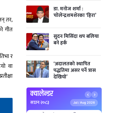
छठपर्व
३ महिना बाँकी
२९
-
कार्तिक २९, २०८३
Nov 15, 2026
आइत
डा. मनोज शर्मा :
चोलेन्द्रशमशेरका ‘हिरा’
नन् तर,
क्रिसमस डे
४ महिना बाँकी
१०
-
पौष १०, २०८३
Dec 25, 2026
शुक्र
को गीत
सुदन मिसिंदा थप बलिया
तमुल्होछार
४ महिना बाँकी
१५
-
बने हर्क
पौष १५, २०८३
Dec 30, 2026
बुध
पृथ्वी जयन्ती
रतिभा र
५ महिना बाँकी
२७
-
पौष २७, २०८३
Jan 11, 2027
सोम
‘अदालतको स्थापित
ियो वा
पद्धतिमा असर पर्ने त्रास
माघे सङ्क्रान्ति
५ महिना बाँकी
१
तीक्षा
देखियो’
-
माघ १, २०८३
Jan 15, 2027
शुक्र
सहिद दिवस
५ महिना बाँकी
१६
क्यालेन्डर
-
माघ १६, २०८३
Jan 30, 2027
शनि
साउन २०८३
Jul
Aug 2026
/
सोनम ल्होछार
६ महिना बाँकी
२४
-
माघ २४, २०८३
Feb 7, 2027
आइत