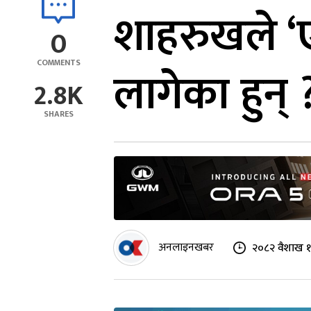
शाहरुखले ‘ए
0
COMMENTS
लागेका हुन् 
2.8K
SHARES
अनलाइनखबर
२०८२ वैशाख १