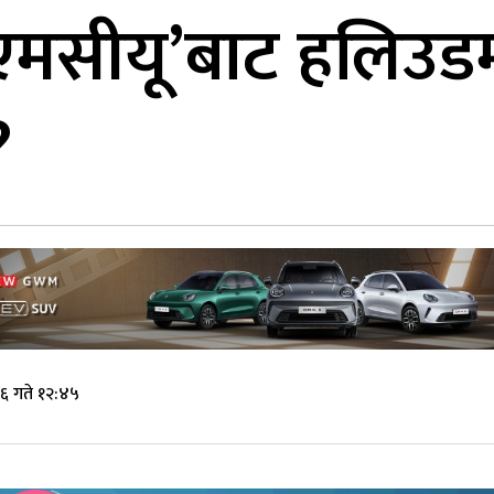
मसीयू’बाट हलिउडमा ड
?
६ गते १२:४५