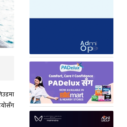
लिउडमा
डियोसँग