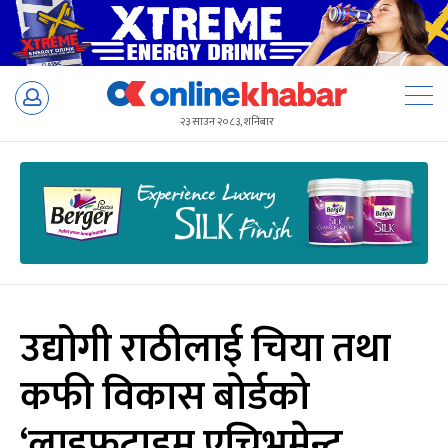
Skip
to
२३ साउन २०८३, शनिबार
content
उद्योगी राठीलाई चिया तथा
कफी विकास बोर्डको
‘लाइफटाइम एचिभमेन्ट