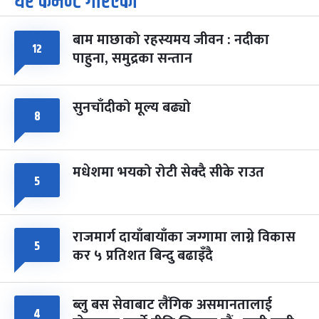
धेरै कमेन्ट गरिएका
-
चैत्र ७, २०८३
Mar 21, 2027
आइत
बाम माछाको रहस्यमय जीवन : नदीका
फागुपूर्णिमा
७ महिना बाँकी
८
१२
पाहुना, समुद्रका सन्तान
-
चैत्र ८, २०८३
Mar 22, 2027
सोम
सुनचाँदीको मूल्य बढ्यो
८
मधेशमा भयको रोटी सेक्दै सीके राउत
५
राजमार्ग दायाँबायाँका जग्गामा लाग्ने विकास
५
कर ५ प्रतिशत बिन्दु बढाइँदै
ब्लु बस सेवाबाट लैंगिक असमानतालाई
४