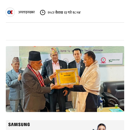
अनलाइनखबर
२०८२ वैशाख २३ गते १८:५४