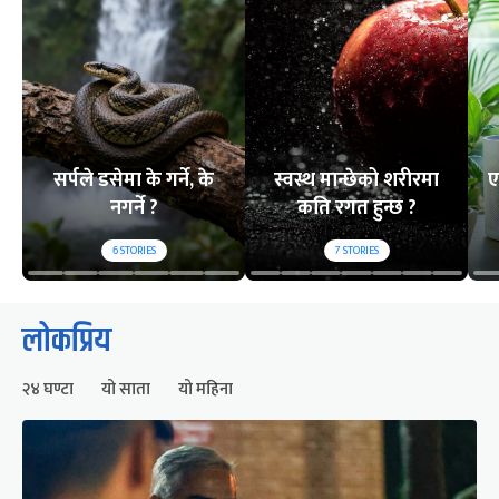
सर्पले डसेमा के गर्ने, के
स्वस्थ मान्छेको शरीरमा
ए
नगर्ने ?
कति रगत हुन्छ ?
6
STORIES
7
STORIES
लोकप्रिय
२४ घण्टा
यो साता
यो महिना