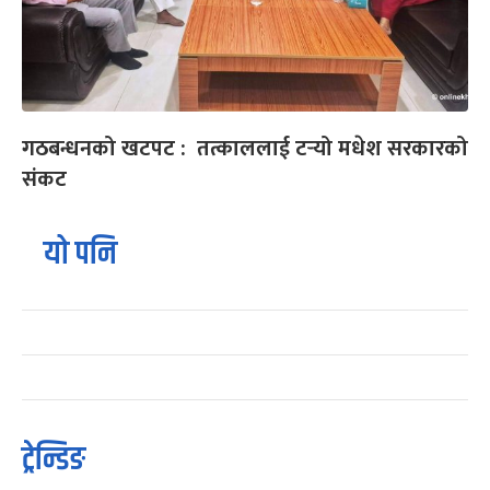
गठबन्धनको खटपट : तत्काललाई टर्‍यो मधेश सरकारको
संकट
यो पनि
ट्रेन्डिङ