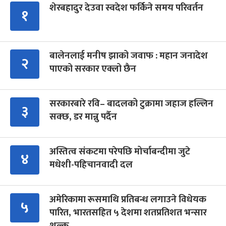
शेरबहादुर देउवा स्वदेश फर्किने समय परिवर्तन
१
बालेनलाई मनीष झाको जवाफ : महान जनादेश
२
पाएको सरकार एक्लो छैन
सरकारबारे रवि– बादलको टुक्रामा जहाज हल्लिन
३
सक्छ, डर मान्नु पर्दैन
अस्तित्व संकटमा परेपछि मोर्चाबन्दीमा जुटे
४
मधेशी-पहिचानवादी दल
अमेरिकामा रूसमाथि प्रतिबन्ध लगाउने विधेयक
५
पारित, भारतसहित ५ देशमा शतप्रतिशत भन्सार
शुल्क