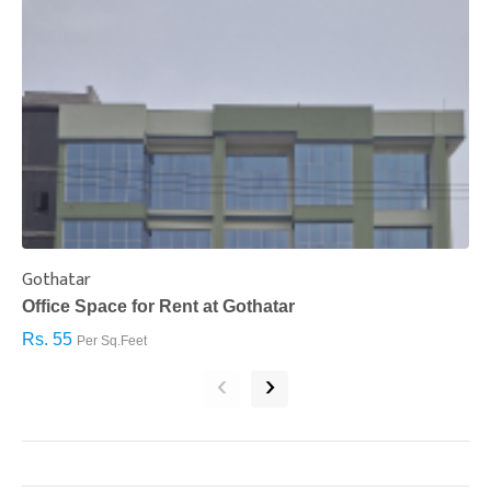
Gothatar
S
Office Space for Rent at Gothatar
H
Rs. 55
R
Per Sq.Feet
‹
›