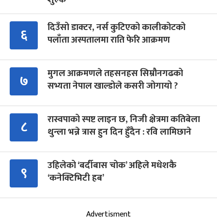
दिउँसो डाक्टर, नर्स कुटिएको कालीकोटको
६
पलाँता अस्पतालमा राति फेरि आक्रमण
मुगल आक्रमणले तहसनहस सिम्रौनगढको
७
सभ्यता नेपाल खाल्डोले कसरी जोगायो ?
रास्वपाको स्पष्ट लाइन छ, निजी क्षेत्रमा कतिबेला
८
थुन्ला भन्ने त्रास हुन दिन हुँदैन : रवि लामिछाने
उहिलेको ‘बर्दीबास चोक’ अहिले मधेशकै
९
‘कनेक्टिभिटी हब’
Advertisment