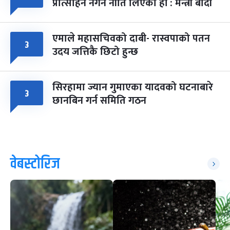
प्रोत्साहन नगर्ने नीति लिएका हौं : मन्त्री बादी
एमाले महासचिवको दाबी- रास्वपाको पतन
३
उदय जत्तिकै छिटो हुन्छ
सिरहामा ज्यान गुमाएका यादवको घटनाबारे
३
छानबिन गर्न समिति गठन
वेबस्टोरिज