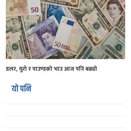
डलर, युरो र पाउण्डको भाउ आज पनि बढ्यो
यो पनि