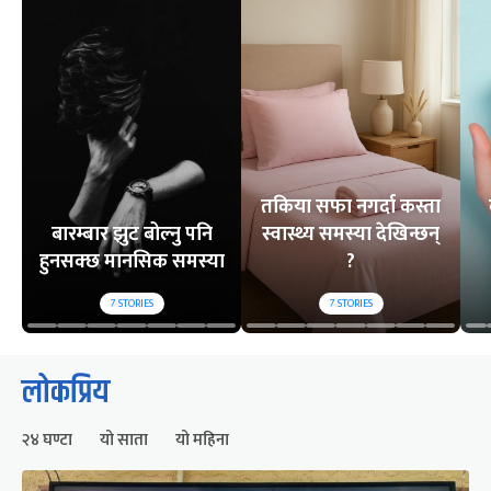
तकिया सफा नगर्दा कस्ता
बारम्बार झुट बोल्नु पनि
स्वास्थ्य समस्या देखिन्छन्
हुनसक्छ मानसिक समस्या
?
7
STORIES
7
STORIES
लोकप्रिय
२४ घण्टा
यो साता
यो महिना