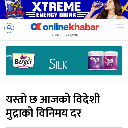
Skip
to
२२ साउन २०८३, शुक्रबार
content
यस्तो छ आजको विदेशी
मुद्राको विनिमय दर