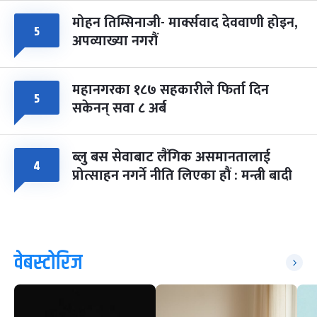
मोहन तिम्सिनाजी- मार्क्सवाद देववाणी होइन,
५
अपव्याख्या नगरौं
महानगरका १८७ सहकारीले फिर्ता दिन
५
सकेनन् सवा ८ अर्ब
ब्लु बस सेवाबाट लैंगिक असमानतालाई
४
प्रोत्साहन नगर्ने नीति लिएका हौं : मन्त्री बादी
वेबस्टोरिज