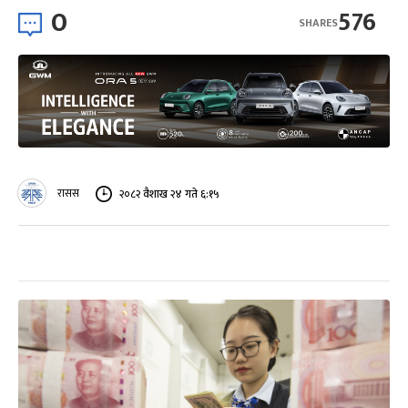
0
576
SHARES
रासस
२०८२ वैशाख २४ गते ६:१५