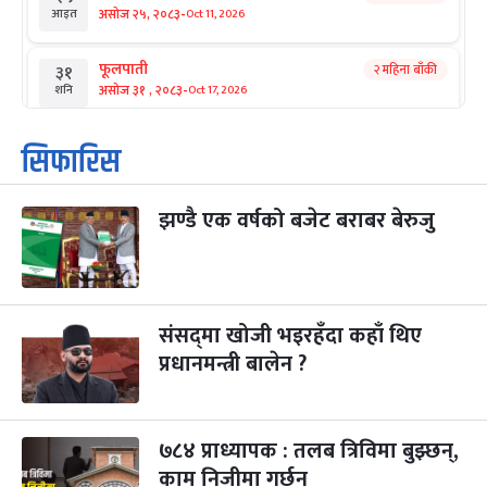
-
असोज २५, २०८३
Oct 11, 2026
आइत
फूलपाती
२ महिना बाँकी
३१
-
असोज ३१ , २०८३
Oct 17, 2026
शनि
कार्तिक सङ्क्रान्ति
२ महिना बाँकी
१
सिफारिस
-
कार्तिक १, २०८३
Oct 18, 2026
आइत
झण्डै एक वर्षको बजेट बराबर बेरुजु
महानवमी
२ महिना बाँकी
३
-
कार्तिक ३, २०८३
Oct 20, 2026
मंगल
विजयादशमी
२ महिना बाँकी
४
-
कार्तिक ४, २०८३
Oct 21, 2026
बुध
संसद्‌मा खोजी भइरहँदा कहाँ थिए
प्रधानमन्त्री बालेन ?
पापा‌ङ्कुशा एकादशी व्रत
२ महिना बाँकी
५
-
कार्तिक ५, २०८३
Oct 22, 2026
बिहि
७८४ प्राध्यापक : तलब त्रिविमा बुझ्छन्,
कुकुर तिहार
३ महिना बाँकी
२२
-
कार्तिक २२, २०८३
काम निजीमा गर्छन्
Nov 8, 2026
आइत