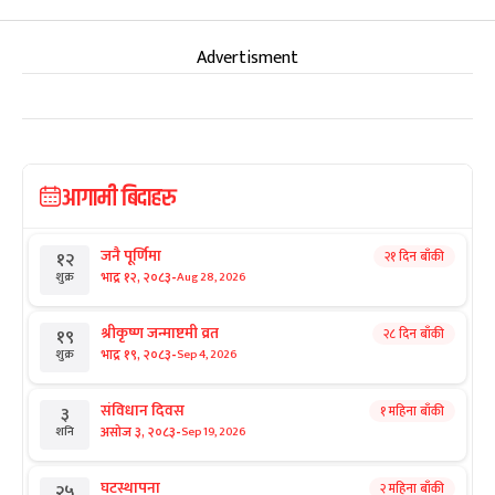
Advertisment
आगामी बिदाहरु
जनै पूर्णिमा
२१ दिन बाँकी
१२
-
भाद्र १२, २०८३
Aug 28, 2026
शुक्र
श्रीकृष्ण जन्माष्टमी व्रत
२८ दिन बाँकी
१९
-
भाद्र १९, २०८३
Sep 4, 2026
शुक्र
संविधान दिवस
१ महिना बाँकी
३
-
असोज ३, २०८३
Sep 19, 2026
शनि
घटस्थापना
२ महिना बाँकी
२५