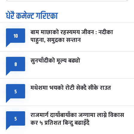
धेरै कमेन्ट गरिएका
पूर्णिमा व्रत
७ महिना बाँकी
७
-
चैत्र ७, २०८३
Mar 21, 2027
आइत
बाम माछाको रहस्यमय जीवन : नदीका
१०
फागुपूर्णिमा
७ महिना बाँकी
८
पाहुना, समुद्रका सन्तान
-
चैत्र ८, २०८३
Mar 22, 2027
सोम
सुनचाँदीको मूल्य बढ्यो
८
मधेशमा भयको रोटी सेक्दै सीके राउत
५
राजमार्ग दायाँबायाँका जग्गामा लाग्ने विकास
५
कर ५ प्रतिशत बिन्दु बढाइँदै