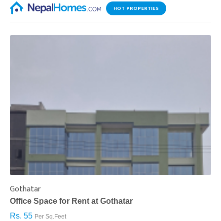
HOT PROPERTIES
Gothatar
S
Office Space for Rent at Gothatar
H
Rs. 55
R
Per Sq.Feet