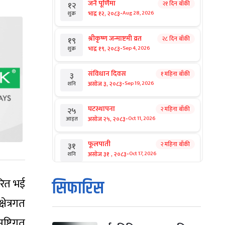
जनै पूर्णिमा
२१ दिन बाँकी
१२
-
भाद्र १२, २०८३
Aug 28, 2026
शुक्र
श्रीकृष्ण जन्माष्टमी व्रत
२८ दिन बाँकी
१९
-
भाद्र १९, २०८३
Sep 4, 2026
शुक्र
संविधान दिवस
१ महिना बाँकी
३
-
असोज ३, २०८३
Sep 19, 2026
शनि
घटस्थापना
२ महिना बाँकी
२५
-
असोज २५, २०८३
Oct 11, 2026
आइत
फूलपाती
२ महिना बाँकी
३१
-
असोज ३१ , २०८३
Oct 17, 2026
शनि
कार्तिक सङ्क्रान्ति
२ महिना बाँकी
१
ारित भई
सिफारिस
-
कार्तिक १, २०८३
Oct 18, 2026
आइत
षेत्रगत
महानवमी
२ महिना बाँकी
३
मष्टिगत
-
कार्तिक ३, २०८३
Oct 20, 2026
मंगल