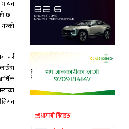
ोष लगायत
को छ ।
 गरेको
क वर्ष
लाउँदा
आर्थिक
 लेखाका
नीतिगत
आगामी बिदाहरु