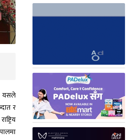
 । यसले
्दात र
्ट्रिय
ेपालमा