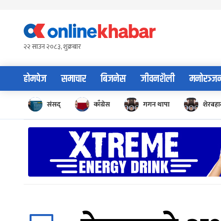
Skip
to
content
२२ साउन २०८३, शुक्रबार
होमपेज
समाचार
बिजनेस
जीवनशैली
मनोरञ्ज
संसद्
काँग्रेस
गगन थापा
शेरबहाद