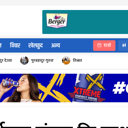
न
विचार
खेलकुद
अन्य
पात्रो
ुर देउवा
पुरबहादुर गुरुङ
तिब्बत