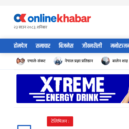
Skip
to
content
२३ साउन २०८३, शनिबार
होमपेज
समाचार
बिजनेस
जीवनशैली
मनोरञ्ज
एमाले-संकट
नेपाल प्रज्ञा प्रतिष्ठान
बालेन शाह
टेलिभिजन :