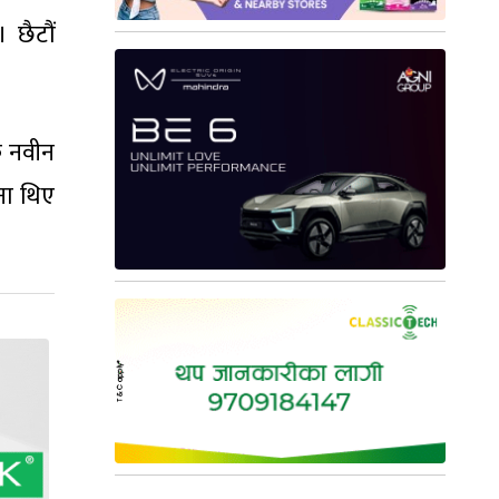
 छैटौं
क नवीन
ना थिए