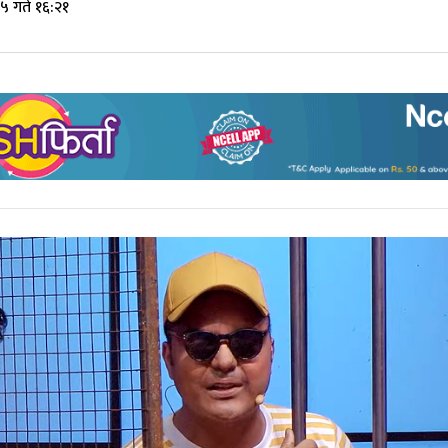
५ गते १६:२१