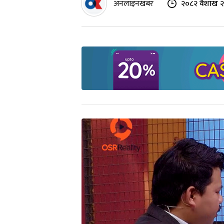
अनलाइनखबर
२०८२ वैशाख २