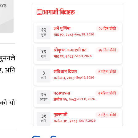
आगामी बिदाहरु
जनै पूर्णिमा
२० दिन बाँकी
१२
-
भाद्र १२, २०८३
Aug 28, 2026
शुक्र
श्रीकृष्ण जन्माष्टमी व्रत
२७ दिन बाँकी
१९
-
सुमनले
भाद्र १९, २०८३
Sep 4, 2026
शुक्र
ए, अनि
संविधान दिवस
१ महिना बाँकी
३
-
असोज ३, २०८३
Sep 19, 2026
शनि
घटस्थापना
२ महिना बाँकी
२५
-
असोज २५, २०८३
Oct 11, 2026
आइत
एको यो
फूलपाती
२ महिना बाँकी
३१
-
असोज ३१ , २०८३
Oct 17, 2026
शनि
कार्तिक सङ्क्रान्ति
२ महिना बाँकी
१