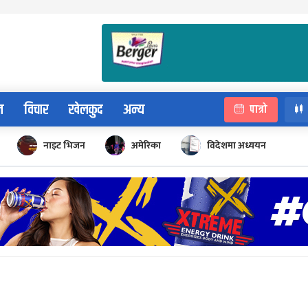
न
विचार
खेलकुद
अन्य
पात्रो
नाइट भिजन
अमेरिका
विदेशमा अध्ययन