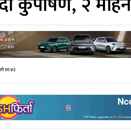
दो कुपोषण, २ महिने 
ते ११:४३