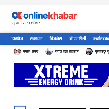
Skip
to
content
२३ साउन २०८३, शनिबार
होमपेज
समाचार
बिजनेस
जीवनशैली
मनोरञ्ज
एमाले-संकट
नेपाल प्रज्ञा प्रतिष्ठान
पुरबहादुर ग