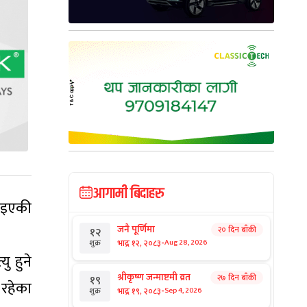
आगामी बिदाहरु
याइएकी
जनै पूर्णिमा
२० दिन बाँकी
१२
-
भाद्र १२, २०८३
Aug 28, 2026
शुक्र
ु हुने
श्रीकृष्ण जन्माष्टमी व्रत
२७ दिन बाँकी
१९
रहेका
-
भाद्र १९, २०८३
Sep 4, 2026
शुक्र