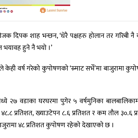
योजक दिपक शाह भन्छन, ‘धेरै पक्षहरु होलान तर गरिबी न
 भयावह हुने नै भयो ।’
ालयले केही वर्ष गरेको कुपोषणको ‘स्र्माट सर्भे’मा बाजुरामा क
्ये २७ वडाका घरघरमा पुगेर ५ वर्षमुनिका बालबालिकामा
न ४८.८ प्रतिशत, ख्याउटेपन ८.६ प्रतिशत र कम तौल ३०.६ प
बाजुरामा ४८ प्रतिशत कुपोषण रहेको देखाएको छ ।