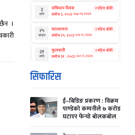
संविधान दिवस
१ महिना बाँकी
३
-
असोज ३, २०८३
Sep 19, 2026
शनि
 छैन ।
घटस्थापना
२ महिना बाँकी
२५
ावकारी
-
असोज २५, २०८३
Oct 11, 2026
आइत
फूलपाती
२ महिना बाँकी
३१
-
असोज ३१ , २०८३
Oct 17, 2026
शनि
कार्तिक सङ्क्रान्ति
२ महिना बाँकी
१
सिफारिस
-
कार्तिक १, २०८३
Oct 18, 2026
आइत
महानवमी
२ महिना बाँकी
३
-
कार्तिक ३, २०८३
Oct 20, 2026
मंगल
ई–बिडिङ प्रकरण : विक्रम
पाण्डेको कम्पनीले ७ करोड
विजयादशमी
२ महिना बाँकी
४
घटाएर फेर्‍यो बोलकबोल
-
कार्तिक ४, २०८३
Oct 21, 2026
बुध
पापा‌ङ्कुशा एकादशी व्रत
२ महिना बाँकी