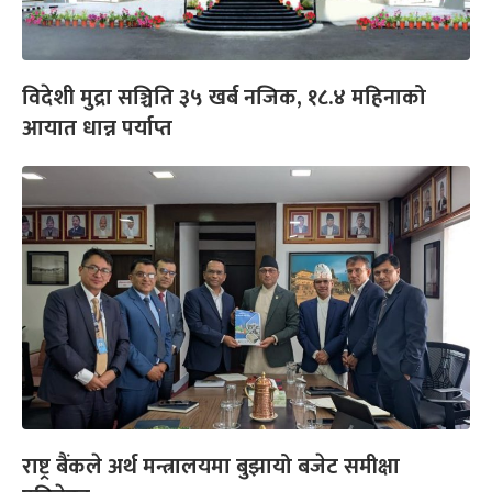
विदेशी मुद्रा सञ्चिति ३५ खर्ब नजिक, १८.४ महिनाको
आयात धान्न पर्याप्त
राष्ट्र बैंकले अर्थ मन्त्रालयमा बुझायो बजेट समीक्षा