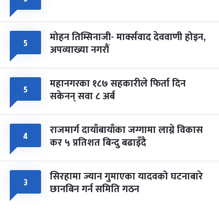
मोहन तिम्सिनाजी- मार्क्सवाद देववाणी होइन,
५
अपव्याख्या नगरौं
महानगरका १८७ सहकारीले फिर्ता दिन
५
सकेनन् सवा ८ अर्ब
राजमार्ग दायाँबायाँका जग्गामा लाग्ने विकास
४
कर ५ प्रतिशत बिन्दु बढाइँदै
सिरहामा ज्यान गुमाएका यादवको घटनाबारे
३
छानबिन गर्न समिति गठन