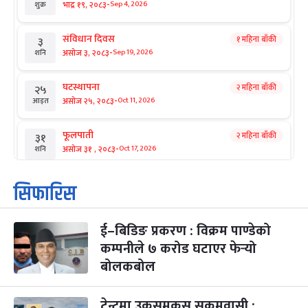
-
भाद्र १९, २०८३
Sep 4, 2026
शुक्र
संविधान दिवस
१ महिना बाँकी
३
-
असोज ३, २०८३
Sep 19, 2026
शनि
घटस्थापना
२ महिना बाँकी
२५
-
असोज २५, २०८३
Oct 11, 2026
आइत
फूलपाती
२ महिना बाँकी
३१
-
असोज ३१ , २०८३
Oct 17, 2026
शनि
कार्तिक सङ्क्रान्ति
२ महिना बाँकी
१
सिफारिस
-
कार्तिक १, २०८३
Oct 18, 2026
आइत
ई–बिडिङ प्रकरण : विक्रम पाण्डेको
महानवमी
२ महिना बाँकी
३
-
कम्पनीले ७ करोड घटाएर फेर्‍यो
कार्तिक ३, २०८३
Oct 20, 2026
मंगल
बोलकबोल
विजयादशमी
२ महिना बाँकी
४
-
कार्तिक ४, २०८३
Oct 21, 2026
बुध
टेन्टमा उकुसमुकुस सुकुमवासी :