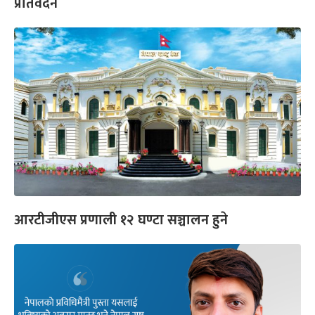
प्रतिवेदन
आरटीजीएस प्रणाली १२ घण्टा सञ्चालन हुने