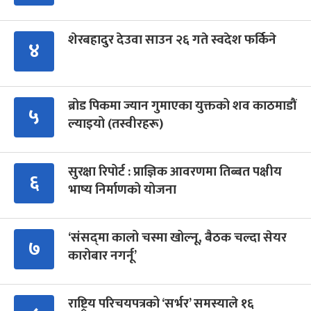
शेरबहादुर देउवा साउन २६ गते स्वदेश फर्किने
४
ब्रोड पिकमा ज्यान गुमाएका युक्तको शव काठमाडौं
५
ल्याइयो (तस्वीरहरू)
सुरक्षा रिपोर्ट : प्राज्ञिक आवरणमा तिब्बत पक्षीय
६
भाष्य निर्माणको योजना
‘संसद्‍मा कालो चस्मा खोल्नू, बैठक चल्दा सेयर
७
कारोबार नगर्नू’
राष्ट्रिय परिचयपत्रको ‘सर्भर’ समस्याले १६