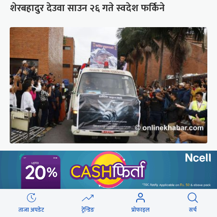
शेरबहादुर देउवा साउन २६ गते स्वदेश फर्किने
ब्रोड पिकमा ज्यान गुमाएका युक्तको शव काठमाडौं
ल्याइयो (तस्वीरहरू)
ताजा अपडेट
ट्रेन्डिङ
प्रोफाइल
सर्च