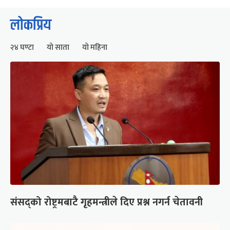
लोकप्रिय
२४ घण्टा
यो साता
यो महिना
संसद्को रोष्ट्रमबाटै गृहमन्त्रीले दिए प्रश्न नगर्न चेतावनी