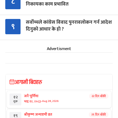
८
निकायका काम प्रभावित
सर्वोच्चले कांग्रेस विवाद पुनरावलोकन गर्न आदेश
९
दिनुको आधार के हो ?
Advertisment
आगामी बिदाहरु
जनै पूर्णिमा
२२ दिन बाँकी
१२
-
भाद्र १२, २०८३
Aug 28, 2026
शुक्र
श्रीकृष्ण जन्माष्टमी व्रत
२९ दिन बाँकी
१९