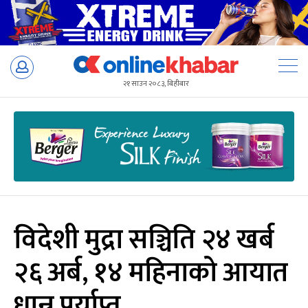
Skip
to
२१ साउन २०८३, बिहीबार
content
विदेशी मुद्रा सञ्चिति २४ खर्ब
२६ अर्ब, १४ महिनाको आयात
धान्न पर्याप्त