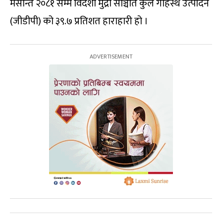
मसान्त २०८१ सम्म विदेशी मुद्रा सञ्चिति कुल गार्हस्थ उत्पादन
(जीडीपी) को ३९.७ प्रतिशत हाराहारी हो ।