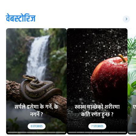
वेबस्टोरिज
सर्पले डसेमा के गर्ने, के
स्वस्थ मान्छेको शरीरमा
ए
नगर्ने ?
कति रगत हुन्छ ?
6
STORIES
7
STORIES