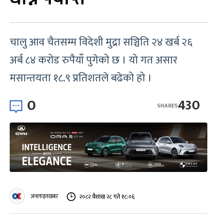
चालु आव चैतसम्म विदेशी मुद्रा सञ्चिति २४ खर्ब २६
अर्ब ८४ करोड रुपैयाँ पुगेको छ । यो गत असार
मसान्तयता १८.९ प्रतिशतले बढेको हो ।
0
430
SHARES
अनलाइनखबर
२०८२ वैशाख २८ गते १८:०६