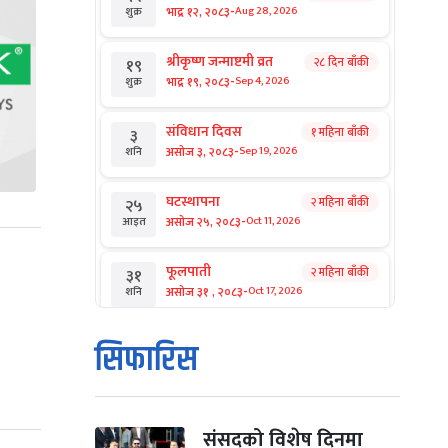
-
भाद्र १२, २०८३
Aug 28, 2026
शुक्र
श्रीकृष्ण जन्माष्टमी व्रत
२८ दिन बाँकी
१९
-
भाद्र १९, २०८३
Sep 4, 2026
शुक्र
संविधान दिवस
१ महिना बाँकी
३
-
असोज ३, २०८३
Sep 19, 2026
शनि
घटस्थापना
२ महिना बाँकी
२५
-
असोज २५, २०८३
Oct 11, 2026
आइत
फूलपाती
२ महिना बाँकी
३१
-
असोज ३१ , २०८३
Oct 17, 2026
शनि
कार्तिक सङ्क्रान्ति
२ महिना बाँकी
१
सिफारिस
-
कार्तिक १, २०८३
Oct 18, 2026
आइत
महानवमी
२ महिना बाँकी
३
-
कार्तिक ३, २०८३
Oct 20, 2026
मंगल
संसद्को विशेष दिनमा