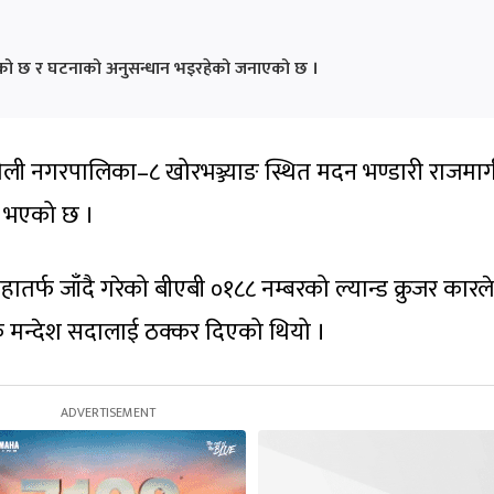
िएको छ र घटनाको अनुसन्धान भइरहेको जनाएको छ ।
धौली नगरपालिका–८ खोरभञ्ज्याङ स्थित मदन भण्डारी राजमार्
ु भएको छ ।
र्फ जाँदै गरेको बीएबी ०१८८ नम्बरको ल्यान्ड क्रुजर कारले
लक मन्देश सदालाई ठक्कर दिएको थियो ।