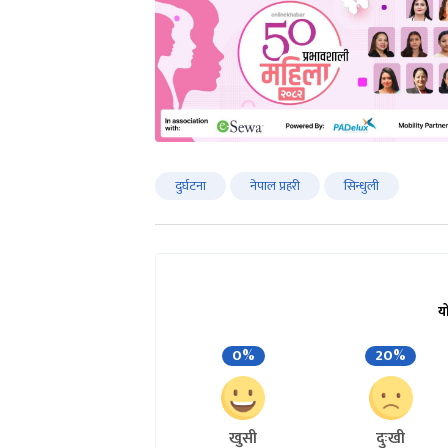
दुर्घटना
नेपाल प्रहरी
सिन्धुली
य
0%
20%
खुसी
दुःखी