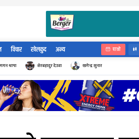
न
विचार
खेलकुद
अन्य
पात्रो
गगन थापा
शेरबहादुर देउवा
खगेन्द्र सुनार