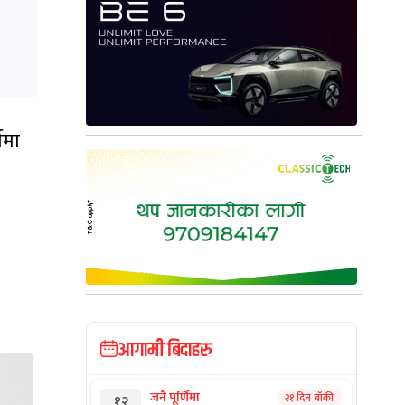
गमा
आगामी बिदाहरु
जनै पूर्णिमा
२१ दिन बाँकी
१२