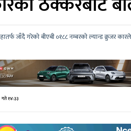
कारको ठक्करबाट बा
र्फ जाँदै गरेको बीएबी ०१८८ नम्बरको ल्यान्ड क्रुजर कारले
 गते १४:३३