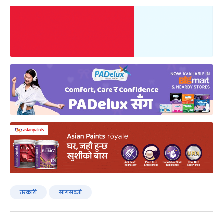
तरकारी
सागसब्जी