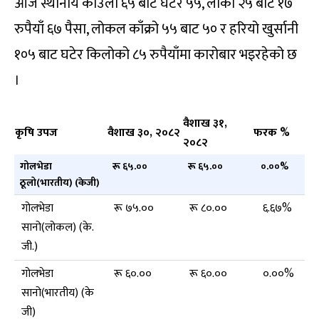
आज स्थानीय काउली ६५ बाट घटेर ५५, लौका २५ बाट १७
रुपैयाँ ६७ पैसा, लोकल काँक्रो ५५ बाट ५० र हरियो खुर्सानी
१०५ बाट घटेर किलोको ८५ रुपैयाँमा कारोबार भइरहेको छ
।
वैशाख ३१
,
कृषि उपज
वैशाख ३०
,
२०८२
फरक %
२०८२
गोलभेडा
रू ६५.००
रू ६५.००
०.००%
ठूलो(भारतीय) (केजी)
गोलभेडा
रू ७५.००
रू ८०.००
६.६७%
सानो(लोकल) (के.
जी.)
गोलभेडा
रू ६०.००
रू ६०.००
०.००%
सानो(भारतीय) (के
जी)