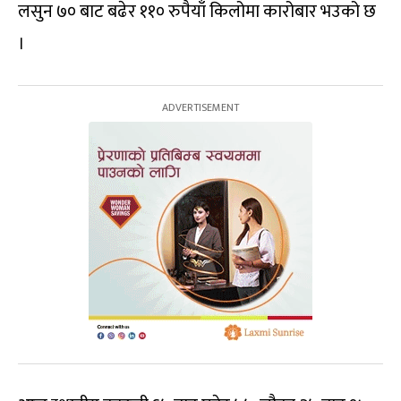
लसुन ७० बाट बढेर ११० रुपैयाँ किलोमा कारोबार भउको छ
।