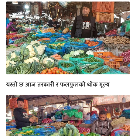
यस्तो छ आज तरकारी र फलफूलको थोक मूल्य