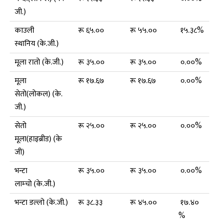
जी.)
काउली
रू ६५.००
रू ५५.००
१५.३८%
स्थानिय (के.जी.)
मूला रातो (के.जी.)
रू ३५.००
रू ३५.००
०.००%
मूला
रू १७.६७
रू १७.६७
०.००%
सेतो(लोकल) (के.
जी.)
सेतो
रू २५.००
रू २५.००
०.००%
मूला(हाइब्रीड) (के
जी)
भन्टा
रू ३५.००
रू ३५.००
०.००%
लाम्चो (के.जी.)
भन्टा डल्लो (के.जी.)
रू ३८.३३
रू ४५.००
१७.४०
%