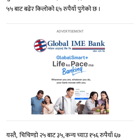
५५ बाट बढेर किलोको ६५ रुपैयाँ पुगेको छ ।
यस्तै, चिचिण्डो २५ बाट ३५, कन्य च्याउ १५६ रुपैयाँ ६७