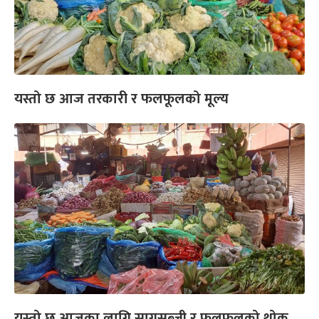
यस्तो छ आज तरकारी र फलफूलको मूल्य
यस्तो छ आजका लागि सागसब्जी र फलफूलको थोक