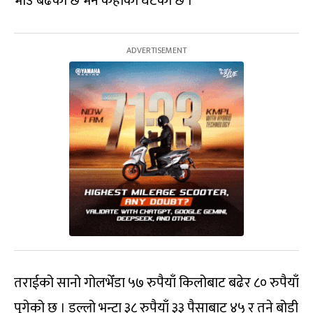
भाउ बढेको छ भने केहीको घटेको छ ।
तराईको सानो गोलभेँडा ५७ रुपैयाँ किलोबाट बढेर ८० रुपैयाँ
पुगेको छ । डल्लो भन्टा ३८ रुपैयाँ ३३ पैसाबाट ४५ र तने बोडी