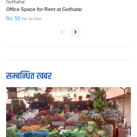
Gothatar
S
Office Space for Rent at Gothatar
H
Rs. 55
R
Per Sq.Feet
‹
›
सम्बन्धित खबर