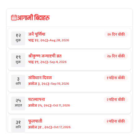
आगामी बिदाहरु
जनै पूर्णिमा
२० दिन बाँकी
१२
-
भाद्र १२, २०८३
Aug 28, 2026
शुक्र
श्रीकृष्ण जन्माष्टमी व्रत
२७ दिन बाँकी
१९
-
भाद्र १९, २०८३
Sep 4, 2026
शुक्र
संविधान दिवस
१ महिना बाँकी
३
-
असोज ३, २०८३
Sep 19, 2026
शनि
घटस्थापना
२ महिना बाँकी
२५
-
असोज २५, २०८३
Oct 11, 2026
आइत
फूलपाती
२ महिना बाँकी
३१
-
असोज ३१ , २०८३
Oct 17, 2026
शनि