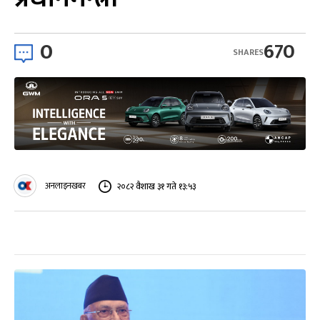
0
670
SHARES
अनलाइनखबर
२०८२ वैशाख ३१ गते १३:५३