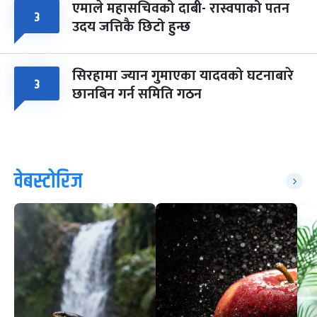
एमाले महासचिवको दाबी- रास्वपाको पतन
३
उदय जत्तिकै छिटो हुन्छ
सिरहामा ज्यान गुमाएका यादवको घटनाबारे
३
छानबिन गर्न समिति गठन
वेबस्टोरिज