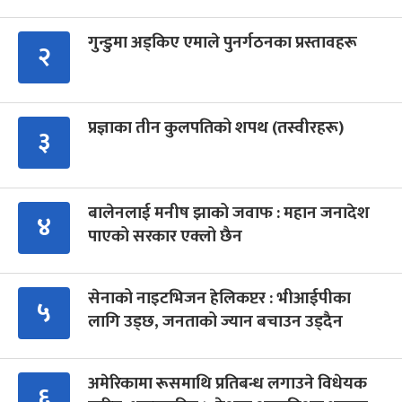
गुन्डुमा अड्किए एमाले पुनर्गठनका प्रस्तावहरू
२
प्रज्ञाका तीन कुलपतिको शपथ (तस्वीरहरू)
३
बालेनलाई मनीष झाको जवाफ : महान जनादेश
४
पाएको सरकार एक्लो छैन
सेनाको नाइटभिजन हेलिकप्टर : भीआईपीका
५
लागि उड्छ, जनताको ज्यान बचाउन उड्दैन
अमेरिकामा रूसमाथि प्रतिबन्ध लगाउने विधेयक
६