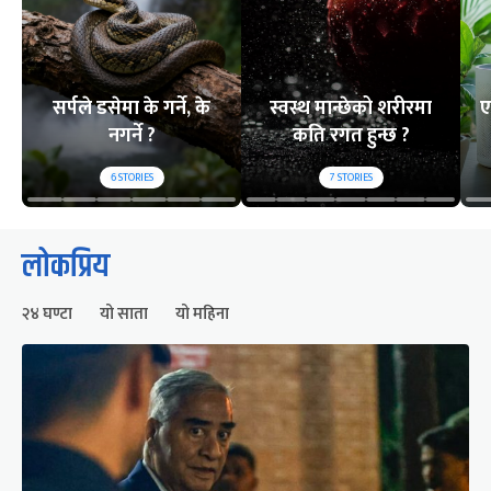
सर्पले डसेमा के गर्ने, के
स्वस्थ मान्छेको शरीरमा
ए
नगर्ने ?
कति रगत हुन्छ ?
6
STORIES
7
STORIES
लोकप्रिय
२४ घण्टा
यो साता
यो महिना