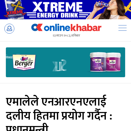
Skip
to
२३ साउन २०८३, शनिबार
content
एमालेले एनआरएनएलाई
दलीय हितमा प्रयोग गर्दैन :
प्रधानमन्त्री