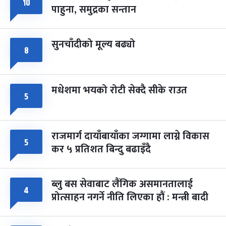
८
१०
पाहुना, समुद्रका सन्तान
-
चैत्र ८, २०८३
Mar 22, 2027
सोम
सुनचाँदीको मूल्य बढ्यो
८
मधेशमा भयको रोटी सेक्दै सीके राउत
५
राजमार्ग दायाँबायाँका जग्गामा लाग्ने विकास
५
कर ५ प्रतिशत बिन्दु बढाइँदै
ब्लु बस सेवाबाट लैंगिक असमानतालाई
४
प्रोत्साहन नगर्ने नीति लिएका हौं : मन्त्री बादी