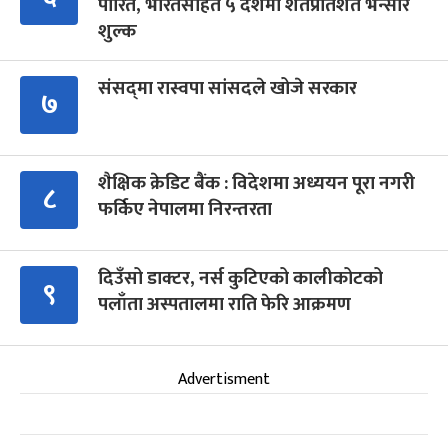
पारित, भारतसहित ५ देशमा शतप्रतिशत भन्सार
शुल्क
संसद्‍मा रास्वपा सांसदले खोजे सरकार
७
शैक्षिक क्रेडिट बैंक : विदेशमा अध्ययन पूरा नगरी
८
फर्किए नेपालमा निरन्तरता
दिउँसो डाक्टर, नर्स कुटिएको कालीकोटको
९
पलाँता अस्पतालमा राति फेरि आक्रमण
Advertisment