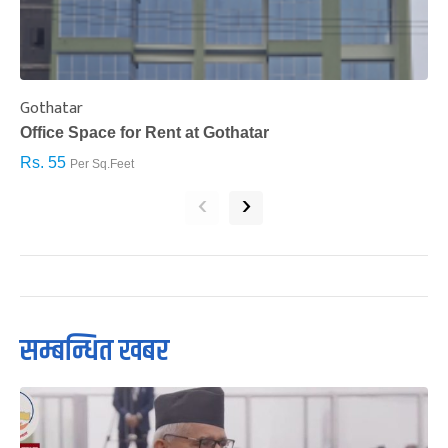
Gothatar
S
Office Space for Rent at Gothatar
H
Rs. 55
R
Per Sq.Feet
‹
›
सम्बन्धित खबर