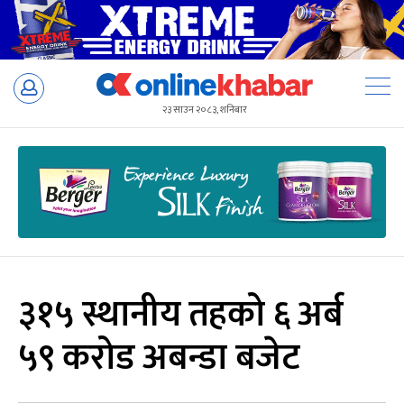
Skip
to
२३ साउन २०८३, शनिबार
content
३१५ स्थानीय तहको ६ अर्ब
५९ करोड अबन्डा बजेट