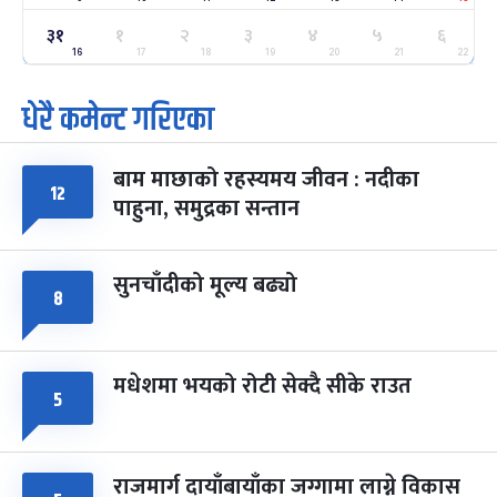
ग्याल्पो ल्होसार
७ महिना बाँकी
२५
३१
१
२
३
४
५
६
-
फाल्गुन २५, २०८३
Mar 9, 2027
मंगल
16
17
18
19
20
21
22
धेरै कमेन्ट गरिएका
पूर्णिमा व्रत
७ महिना बाँकी
७
-
चैत्र ७, २०८३
Mar 21, 2027
आइत
बाम माछाको रहस्यमय जीवन : नदीका
फागुपूर्णिमा
७ महिना बाँकी
८
१२
पाहुना, समुद्रका सन्तान
-
चैत्र ८, २०८३
Mar 22, 2027
सोम
सुनचाँदीको मूल्य बढ्यो
८
मधेशमा भयको रोटी सेक्दै सीके राउत
५
राजमार्ग दायाँबायाँका जग्गामा लाग्ने विकास