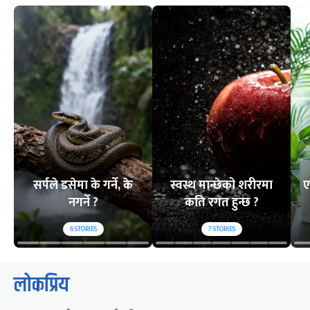
सर्पले डसेमा के गर्ने, के
स्वस्थ मान्छेको शरीरमा
ए
नगर्ने ?
कति रगत हुन्छ ?
6
STORIES
7
STORIES
लोकप्रिय