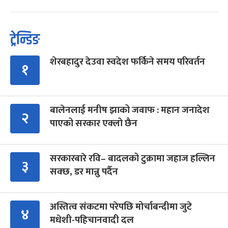
ट्रेन्डिङ
शेरबहादुर देउवा स्वदेश फर्किने समय परिवर्तन
१
बालेनलाई मनीष झाको जवाफ : महान जनादेश
२
पाएको सरकार एक्लो छैन
सरकारबारे रवि– बादलको टुक्रामा जहाज हल्लिन
३
सक्छ, डर मान्नु पर्दैन
अस्तित्व संकटमा परेपछि मोर्चाबन्दीमा जुटे
४
मधेशी-पहिचानवादी दल