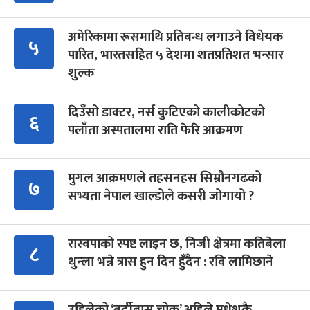
अमेरिकामा रूसमाथि प्रतिबन्ध लगाउने विधेयक
५
पारित, भारतसहित ५ देशमा शतप्रतिशत भन्सार
शुल्क
दिउँसो डाक्टर, नर्स कुटिएको कालीकोटको
६
पलाँता अस्पतालमा राति फेरि आक्रमण
मुगल आक्रमणले तहसनहस सिम्रौनगढको
७
सभ्यता नेपाल खाल्डोले कसरी जोगायो ?
रास्वपाको स्पष्ट लाइन छ, निजी क्षेत्रमा कतिबेला
८
थुन्ला भन्ने त्रास हुन दिन हुँदैन : रवि लामिछाने
उहिलेको ‘बर्दीबास चोक’ अहिले मधेशकै