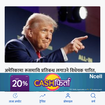
अमेरिकामा रूसमाथि प्रतिबन्ध लगाउने विधेयक पारित,
भारतसहित ५ देशमा शतप्रतिशत भन्सार शुल्क
ताजा अपडेट
ट्रेन्डिङ
प्रोफाइल
सर्च