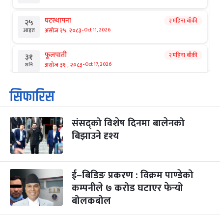
घटस्थापना
२ महिना बाँकी
२५
-
असोज २५, २०८३
Oct 11, 2026
आइत
फूलपाती
२ महिना बाँकी
३१
-
असोज ३१ , २०८३
Oct 17, 2026
शनि
कार्तिक सङ्क्रान्ति
२ महिना बाँकी
१
सिफारिस
-
कार्तिक १, २०८३
Oct 18, 2026
आइत
संसद्को विशेष दिनमा बालेनको
महानवमी
२ महिना बाँकी
३
-
बिझाउने दृश्य
कार्तिक ३, २०८३
Oct 20, 2026
मंगल
विजयादशमी
२ महिना बाँकी
४
-
कार्तिक ४, २०८३
Oct 21, 2026
बुध
ई–बिडिङ प्रकरण : विक्रम पाण्डेको
कम्पनीले ७ करोड घटाएर फेर्‍यो
पापा‌ङ्कुशा एकादशी व्रत
२ महिना बाँकी
५
बोलकबोल
-
कार्तिक ५, २०८३
Oct 22, 2026
बिहि