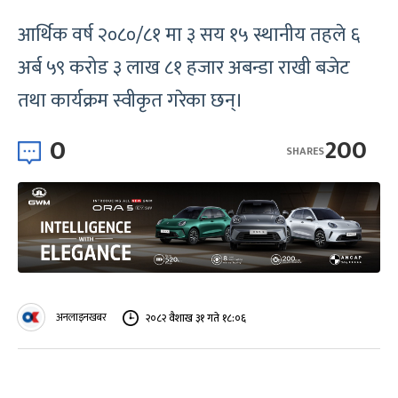
आर्थिक वर्ष २०८०/८१ मा ३ सय १५ स्थानीय तहले ६
अर्ब ५९ करोड ३ लाख ८१ हजार अबन्डा राखी बजेट
तथा कार्यक्रम स्वीकृत गरेका छन्।
0
200
SHARES
अनलाइनखबर
२०८२ वैशाख ३१ गते १८:०६