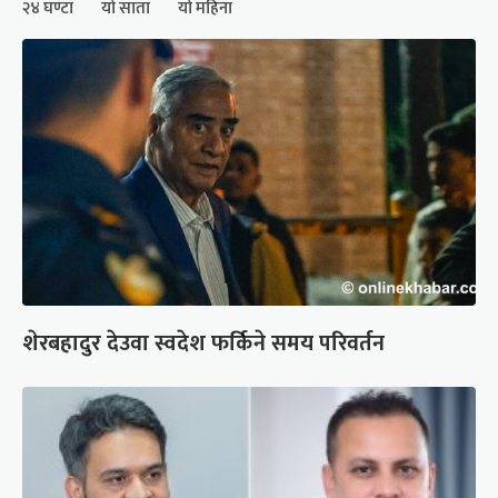
२४ घण्टा
यो साता
यो महिना
शेरबहादुर देउवा स्वदेश फर्किने समय परिवर्तन