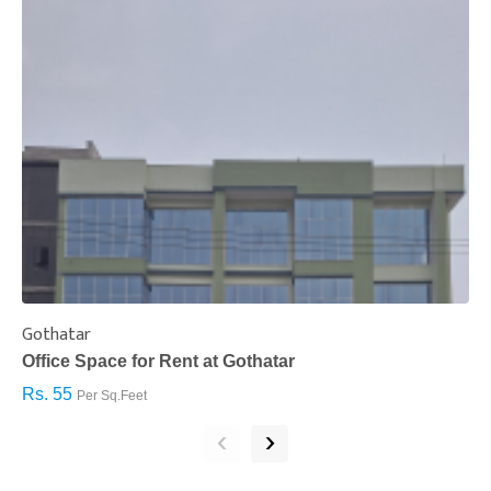
Gothatar
S
Office Space for Rent at Gothatar
H
Rs. 55
R
Per Sq.Feet
‹
›