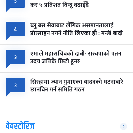
५
कर ५ प्रतिशत बिन्दु बढाइँदै
ब्लु बस सेवाबाट लैंगिक असमानतालाई
४
प्रोत्साहन नगर्ने नीति लिएका हौं : मन्त्री बादी
एमाले महासचिवको दाबी- रास्वपाको पतन
३
उदय जत्तिकै छिटो हुन्छ
सिरहामा ज्यान गुमाएका यादवको घटनाबारे
३
छानबिन गर्न समिति गठन
वेबस्टोरिज