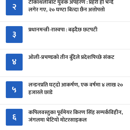
टीकाथलीबाट युवक अपहरण : प्रहरी हौं भन्दै
२
लगेर गए, २० घण्टा बित्दा छैन अत्तोपत्तो
प्रधानमन्त्री-रास्वपा : बढ्दैछ छटपटी
३
ओली-प्रचण्डको तीन बुँदेले प्रदेशपिच्छे संकट
४
लन्डनप्रति घट्दो आकर्षण, एक वर्षमा ४ लाख २०
५
हजारले छाडे
कपिलवस्तुका पूर्वमेयर किरण सिंह सम्पर्कविहीन,
६
जंगलमा भेटियो मोटरसाइकल