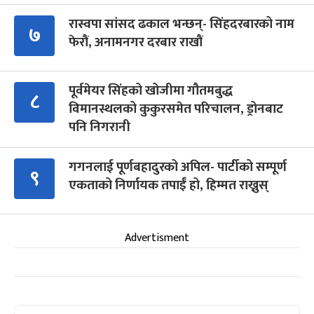
रास्वपा सांसद ढकाल भन्छन्- सिंहदरबारको नाम
७
फेरौं, अनामनगर दरबार राखौं
पूर्वमेयर सिंहको खोजीमा गौतमबुद्ध
८
विमानस्थलको कुकुरसमेत परिचालन, ड्रोनबाट
पनि निगरानी
गगनलाई पूर्णबहादुरको अपिल- पार्टीको सम्पूर्ण
९
एकताको निर्णायक तपाईँ हो, हिम्मत राख्नुस्
Advertisment