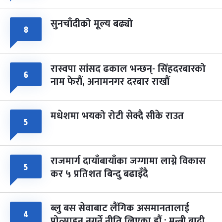
सुनचाँदीको मूल्य बढ्यो
८
रास्वपा सांसद ढकाल भन्छन्- सिंहदरबारको
६
नाम फेरौं, अनामनगर दरबार राखौं
मधेशमा भयको रोटी सेक्दै सीके राउत
५
राजमार्ग दायाँबायाँका जग्गामा लाग्ने विकास
५
कर ५ प्रतिशत बिन्दु बढाइँदै
ब्लु बस सेवाबाट लैंगिक असमानतालाई
४
प्रोत्साहन नगर्ने नीति लिएका हौं : मन्त्री बादी