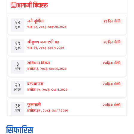
आगामी बिदाहरु
जनै पूर्णिमा
१९ दिन बाँकी
१२
-
भाद्र १२, २०८३
Aug 28, 2026
शुक्र
श्रीकृष्ण जन्माष्टमी व्रत
२६ दिन बाँकी
१९
-
भाद्र १९, २०८३
Sep 4, 2026
शुक्र
संविधान दिवस
१ महिना बाँकी
३
-
असोज ३, २०८३
Sep 19, 2026
शनि
घटस्थापना
२ महिना बाँकी
२५
-
असोज २५, २०८३
Oct 11, 2026
आइत
फूलपाती
२ महिना बाँकी
३१
-
असोज ३१ , २०८३
Oct 17, 2026
शनि
कार्तिक सङ्क्रान्ति
२ महिना बाँकी
१
सिफारिस
-
कार्तिक १, २०८३
Oct 18, 2026
आइत