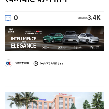
0
3.4K
SHARES
अनलाइनखबर
२०८२ जेठ ५ गते ९:४५