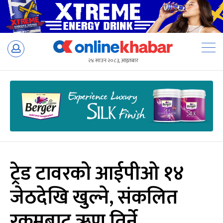
Skip
to
२४ साउन २०८३, आइतबार
content
ट्रेड टावरको आईपीओ १४
जेठदेखि खुल्ने, संकलित
रकमबाट ऋण तिर्ने