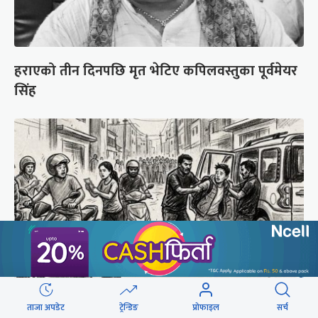
हराएको तीन दिनपछि मृत भेटिए कपिलवस्तुका पूर्वमेयर
सिंह
ताजा अपडेट
ट्रेन्डिङ
प्रोफाइल
सर्च
टीकाथलीबाट युवक अपहरण : प्रहरी हौं भन्दै लगेर गए,