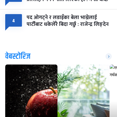
पद ओगट्ने र लडाइँका बेला भाग्नेलाई
४
पार्टीबाट धकेलेरै बिदा गर्छु : राजेन्द्र लिङ्देन
वेबस्टोरिज