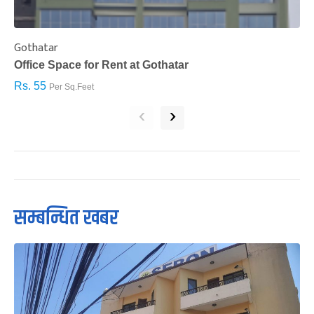
Gothatar
S
Office Space for Rent at Gothatar
H
Rs. 55
R
Per Sq.Feet
‹
›
सम्बन्धित खबर