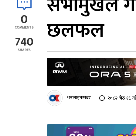
सभामुखले गर
0
छलफल
COMMENTS
740
SHARES
अनलाइनखबर
२०८२ जेठ १६ गत