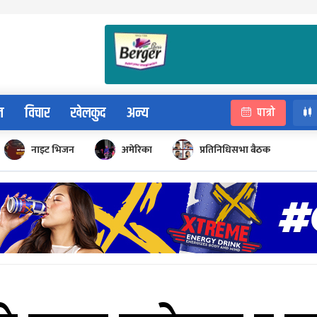
न
विचार
खेलकुद
अन्य
पात्रो
नाइट भिजन
अमेरिका
प्रतिनिधिसभा बैठक