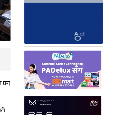
ा छन्
यले