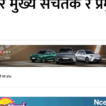
े मुख्य सचेतक र प
े ११:४७