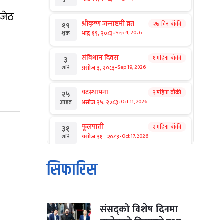
 जेठ
श्रीकृष्ण जन्माष्टमी व्रत
२७ दिन बाँकी
१९
-
भाद्र १९, २०८३
Sep 4, 2026
शुक्र
संविधान दिवस
१ महिना बाँकी
३
-
असोज ३, २०८३
Sep 19, 2026
शनि
घटस्थापना
२ महिना बाँकी
२५
-
असोज २५, २०८३
Oct 11, 2026
आइत
फूलपाती
२ महिना बाँकी
३१
-
असोज ३१ , २०८३
Oct 17, 2026
शनि
कार्तिक सङ्क्रान्ति
२ महिना बाँकी
१
सिफारिस
-
कार्तिक १, २०८३
Oct 18, 2026
आइत
महानवमी
२ महिना बाँकी
३
-
कार्तिक ३, २०८३
Oct 20, 2026
मंगल
संसद्को विशेष दिनमा