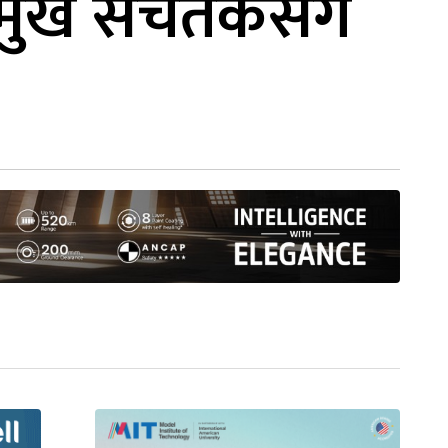
्रमुख सचेतकसँग