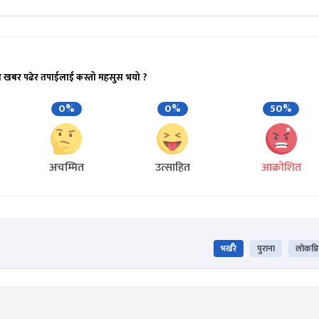
ो खबर पढेर तपाईलाई कस्तो महसुस भयो ?
0%
0%
50%
अचम्मित
उत्साहित
आक्रोशित
भर्खरै
पुराना
लोकप्र