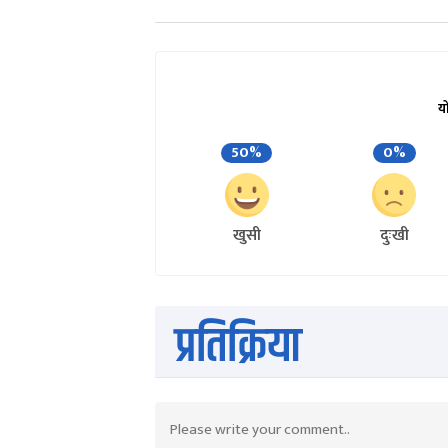
य
50%
0%
खुसी
दुःखी
प्रतिक्रिया