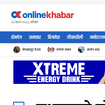
Skip
to
content
२३ साउन २०८३, शनिबार
होमपेज
समाचार
बिजनेस
जीवनशैली
मनोरञ्ज
शेरबहादुर देउवा
एमाले-संकट
बालेन शाह