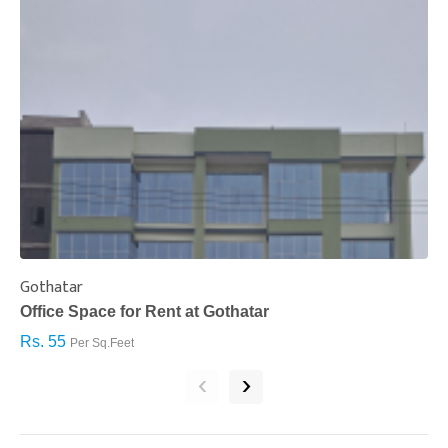
Gothatar
S
Office Space for Rent at Gothatar
H
Rs. 55
R
Per Sq.Feet
‹
›