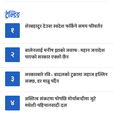
ट्रेन्डिङ
शेरबहादुर देउवा स्वदेश फर्किने समय परिवर्तन
१
बालेनलाई मनीष झाको जवाफ : महान जनादेश
२
पाएको सरकार एक्लो छैन
सरकारबारे रवि– बादलको टुक्रामा जहाज हल्लिन
३
सक्छ, डर मान्नु पर्दैन
अस्तित्व संकटमा परेपछि मोर्चाबन्दीमा जुटे
४
मधेशी-पहिचानवादी दल