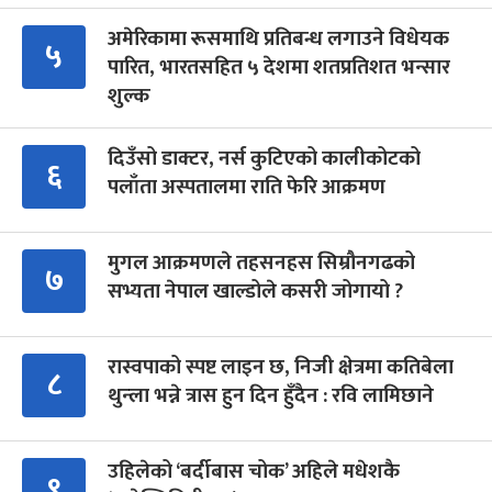
अमेरिकामा रूसमाथि प्रतिबन्ध लगाउने विधेयक
५
पारित, भारतसहित ५ देशमा शतप्रतिशत भन्सार
शुल्क
दिउँसो डाक्टर, नर्स कुटिएको कालीकोटको
६
पलाँता अस्पतालमा राति फेरि आक्रमण
मुगल आक्रमणले तहसनहस सिम्रौनगढको
७
सभ्यता नेपाल खाल्डोले कसरी जोगायो ?
रास्वपाको स्पष्ट लाइन छ, निजी क्षेत्रमा कतिबेला
८
थुन्ला भन्ने त्रास हुन दिन हुँदैन : रवि लामिछाने
उहिलेको ‘बर्दीबास चोक’ अहिले मधेशकै
९