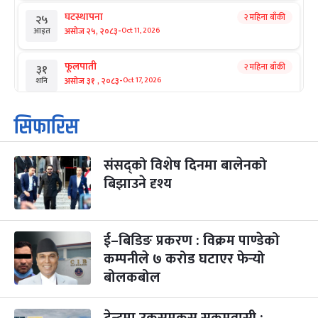
घटस्थापना
२ महिना बाँकी
२५
-
असोज २५, २०८३
Oct 11, 2026
आइत
फूलपाती
२ महिना बाँकी
३१
-
असोज ३१ , २०८३
Oct 17, 2026
शनि
कार्तिक सङ्क्रान्ति
२ महिना बाँकी
१
सिफारिस
-
कार्तिक १, २०८३
Oct 18, 2026
आइत
संसद्को विशेष दिनमा बालेनको
महानवमी
२ महिना बाँकी
३
-
बिझाउने दृश्य
कार्तिक ३, २०८३
Oct 20, 2026
मंगल
विजयादशमी
२ महिना बाँकी
४
-
कार्तिक ४, २०८३
Oct 21, 2026
बुध
ई–बिडिङ प्रकरण : विक्रम पाण्डेको
कम्पनीले ७ करोड घटाएर फेर्‍यो
पापा‌ङ्कुशा एकादशी व्रत
२ महिना बाँकी
५
बोलकबोल
-
कार्तिक ५, २०८३
Oct 22, 2026
बिहि
कुकुर तिहार
३ महिना बाँकी