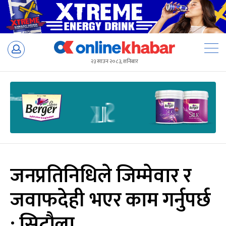
Skip
to
२३ साउन २०८३, शनिबार
content
जनप्रतिनिधिले जिम्मेवार र
जवाफदेही भएर काम गर्नुपर्छ
: सिटौला