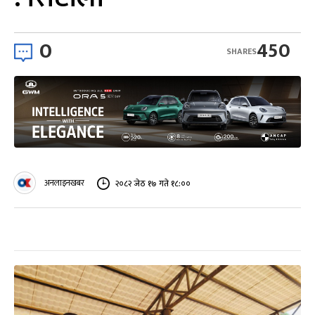
0
450
SHARES
अनलाइनखबर
२०८२ जेठ १७ गते १८:००