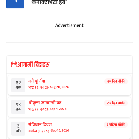
‘कनेक्टिभिटी हब’
Advertisment
आगामी बिदाहरु
जनै पूर्णिमा
२० दिन बाँकी
१२
-
भाद्र १२, २०८३
Aug 28, 2026
शुक्र
श्रीकृष्ण जन्माष्टमी व्रत
२७ दिन बाँकी
१९
-
भाद्र १९, २०८३
Sep 4, 2026
शुक्र
संविधान दिवस
१ महिना बाँकी
३
-
असोज ३, २०८३
Sep 19, 2026
शनि