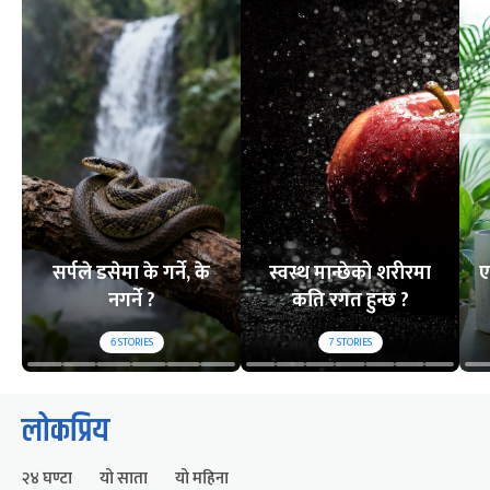
सर्पले डसेमा के गर्ने, के
स्वस्थ मान्छेको शरीरमा
ए
नगर्ने ?
कति रगत हुन्छ ?
6
STORIES
7
STORIES
लोकप्रिय
२४ घण्टा
यो साता
यो महिना