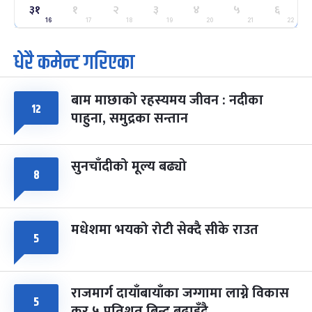
ग्याल्पो ल्होसार
७ महिना बाँकी
२५
३१
१
२
३
४
५
६
-
फाल्गुन २५, २०८३
Mar 9, 2027
मंगल
16
17
18
19
20
21
22
धेरै कमेन्ट गरिएका
पूर्णिमा व्रत
७ महिना बाँकी
७
-
चैत्र ७, २०८३
Mar 21, 2027
आइत
बाम माछाको रहस्यमय जीवन : नदीका
फागुपूर्णिमा
७ महिना बाँकी
८
१२
पाहुना, समुद्रका सन्तान
-
चैत्र ८, २०८३
Mar 22, 2027
सोम
सुनचाँदीको मूल्य बढ्यो
८
मधेशमा भयको रोटी सेक्दै सीके राउत
५
राजमार्ग दायाँबायाँका जग्गामा लाग्ने विकास
५
कर ५ प्रतिशत बिन्दु बढाइँदै