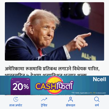
अमेरिकामा रूसमाथि प्रतिबन्ध लगाउने विधेयक पारित,
भारतसहित ५ देशमा शतप्रतिशत भन्सार शुल्क
ताजा अपडेट
ट्रेन्डिङ
प्रोफाइल
सर्च