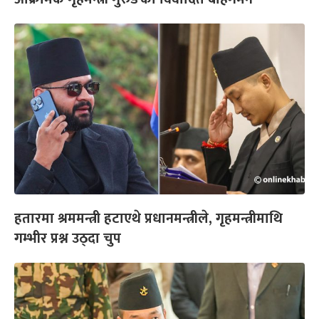
हतारमा श्रममन्त्री हटाएथे प्रधानमन्त्रीले, गृहमन्त्रीमाथि
गम्भीर प्रश्न उठ्दा चुप