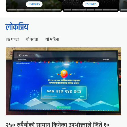
6
STORIES
7
STORIES
लोकप्रिय
२४ घण्टा
यो साता
यो महिना
२५० रुपैयाँको सामान किनेका उपभोक्ताले जिते १०