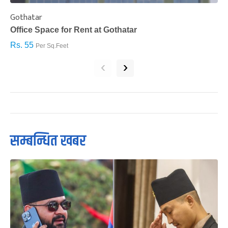
Gothatar
S
Office Space for Rent at Gothatar
H
Rs. 55
R
Per Sq.Feet
‹
›
सम्बन्धित खबर