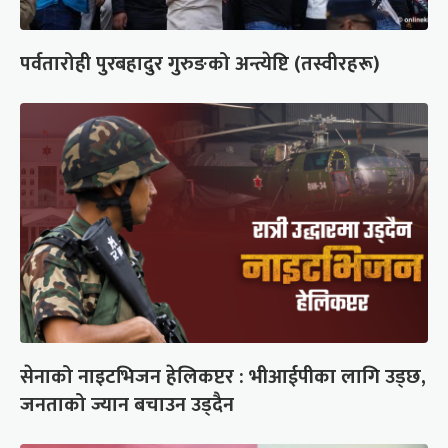
पर्वतारोही पुरबहादुर गुरुङको अन्त्येष्टि (तस्वीरहरू)
सेनाको नाइटभिजन हेलिकप्टर : भीआईपीका लागि उड्छ,
जनताको ज्यान बचाउन उड्दैन