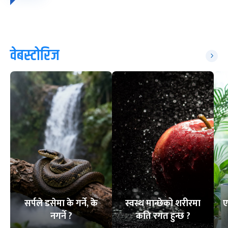
वेबस्टोरिज
सर्पले डसेमा के गर्ने, के
स्वस्थ मान्छेको शरीरमा
ए
नगर्ने ?
कति रगत हुन्छ ?