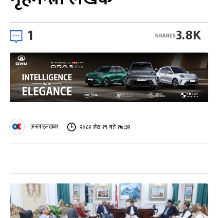
1
3.8K
SHARES
अनलाइनखबर
२०८२ जेठ १९ गते १७:३२