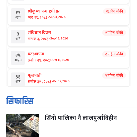
श्रीकृष्ण जन्माष्टमी व्रत
२८ दिन बाँकी
१९
-
भाद्र १९, २०८३
Sep 4, 2026
शुक्र
संविधान दिवस
१ महिना बाँकी
३
-
असोज ३, २०८३
Sep 19, 2026
शनि
घटस्थापना
२ महिना बाँकी
२५
-
असोज २५, २०८३
Oct 11, 2026
आइत
फूलपाती
२ महिना बाँकी
३१
-
असोज ३१ , २०८३
Oct 17, 2026
शनि
कार्तिक सङ्क्रान्ति
२ महिना बाँकी
१
सिफारिस
-
कार्तिक १, २०८३
Oct 18, 2026
आइत
सिंगो पालिका नै लालपुर्जाविहीन
महानवमी
२ महिना बाँकी
३
-
कार्तिक ३, २०८३
Oct 20, 2026
मंगल