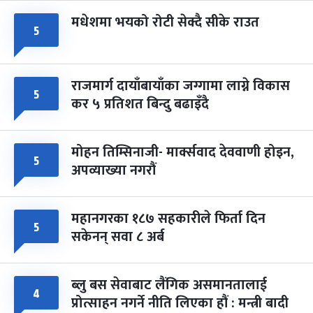
मधेशमा भयको रोटी सेक्दै सीके राउत
५
राजमार्ग दायाँबायाँका जग्गामा लाग्ने विकास
५
कर ५ प्रतिशत बिन्दु बढाइँदै
मोहन तिम्सिनाजी- मार्क्सवाद देववाणी होइन,
५
अपव्याख्या नगरौं
महानगरका १८७ सहकारीले फिर्ता दिन
५
सकेनन् सवा ८ अर्ब
ब्लु बस सेवाबाट लैंगिक असमानतालाई
४
प्रोत्साहन नगर्ने नीति लिएका हौं : मन्त्री बादी