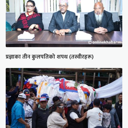
प्रज्ञाका तीन कुलपतिको शपथ (तस्वीरहरू)