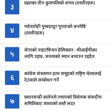
प्रज्ञाका तीन कुलपतिको शपथ (तस्वीरहरू)
३
पर्वतारोही पुरबहादुर गुरुङको अन्त्येष्टि
४
(तस्वीरहरू)
सेनाको नाइटभिजन हेलिकप्टर : भीआईपीका
५
लागि उड्छ, जनताको ज्यान बचाउन उड्दैन
कांग्रेस संस्थापन इतर समूहको राष्ट्रिय भेलालाई
६
देउवाले सम्बोधन गर्ने
प्रधानमन्त्री बालेनले ल्याएको विधेयक संसदीय
७
समितिबाट जस्ताको तस्तै सदर