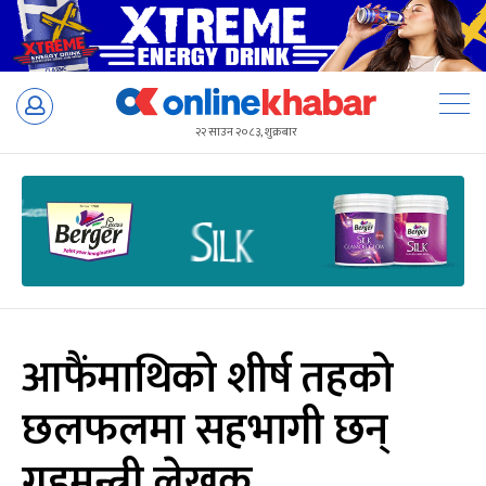
Skip
to
२२ साउन २०८३, शुक्रबार
content
आफैंमाथिको शीर्ष तहको
छलफलमा सहभागी छन्
गृहमन्त्री लेखक