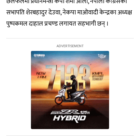
छलफलमा प्रधानमन्त्री केपी शर्मा ओली, नेपाली कांग्रेसका
सभापति शेरबहादुर देउवा, नेकपा माओवादी केन्द्रका अध्यक्ष
पुष्पकमल दाहाल प्रचण्ड लगायत सहभागी छन् ।