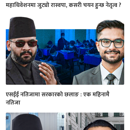
महाधिवेशनमा जुट्यो रास्वपा, कसरी चयन हुन्छ नेतृत्व ?
एसईई नतिजामा सरकारको छलाङ : एक महिनामै
नतिजा