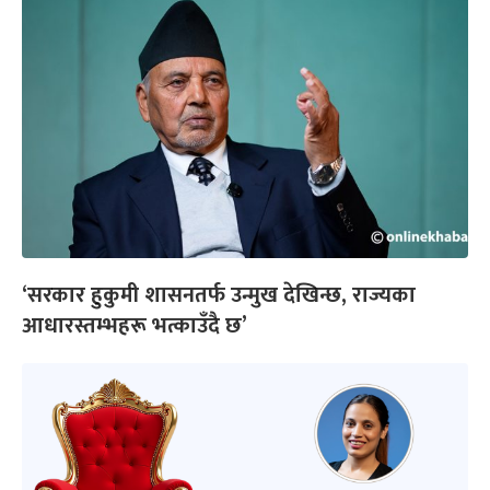
‘सरकार हुकुमी शासनतर्फ उन्मुख देखिन्छ, राज्यका
आधारस्तम्भहरू भत्काउँदै छ’