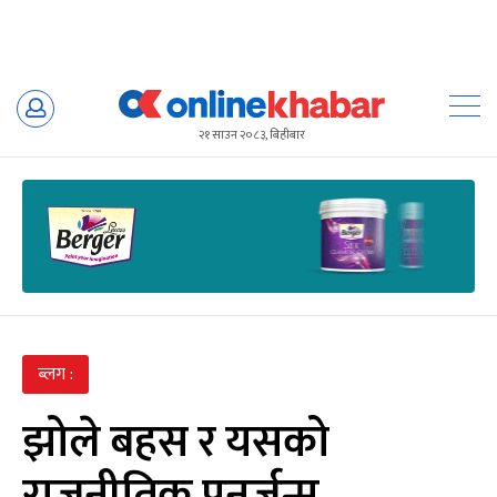
Skip
to
२१ साउन २०८३, बिहीबार
content
ब्लग :
झोले बहस र यसको
राजनीतिक पुनर्जन्म