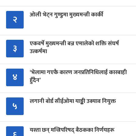
ओली भेट्न गुण्डुमा मुख्यमन्त्री कार्की
२
एकवर्षे मुख्यमन्त्री बन्न एमालेको शक्ति संघर्ष
३
उत्कर्षमा
‘भेलामा गएकै कारण जनप्रतिनिधिलाई कारबाही
४
हुँदैन’
लगानी बोर्ड सीईओमा याङ्की उक्याव नियुक्त
५
यस्ता छन् मन्त्रिपरिषद् बैठकका निर्णयहरू
६