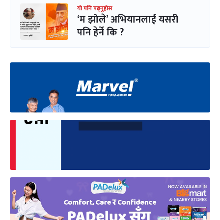
यो पनि पढ्नुहोस
‘म झोले’ अभियानलाई यसरी
पनि हेर्ने कि ?