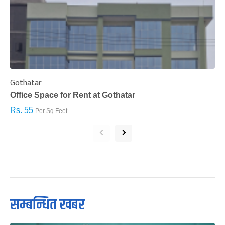
Gothatar
S
Office Space for Rent at Gothatar
H
Rs. 55
R
Per Sq.Feet
‹
›
सम्बन्धित खबर