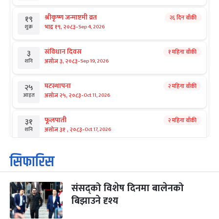
श्रीकृष्ण जन्माष्टमी व्रत
२६ दिन बाँकी
१९
-
भाद्र १९, २०८३
Sep 4, 2026
शुक्र
संविधान दिवस
१ महिना बाँकी
३
-
असोज ३, २०८३
Sep 19, 2026
शनि
घटस्थापना
२ महिना बाँकी
२५
-
असोज २५, २०८३
Oct 11, 2026
आइत
फूलपाती
२ महिना बाँकी
३१
-
असोज ३१ , २०८३
Oct 17, 2026
शनि
कार्तिक सङ्क्रान्ति
२ महिना बाँकी
१
सिफारिस
-
कार्तिक १, २०८३
Oct 18, 2026
आइत
संसद्को विशेष दिनमा बालेनको
महानवमी
२ महिना बाँकी
३
-
बिझाउने दृश्य
कार्तिक ३, २०८३
Oct 20, 2026
मंगल