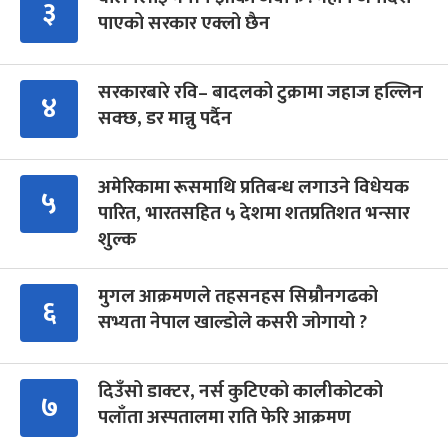
३
पाएको सरकार एक्लो छैन
सरकारबारे रवि– बादलको टुक्रामा जहाज हल्लिन
४
सक्छ, डर मान्नु पर्दैन
अमेरिकामा रूसमाथि प्रतिबन्ध लगाउने विधेयक
५
पारित, भारतसहित ५ देशमा शतप्रतिशत भन्सार
शुल्क
मुगल आक्रमणले तहसनहस सिम्रौनगढको
६
सभ्यता नेपाल खाल्डोले कसरी जोगायो ?
दिउँसो डाक्टर, नर्स कुटिएको कालीकोटको
७
पलाँता अस्पतालमा राति फेरि आक्रमण