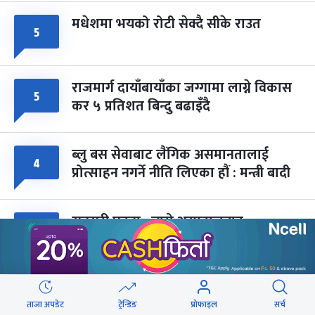
मधेशमा भयको रोटी सेक्दै सीके राउत
५
राजमार्ग दायाँबायाँका जग्गामा लाग्ने विकास
५
कर ५ प्रतिशत बिन्दु बढाइँदै
ब्लु बस सेवाबाट लैंगिक असमानतालाई
४
प्रोत्साहन नगर्ने नीति लिएका हौं : मन्त्री बादी
सुनसरी घटना : न्यूरो अस्पतालबाट
३
निकालियो ओमप्रकाश र जयप्रकाशको शव
एमाले महासचिवको दाबी- रास्वपाको पतन
३
उदय जत्तिकै छिटो हुन्छ
ताजा अपडेट
ट्रेन्डिङ
प्रोफाइल
सर्च