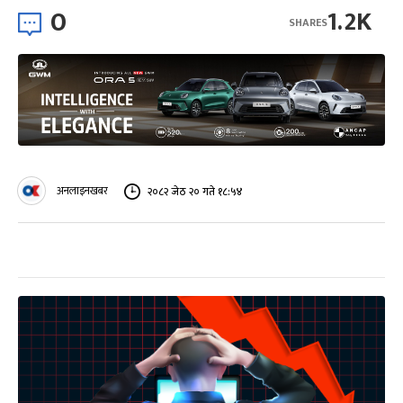
0
1.2K
SHARES
अनलाइनखबर
२०८२ जेठ २० गते १८:५४