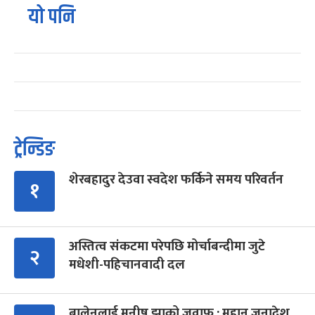
यो पनि
ट्रेन्डिङ
शेरबहादुर देउवा स्वदेश फर्किने समय परिवर्तन
१
अस्तित्व संकटमा परेपछि मोर्चाबन्दीमा जुटे
२
मधेशी-पहिचानवादी दल
बालेनलाई मनीष झाको जवाफ : महान जनादेश