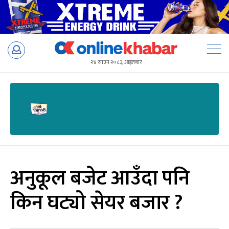
Skip
to
२४ साउन २०८३, आइतबार
content
अनुकूल बजेट आउँदा पनि
किन घट्यो सेयर बजार ?