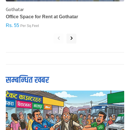
Gothatar
S
Office Space for Rent at Gothatar
H
Rs. 55
R
Per Sq.Feet
‹
›
सम्बन्धित खबर