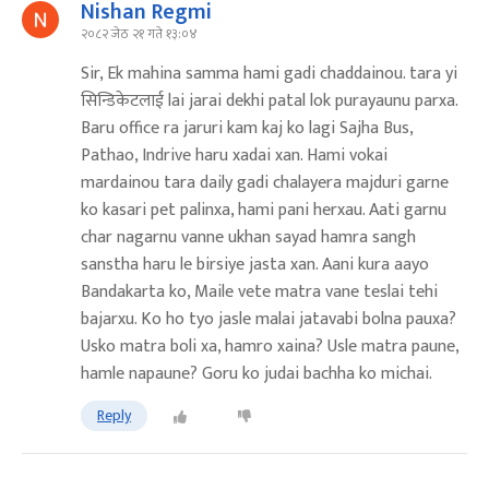
Nishan Regmi
२०८२ जेठ २१ गते १३:०४
Sir, Ek mahina samma hami gadi chaddainou. tara yi
सिन्डिकेटलाई lai jarai dekhi patal lok purayaunu parxa.
Baru office ra jaruri kam kaj ko lagi Sajha Bus,
Pathao, Indrive haru xadai xan. Hami vokai
mardainou tara daily gadi chalayera majduri garne
ko kasari pet palinxa, hami pani herxau. Aati garnu
char nagarnu vanne ukhan sayad hamra sangh
sanstha haru le birsiye jasta xan. Aani kura aayo
Bandakarta ko, Maile vete matra vane teslai tehi
bajarxu. Ko ho tyo jasle malai jatavabi bolna pauxa?
Usko matra boli xa, hamro xaina? Usle matra paune,
hamle napaune? Goru ko judai bachha ko michai.
Reply