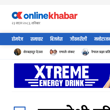
Skip
to
content
२३ साउन २०८३, शनिबार
होमपेज
समाचार
बिजनेस
जीवनशैली
मनोरञ्ज
शेरबहादुर देउवा
एमाले-संकट
नेपाल प्रज्ञा प्रत