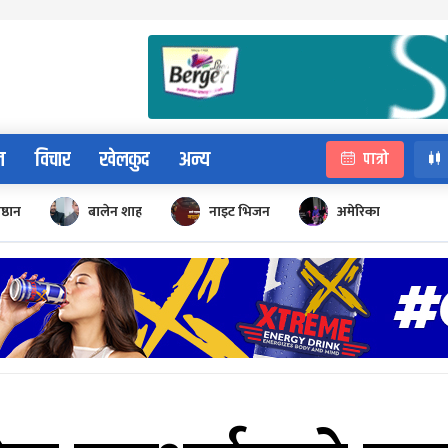
न
विचार
खेलकुद
अन्य
पात्रो
िष्ठान
बालेन शाह
नाइट भिजन
अमेरिका