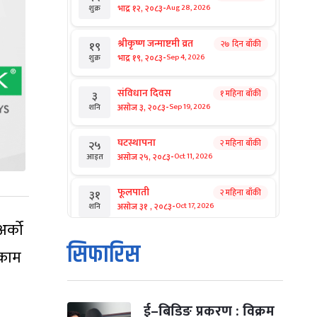
-
भाद्र १२, २०८३
Aug 28, 2026
शुक्र
श्रीकृष्ण जन्माष्टमी व्रत
२७ दिन बाँकी
१९
-
भाद्र १९, २०८३
Sep 4, 2026
शुक्र
संविधान दिवस
१ महिना बाँकी
३
-
असोज ३, २०८३
Sep 19, 2026
शनि
घटस्थापना
२ महिना बाँकी
२५
-
असोज २५, २०८३
Oct 11, 2026
आइत
फूलपाती
२ महिना बाँकी
३१
-
असोज ३१ , २०८३
Oct 17, 2026
शनि
अर्को
कार्तिक सङ्क्रान्ति
२ महिना बाँकी
१
सिफारिस
 काम
-
कार्तिक १, २०८३
Oct 18, 2026
आइत
महानवमी
२ महिना बाँकी
३
-
कार्तिक ३, २०८३
Oct 20, 2026
मंगल
ई–बिडिङ प्रकरण : विक्रम