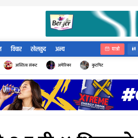
न
विचार
खेलकुद
अन्य
पात्रो
अस्तित्व संकट
अमेरिका
कुटपिट