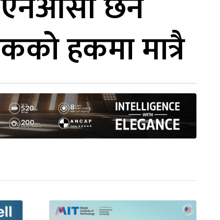
ो एनओसी छैन
को हकमा मात्रै