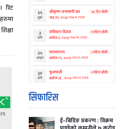
। रिट
श्रीकृष्ण जन्माष्टमी व्रत
२७ दिन बाँकी
१९
हरुमा
-
भाद्र १९, २०८३
Sep 4, 2026
शुक्र
िक्षा
संविधान दिवस
१ महिना बाँकी
३
-
असोज ३, २०८३
Sep 19, 2026
शनि
घटस्थापना
२ महिना बाँकी
२५
-
असोज २५, २०८३
Oct 11, 2026
आइत
फूलपाती
२ महिना बाँकी
३१
-
असोज ३१ , २०८३
Oct 17, 2026
शनि
कार्तिक सङ्क्रान्ति
२ महिना बाँकी
१
सिफारिस
-
कार्तिक १, २०८३
Oct 18, 2026
आइत
महानवमी
२ महिना बाँकी
३
-
कार्तिक ३, २०८३
Oct 20, 2026
मंगल
ई–बिडिङ प्रकरण : विक्रम
पाण्डेको कम्पनीले ७ करोड