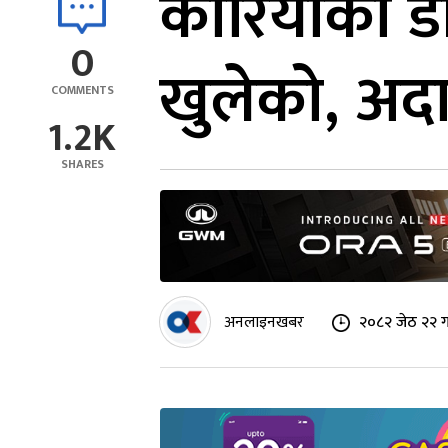
कोरियाको ड
0
खुलेको, अद
COMMENTS
1.2K
SHARES
अनलाइनखबर
२०८२ जेठ २२ ग