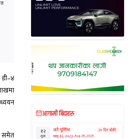
ित
र डी–४
शाखमा
अध्ययन
आगामी बिदाहरु
जनै पूर्णिमा
२० दिन बाँकी
१२
र समेत
-
भाद्र १२, २०८३
Aug 28, 2026
शुक्र