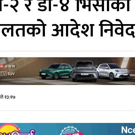
ी-२ र डी-४ भिसाक
ालतको आदेश निवेदक
ते १३:१७