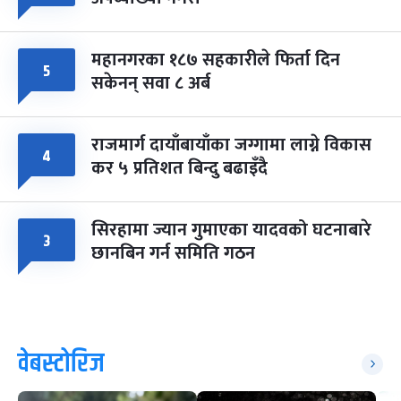
महानगरका १८७ सहकारीले फिर्ता दिन
५
सकेनन् सवा ८ अर्ब
राजमार्ग दायाँबायाँका जग्गामा लाग्ने विकास
४
कर ५ प्रतिशत बिन्दु बढाइँदै
सिरहामा ज्यान गुमाएका यादवको घटनाबारे
३
छानबिन गर्न समिति गठन
वेबस्टोरिज