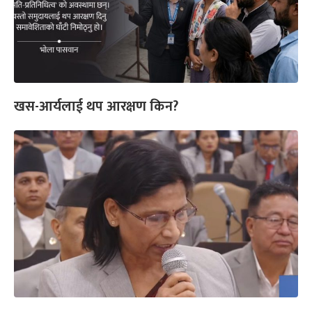
खस-आर्यलाई थप आरक्षण किन?