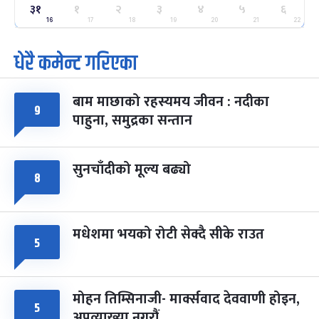
ग्याल्पो ल्होसार
७ महिना बाँकी
२५
३१
१
२
३
४
५
६
-
फाल्गुन २५, २०८३
Mar 9, 2027
मंगल
16
17
18
19
20
21
22
धेरै कमेन्ट गरिएका
पूर्णिमा व्रत
७ महिना बाँकी
७
-
चैत्र ७, २०८३
Mar 21, 2027
आइत
बाम माछाको रहस्यमय जीवन : नदीका
फागुपूर्णिमा
७ महिना बाँकी
८
९
पाहुना, समुद्रका सन्तान
-
चैत्र ८, २०८३
Mar 22, 2027
सोम
सुनचाँदीको मूल्य बढ्यो
८
मधेशमा भयको रोटी सेक्दै सीके राउत
५
मोहन तिम्सिनाजी- मार्क्सवाद देववाणी होइन,
५
अपव्याख्या नगरौं