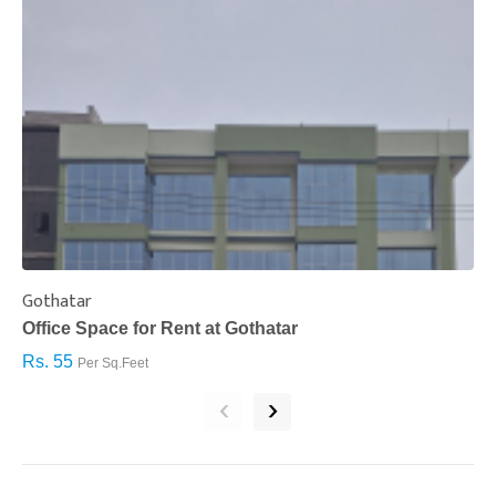
Gothatar
S
Office Space for Rent at Gothatar
H
Rs. 55
R
Per Sq.Feet
‹
›