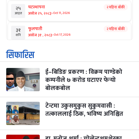
घटस्थापना
२ महिना बाँकी
२५
-
असोज २५, २०८३
Oct 11, 2026
आइत
फूलपाती
२ महिना बाँकी
३१
-
असोज ३१ , २०८३
Oct 17, 2026
शनि
कार्तिक सङ्क्रान्ति
२ महिना बाँकी
१
सिफारिस
-
कार्तिक १, २०८३
Oct 18, 2026
आइत
ई–बिडिङ प्रकरण : विक्रम पाण्डेको
महानवमी
२ महिना बाँकी
३
-
कम्पनीले ७ करोड घटाएर फेर्‍यो
कार्तिक ३, २०८३
Oct 20, 2026
मंगल
बोलकबोल
विजयादशमी
२ महिना बाँकी
४
-
कार्तिक ४, २०८३
Oct 21, 2026
बुध
टेन्टमा उकुसमुकुस सुकुमवासी :
तत्काललाई ठिक, भविष्य अनिश्चित
पापा‌ङ्कुशा एकादशी व्रत
२ महिना बाँकी
५
-
कार्तिक ५, २०८३
Oct 22, 2026
बिहि
डा. मनोज शर्मा : चोलेन्द्रशमशेरका
कुकुर तिहार
३ महिना बाँकी
२२