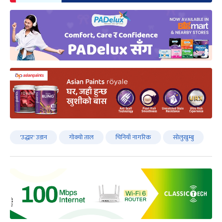
'उद्धार' उडान
गोक्यो ताल
चिनियाँ नागरिक
सोलुखुम्बु