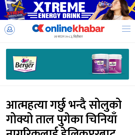
Skip
to
२१ साउन २०८३, बिहीबार
content
आत्महत्या गर्छु भन्दै सोलुको
गोक्यो ताल पुगेका चिनियाँ
नागरिकलाई हेलिकप्टरबाट