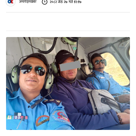
अनलाइनखबर
२०८२ जेठ २७ गते १२:१७