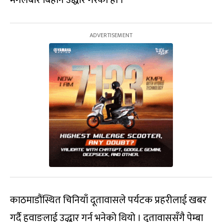
मंगलबार बिहान उद्धार गरेको हो ।
काठमाडौंस्थित चिनियाँ दूतावासले पर्यटक प्रहरीलाई खबर
गर्दै हुवाङलाई उद्धार गर्न भनेको थियो । दूतावाससँगै पेम्बा