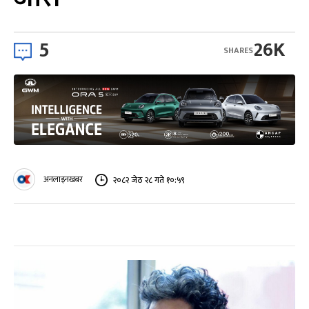
5
26K
SHARES
अनलाइनखबर
२०८२ जेठ २८ गते १०:५९