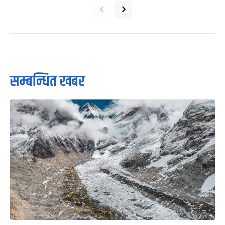
‹
›
सम्बन्धित खबर