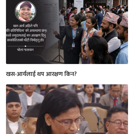
खस-आर्यलाई थप आरक्षण किन?