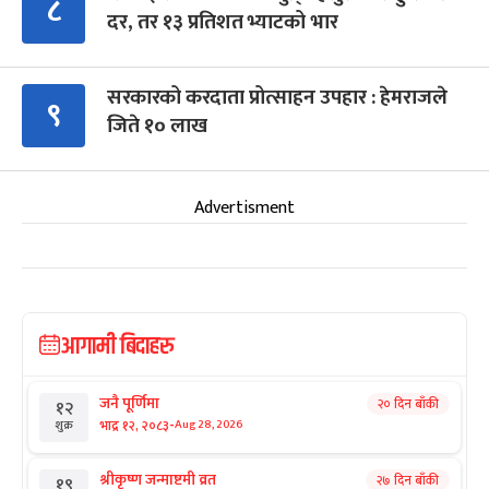
८
दर, तर १३ प्रतिशत भ्याटको भार
सरकारको करदाता प्रोत्साहन उपहार : हेमराजले
९
जिते १० लाख
Advertisment
आगामी बिदाहरु
जनै पूर्णिमा
२० दिन बाँकी
१२
-
भाद्र १२, २०८३
Aug 28, 2026
शुक्र
श्रीकृष्ण जन्माष्टमी व्रत
२७ दिन बाँकी
१९