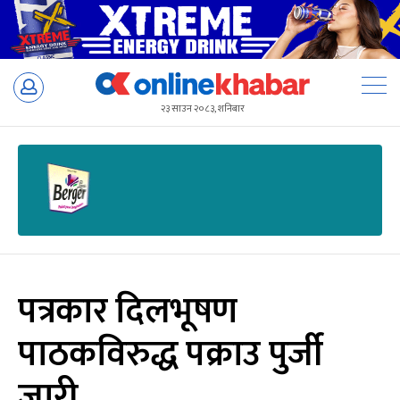
Skip
to
२३ साउन २०८३, शनिबार
content
पत्रकार दिलभूषण
पाठकविरुद्ध पक्राउ पुर्जी
जारी