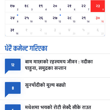
१७
१८
१९
२०
२१
२२
२३
2
3
4
5
6
7
8
अन्तराष्ट्रिय नारी दिवस
७ महिना बाँकी
२४
-
फाल्गुन २४, २०८३
Mar 8, 2027
सोम
२४
२५
२६
२७
२८
२९
३०
9
10
11
12
13
14
15
ग्याल्पो ल्होसार
७ महिना बाँकी
२५
३१
१
२
३
४
५
६
-
फाल्गुन २५, २०८३
Mar 9, 2027
मंगल
16
17
18
19
20
21
22
धेरै कमेन्ट गरिएका
पूर्णिमा व्रत
७ महिना बाँकी
७
-
चैत्र ७, २०८३
Mar 21, 2027
आइत
बाम माछाको रहस्यमय जीवन : नदीका
फागुपूर्णिमा
७ महिना बाँकी
८
१२
पाहुना, समुद्रका सन्तान
-
चैत्र ८, २०८३
Mar 22, 2027
सोम
सुनचाँदीको मूल्य बढ्यो
८
मधेशमा भयको रोटी सेक्दै सीके राउत