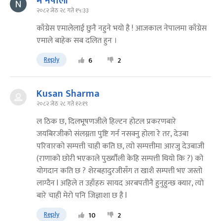
म नेपाली
२०८२ जेठ २८ गते १५:३३
काँग्रेस एमालेलाई छुनै नहुने भयो है ! आजकाल नेपालमा काँग्रेस
एमाले बाहेक सब दलित हुन ।
Reply
6
2
Kusan Sharma
२०८२ जेठ २८ गते १२:१९
ल ठिक छ, दिलभूषणजीले हिल्टन होटल प्रकरणबारे
जयबिरजीको संलग्नता पुष्टि गर्न नसक्नु होला रे तर, देउबा
परिवारको सम्पत्ती चाही कति छ, त्यो सम्पत्तीमा आरजु देउबाजी
(राणाको छोरी भएकाले पुर्ख्यौली केहि सम्पत्ती थियो कि ?) को
योगदान कति छ ? शेरबहादुरजीसँग त खाशै सम्पत्ती भए जस्तो
लाग्दैन l अहिले त उहाँहरु सायद अरबपतीनै हुनुहुन्छ क्यार, त्यो
बारे चाही मेरो पनि जिज्ञाशा छ है l
Reply
10
2