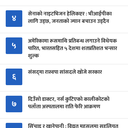
सेनाको नाइटभिजन हेलिकप्टर : भीआईपीका
४
लागि उड्छ, जनताको ज्यान बचाउन उड्दैन
अमेरिकामा रूसमाथि प्रतिबन्ध लगाउने विधेयक
५
पारित, भारतसहित ५ देशमा शतप्रतिशत भन्सार
शुल्क
संसद्‍मा रास्वपा सांसदले खोजे सरकार
६
दिउँसो डाक्टर, नर्स कुटिएको कालीकोटको
७
पलाँता अस्पतालमा राति फेरि आक्रमण
सिँचाइ र खानेपानी : विद्युत् महसुलमा सहुलियत