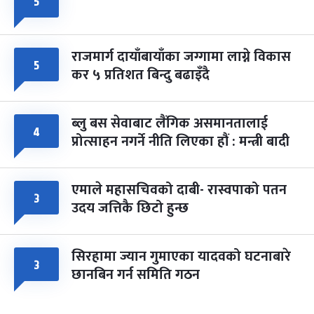
५
राजमार्ग दायाँबायाँका जग्गामा लाग्ने विकास
५
कर ५ प्रतिशत बिन्दु बढाइँदै
ब्लु बस सेवाबाट लैंगिक असमानतालाई
४
प्रोत्साहन नगर्ने नीति लिएका हौं : मन्त्री बादी
एमाले महासचिवको दाबी- रास्वपाको पतन
३
उदय जत्तिकै छिटो हुन्छ
सिरहामा ज्यान गुमाएका यादवको घटनाबारे
३
छानबिन गर्न समिति गठन