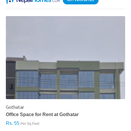
HOT PROPERTIES
Gothatar
S
Office Space for Rent at Gothatar
H
Rs. 55
R
Per Sq.Feet