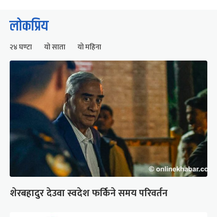
लोकप्रिय
२४ घण्टा
यो साता
यो महिना
शेरबहादुर देउवा स्वदेश फर्किने समय परिवर्तन