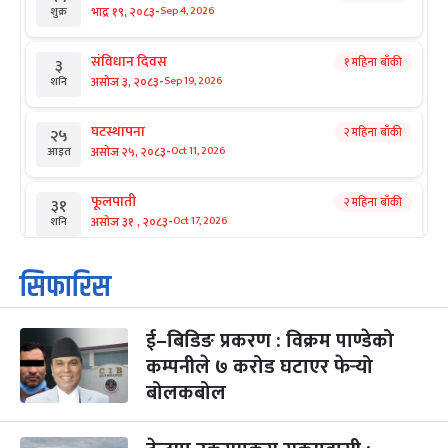
-
भाद्र १९, २०८३
Sep 4, 2026
शुक्र
संविधान दिवस
१ महिना बाँकी
३
-
असोज ३, २०८३
Sep 19, 2026
शनि
घटस्थापना
२ महिना बाँकी
२५
-
असोज २५, २०८३
Oct 11, 2026
आइत
फूलपाती
२ महिना बाँकी
३१
-
असोज ३१ , २०८३
Oct 17, 2026
शनि
कार्तिक सङ्क्रान्ति
२ महिना बाँकी
१
सिफारिस
-
कार्तिक १, २०८३
Oct 18, 2026
आइत
ई–बिडिङ प्रकरण : विक्रम पाण्डेको
महानवमी
२ महिना बाँकी
३
-
कम्पनीले ७ करोड घटाएर फेर्‍यो
कार्तिक ३, २०८३
Oct 20, 2026
मंगल
बोलकबोल
विजयादशमी
२ महिना बाँकी
४
-
कार्तिक ४, २०८३
Oct 21, 2026
बुध