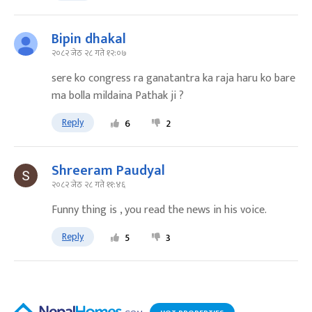
Bipin dhakal
२०८२ जेठ २८ गते १२:०७
sere ko congress ra ganatantra ka raja haru ko bare
ma bolla mildaina Pathak ji ?
Reply
6
2
Shreeram Paudyal
२०८२ जेठ २८ गते ११:४६
Funny thing is , you read the news in his voice.
Reply
5
3