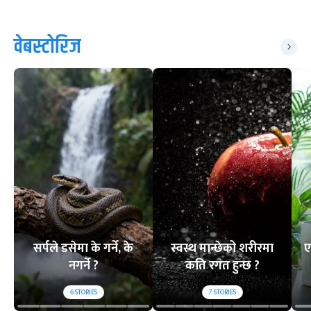
वेबस्टोरिज
सर्पले डसेमा के गर्ने, के
स्वस्थ मान्छेको शरीरमा
ए
नगर्ने ?
कति रगत हुन्छ ?
6
STORIES
7
STORIES