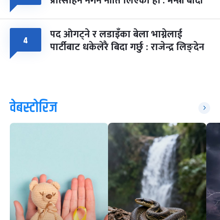
प्रोत्साहन नगर्ने नीति लिएका हौं : मन्त्री बादी
पद ओगट्ने र लडाइँका बेला भाग्नेलाई
४
पार्टीबाट धकेलेरै बिदा गर्छु : राजेन्द्र लिङ्देन
वेबस्टोरिज