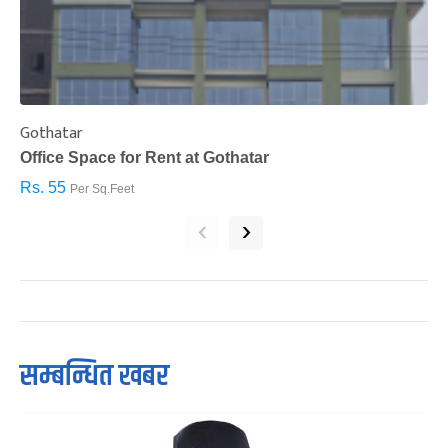
Gothatar
S
Office Space for Rent at Gothatar
H
Rs. 55
R
Per Sq.Feet
‹
›
सम्बन्धित खबर