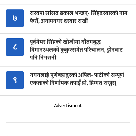
रास्वपा सांसद ढकाल भन्छन्- सिंहदरबारको नाम
७
फेरौं, अनामनगर दरबार राखौं
पूर्वमेयर सिंहको खोजीमा गौतमबुद्ध
८
विमानस्थलको कुकुरसमेत परिचालन, ड्रोनबाट
पनि निगरानी
गगनलाई पूर्णबहादुरको अपिल- पार्टीको सम्पूर्ण
९
एकताको निर्णायक तपाईँ हो, हिम्मत राख्नुस्
Advertisment