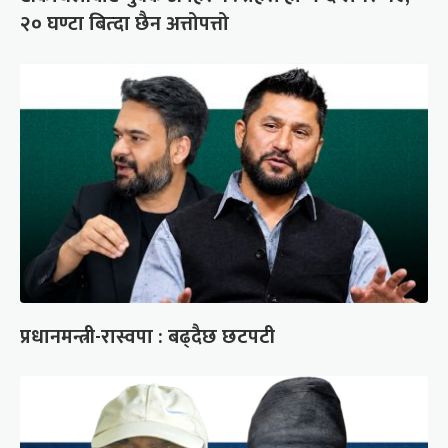
२० घण्टा बित्दा छैन अत्तोपत्तो
प्रधानमन्त्री-रास्वपा : बढ्दैछ छटपटी