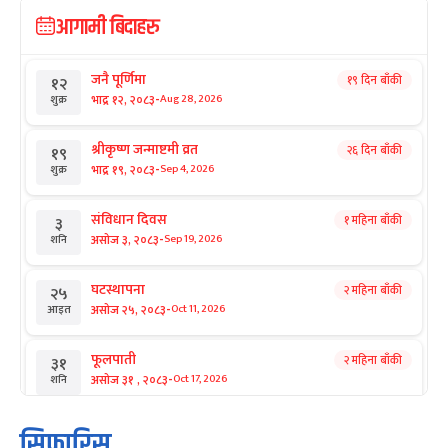
आगामी बिदाहरु
जनै पूर्णिमा
१९ दिन बाँकी
१२
-
भाद्र १२, २०८३
Aug 28, 2026
शुक्र
श्रीकृष्ण जन्माष्टमी व्रत
२६ दिन बाँकी
१९
-
भाद्र १९, २०८३
Sep 4, 2026
शुक्र
संविधान दिवस
१ महिना बाँकी
३
-
असोज ३, २०८३
Sep 19, 2026
शनि
घटस्थापना
२ महिना बाँकी
२५
-
असोज २५, २०८३
Oct 11, 2026
आइत
फूलपाती
२ महिना बाँकी
३१
-
असोज ३१ , २०८३
Oct 17, 2026
शनि
कार्तिक सङ्क्रान्ति
२ महिना बाँकी
१
सिफारिस