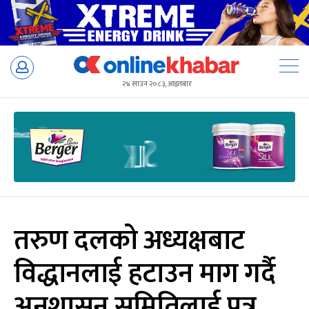
Skip
to
२४ साउन २०८३, आइतबार
content
तरुण दलको अध्यक्षबाट
विद्धानलाई हटाउन माग गर्दै
अनुशासन समितिलाई पत्र