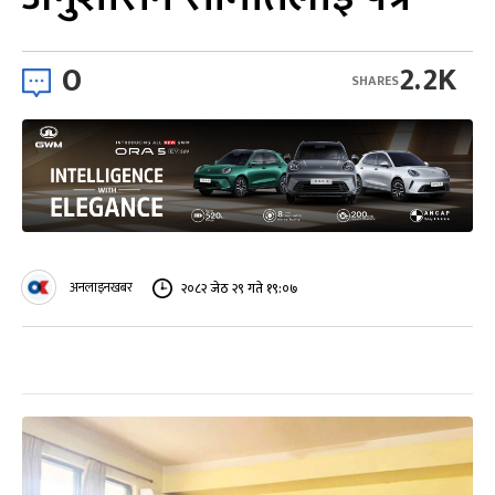
0
2.2K
SHARES
अनलाइनखबर
२०८२ जेठ २९ गते १९:०७