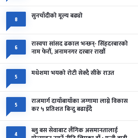
सुनचाँदीको मूल्य बढ्यो
८
रास्वपा सांसद ढकाल भन्छन्- सिंहदरबारको
६
नाम फेरौं, अनामनगर दरबार राखौं
मधेशमा भयको रोटी सेक्दै सीके राउत
५
राजमार्ग दायाँबायाँका जग्गामा लाग्ने विकास
५
कर ५ प्रतिशत बिन्दु बढाइँदै
ब्लु बस सेवाबाट लैंगिक असमानतालाई
४