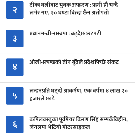
टीकाथलीबाट युवक अपहरण : प्रहरी हौं भन्दै
२
लगेर गए, २० घण्टा बित्दा छैन अत्तोपत्तो
प्रधानमन्त्री-रास्वपा : बढ्दैछ छटपटी
३
ओली-प्रचण्डको तीन बुँदेले प्रदेशपिच्छे संकट
४
लन्डनप्रति घट्दो आकर्षण, एक वर्षमा ४ लाख २०
५
हजारले छाडे
कपिलवस्तुका पूर्वमेयर किरण सिंह सम्पर्कविहीन,
६
जंगलमा भेटियो मोटरसाइकल