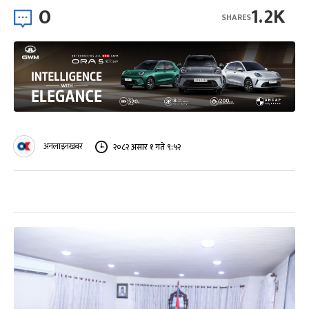
0
1.2K
SHARES
अनलाइनखबर
२०८२ असार १ गते ९:५२