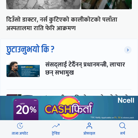
दिउँसो डाक्टर, नर्स कुटिएको कालीकोटको पलाँता
अस्पतालमा राति फेरि आक्रमण
छुटाउनुभयो कि ?
संसद्लाई टेर्दैनन् प्रधानमन्त्री, लाचार
छन् सभामुख
‘अस्थायी प्रकृतिको अध्यादेशले ऐनको
व्यवस्था विस्थापित गर्न सक्दैन’
सरकार-प्रसाईं लुकामारी : छिनमै
ताजा अपडेट
ट्रेन्डिङ
प्रोफाइल
सर्च