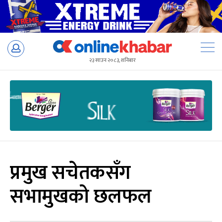
Skip
to
२३ साउन २०८३, शनिबार
content
प्रमुख सचेतकसँग
सभामुखको छलफल