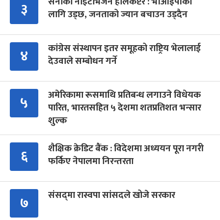
सेनाको नाइटभिजन हेलिकप्टर : भीआईपीका
३
लागि उड्छ, जनताको ज्यान बचाउन उड्दैन
कांग्रेस संस्थापन इतर समूहको राष्ट्रिय भेलालाई
४
देउवाले सम्बोधन गर्ने
अमेरिकामा रूसमाथि प्रतिबन्ध लगाउने विधेयक
५
पारित, भारतसहित ५ देशमा शतप्रतिशत भन्सार
शुल्क
शैक्षिक क्रेडिट बैंक : विदेशमा अध्ययन पूरा नगरी
६
फर्किए नेपालमा निरन्तरता
संसद्‍मा रास्वपा सांसदले खोजे सरकार
७