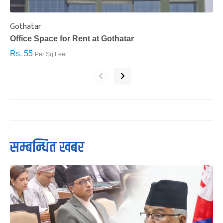
Gothatar
S
Office Space for Rent at Gothatar
H
Rs. 55
R
Per Sq.Feet
‹
›
सम्बन्धित खबर