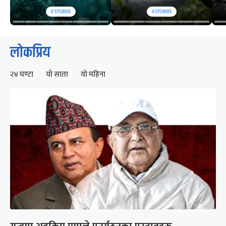
8
STORIES
6
STORIES
लोकप्रिय
२४ घण्टा
यो साता
यो महिना