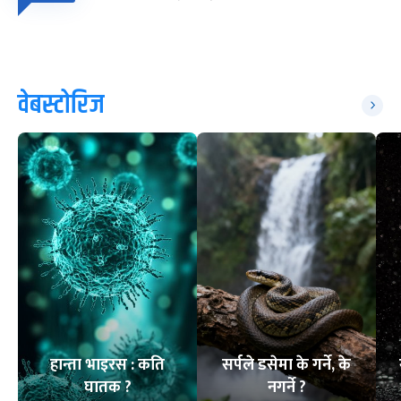
वेबस्टोरिज
हान्ता भाइरस : कति
सर्पले डसेमा के गर्ने, के
घातक ?
नगर्ने ?