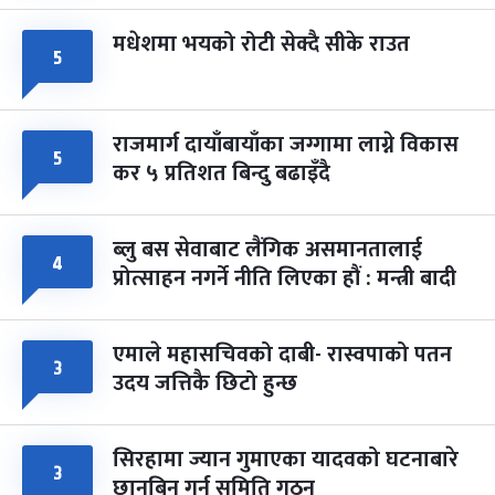
मधेशमा भयको रोटी सेक्दै सीके राउत
५
राजमार्ग दायाँबायाँका जग्गामा लाग्ने विकास
५
कर ५ प्रतिशत बिन्दु बढाइँदै
ब्लु बस सेवाबाट लैंगिक असमानतालाई
४
प्रोत्साहन नगर्ने नीति लिएका हौं : मन्त्री बादी
एमाले महासचिवको दाबी- रास्वपाको पतन
३
उदय जत्तिकै छिटो हुन्छ
सिरहामा ज्यान गुमाएका यादवको घटनाबारे
३
छानबिन गर्न समिति गठन