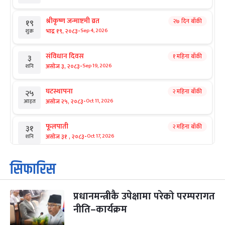
श्रीकृष्ण जन्माष्टमी व्रत
२७ दिन बाँकी
१९
-
भाद्र १९, २०८३
Sep 4, 2026
शुक्र
संविधान दिवस
१ महिना बाँकी
३
-
असोज ३, २०८३
Sep 19, 2026
शनि
घटस्थापना
२ महिना बाँकी
२५
-
असोज २५, २०८३
Oct 11, 2026
आइत
फूलपाती
२ महिना बाँकी
३१
-
असोज ३१ , २०८३
Oct 17, 2026
शनि
कार्तिक सङ्क्रान्ति
२ महिना बाँकी
१
सिफारिस
-
कार्तिक १, २०८३
Oct 18, 2026
आइत
प्रधानमन्त्रीकै उपेक्षामा परेको परम्परागत
महानवमी
२ महिना बाँकी
३
-
नीति–कार्यक्रम
कार्तिक ३, २०८३
Oct 20, 2026
मंगल