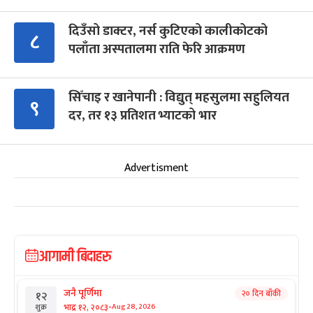
दिउँसो डाक्टर, नर्स कुटिएको कालीकोटको
८
पलाँता अस्पतालमा राति फेरि आक्रमण
सिँचाइ र खानेपानी : विद्युत् महसुलमा सहुलियत
९
दर, तर १३ प्रतिशत भ्याटको भार
Advertisment
आगामी बिदाहरु
जनै पूर्णिमा
२० दिन बाँकी
१२
-
भाद्र १२, २०८३
Aug 28, 2026
शुक्र