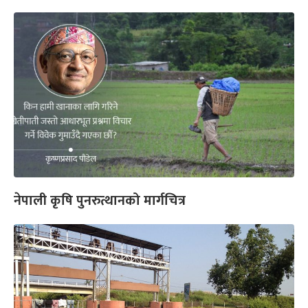
नेपाली कृषि पुनरुत्थानको मार्गचित्र