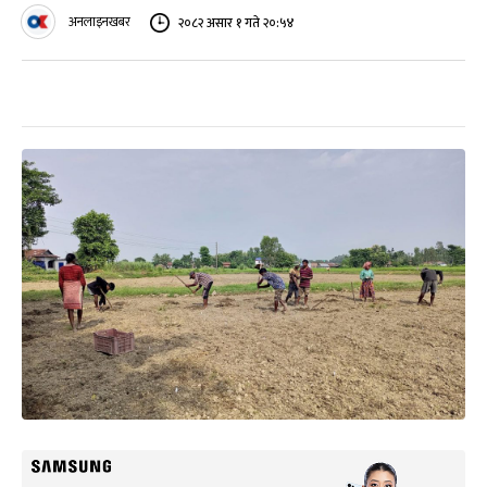
अनलाइनखबर
२०८२ असार १ गते २०:५४