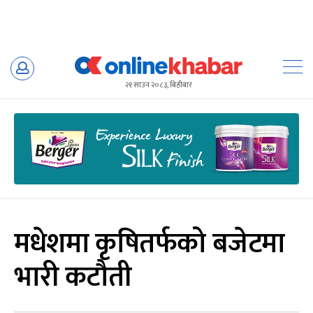
Skip
to
२१ साउन २०८३, बिहीबार
content
मधेशमा कृषितर्फको बजेटमा
भारी कटौती