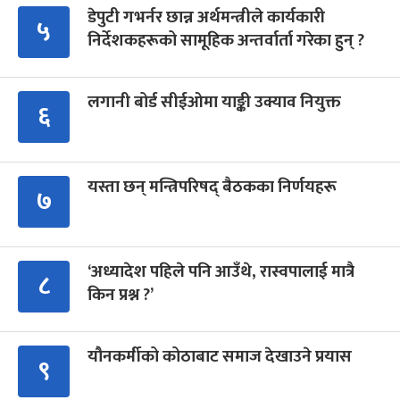
डेपुटी गभर्नर छान्न अर्थमन्त्रीले कार्यकारी
५
निर्देशकहरूको सामूहिक अन्तर्वार्ता गरेका हुन् ?
लगानी बोर्ड सीईओमा याङ्की उक्याव नियुक्त
६
यस्ता छन् मन्त्रिपरिषद् बैठकका निर्णयहरू
७
‘अध्यादेश पहिले पनि आउँथे, रास्वपालाई मात्रै
८
किन प्रश्न ?’
यौनकर्मीको कोठाबाट समाज देखाउने प्रयास
९