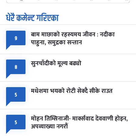
धेरै कमेन्ट गरिएका
पूर्णिमा व्रत
७ महिना बाँकी
७
-
चैत्र ७, २०८३
Mar 21, 2027
आइत
बाम माछाको रहस्यमय जीवन : नदीका
फागुपूर्णिमा
७ महिना बाँकी
८
९
पाहुना, समुद्रका सन्तान
-
चैत्र ८, २०८३
Mar 22, 2027
सोम
सुनचाँदीको मूल्य बढ्यो
८
मधेशमा भयको रोटी सेक्दै सीके राउत
५
मोहन तिम्सिनाजी- मार्क्सवाद देववाणी होइन,
५
अपव्याख्या नगरौं