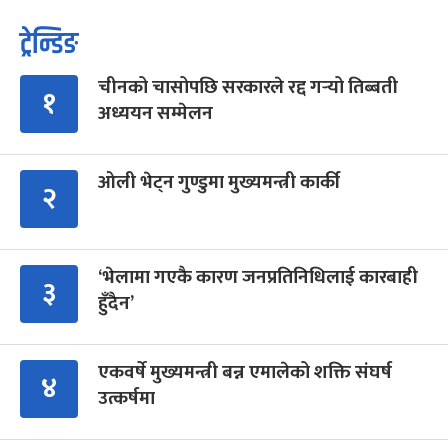
ट्रेन्डिङ
चीनको चासोपछि सरकारले रद्द गर्‍यो तिब्बती
१
अध्ययन सम्मेलन
ओली भेट्न गुण्डुमा मुख्यमन्त्री कार्की
२
‘भेलामा गएकै कारण जनप्रतिनिधिलाई कारबाही
३
हुँदैन’
एकवर्षे मुख्यमन्त्री बन्न एमालेको शक्ति संघर्ष
४
उत्कर्षमा