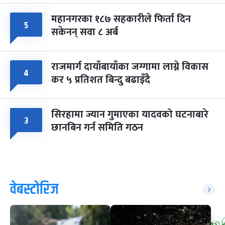
महानगरका १८७ सहकारीले फिर्ता दिन
५
सकेनन् सवा ८ अर्ब
राजमार्ग दायाँबायाँका जग्गामा लाग्ने विकास
४
कर ५ प्रतिशत बिन्दु बढाइँदै
सिरहामा ज्यान गुमाएका यादवको घटनाबारे
३
छानबिन गर्न समिति गठन
वेबस्टोरिज