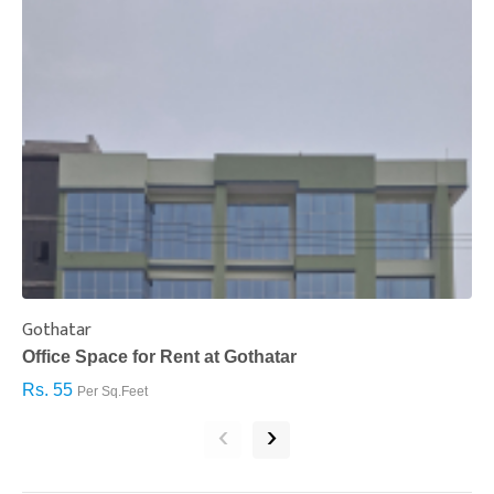
Gothatar
S
Office Space for Rent at Gothatar
H
Rs. 55
R
Per Sq.Feet
‹
›