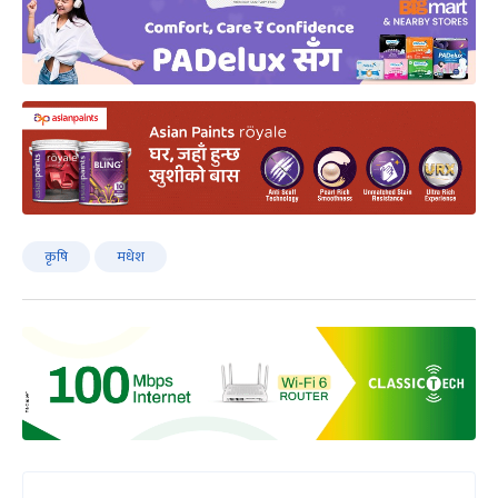
कृषि
मधेश