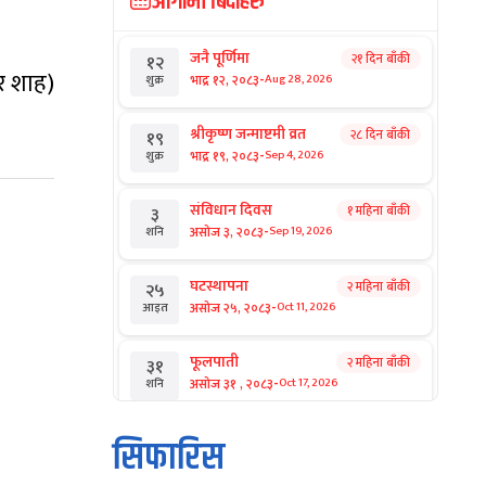
आगामी बिदाहरु
जनै पूर्णिमा
२१ दिन बाँकी
१२
र शाह)
-
भाद्र १२, २०८३
Aug 28, 2026
शुक्र
श्रीकृष्ण जन्माष्टमी व्रत
२८ दिन बाँकी
१९
-
भाद्र १९, २०८३
Sep 4, 2026
शुक्र
संविधान दिवस
१ महिना बाँकी
३
-
असोज ३, २०८३
Sep 19, 2026
शनि
घटस्थापना
२ महिना बाँकी
२५
-
असोज २५, २०८३
Oct 11, 2026
आइत
फूलपाती
२ महिना बाँकी
३१
-
असोज ३१ , २०८३
Oct 17, 2026
शनि
कार्तिक सङ्क्रान्ति
२ महिना बाँकी
१
सिफारिस
-
कार्तिक १, २०८३
Oct 18, 2026
आइत