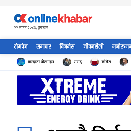
Skip
to
content
२२ साउन २०८३, शुक्रबार
होमपेज
समाचार
बिजनेस
जीवनशैली
मनोरञ्ज
करदाता प्रोत्साहन
संसद्
काँग्रेस