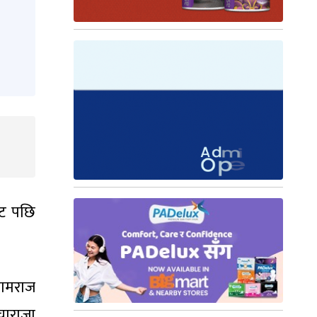
ाट पछि
यामराज
चाराजा