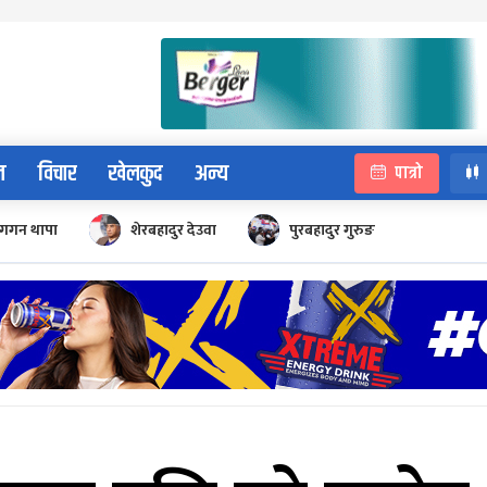
न
विचार
खेलकुद
अन्य
पात्रो
गगन थापा
शेरबहादुर देउवा
पुरबहादुर गुरुङ