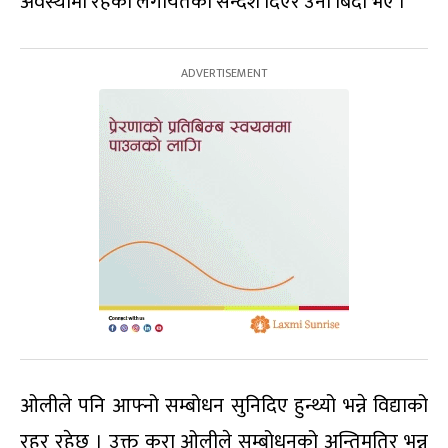
अवस्थामा रहेको लगायतका सन्देश दिएर उनी बिदा भए ।
ओलीले पनि आफ्नो सम्बोधन सुनिदिए हुन्थ्यो भन्ने विद्याको
रहर रहेछ । उक्त कुरा ओलीले सम्बोधनको अन्तिमतिर भन्न