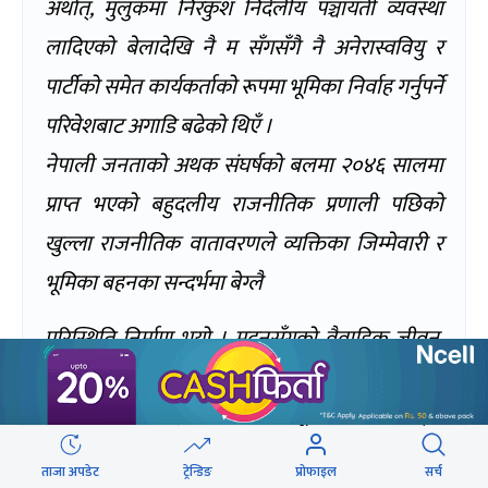
अर्थात्, मुलुकमा निरंकुश निर्दलीय पञ्चायती व्यवस्था
लादिएको बेलादेखि नै म सँगसँगै नै अनेरास्ववियु र
पार्टीको समेत कार्यकर्ताको रूपमा भूमिका निर्वाह गर्नुपर्ने
परिवेशबाट अगाडि बढेको थिएँ ।
नेपाली जनताको अथक संघर्षको बलमा २०४६ सालमा
प्राप्त भएको बहुदलीय राजनीतिक प्रणाली पछिको
खुल्ला राजनीतिक वातावरणले व्यक्तिका जिम्मेवारी र
भूमिका बहनका सन्दर्भमा बेग्लै
परिस्थिति निर्माण भयो । मदनसँगको वैवाहिक जीवन,
त्यस पछि उहाँसँगको सहयात्रा र नयाँ राजनीतिक
परिवेशले मेरो दायित्व बेग्लै ढङ्गले अगाडि बढ्न
खोजिरहेको थियो ।
ताजा अपडेट
ट्रेन्डिङ
प्रोफाइल
सर्च