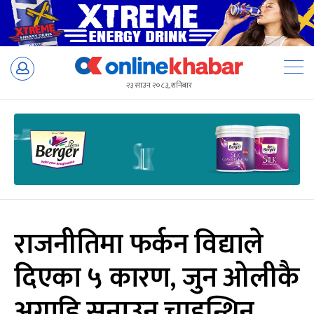
Skip
to
२३ साउन २०८३, शनिबार
content
राजनीतिमा फर्कन विद्याले
दिएका ५ कारण, जुन ओलीकै
अगाडि सुनाउन चाहन्थिन्