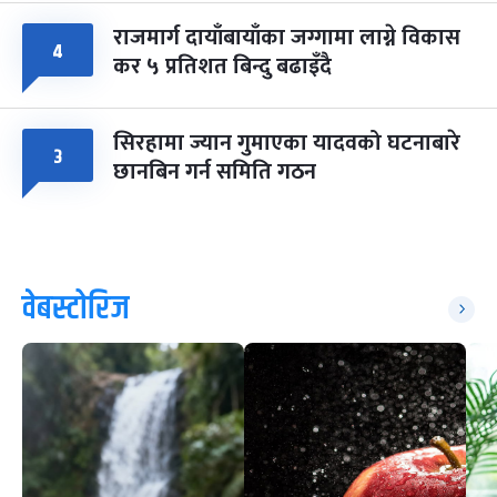
राजमार्ग दायाँबायाँका जग्गामा लाग्ने विकास
४
कर ५ प्रतिशत बिन्दु बढाइँदै
सिरहामा ज्यान गुमाएका यादवको घटनाबारे
३
छानबिन गर्न समिति गठन
वेबस्टोरिज