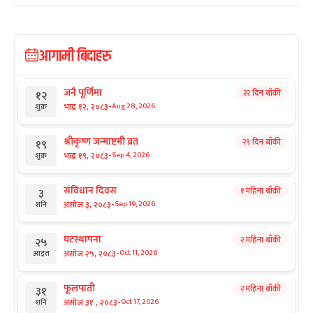
आगामी बिदाहरु
जनै पूर्णिमा
२२ दिन बाँकी
१२
-
भाद्र १२, २०८३
Aug 28, 2026
शुक्र
श्रीकृष्ण जन्माष्टमी व्रत
२९ दिन बाँकी
१९
-
भाद्र १९, २०८३
Sep 4, 2026
शुक्र
संविधान दिवस
१ महिना बाँकी
३
-
असोज ३, २०८३
Sep 19, 2026
शनि
घटस्थापना
२ महिना बाँकी
२५
-
असोज २५, २०८३
Oct 11, 2026
आइत
फूलपाती
२ महिना बाँकी
३१
-
असोज ३१ , २०८३
Oct 17, 2026
शनि