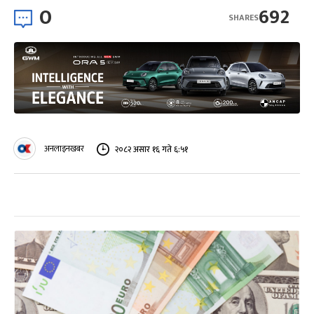
0
692
SHARES
अनलाइनखबर
२०८२ असार १६ गते ६:५१