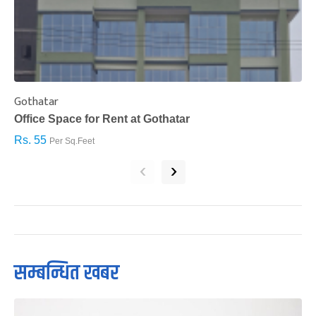
Gothatar
S
Office Space for Rent at Gothatar
H
Rs. 55
R
Per Sq.Feet
‹
›
सम्बन्धित खबर