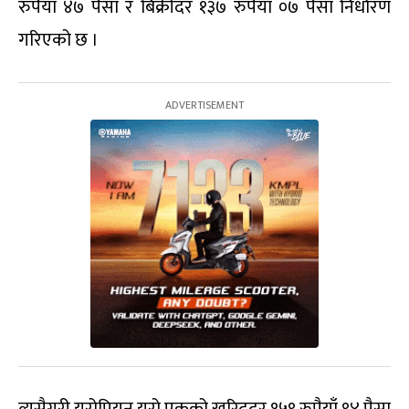
रुपैयाँ ४७ पैसा र बिक्रीदर १३७ रुपैयाँ ०७ पैसा निर्धारण
गरिएको छ ।