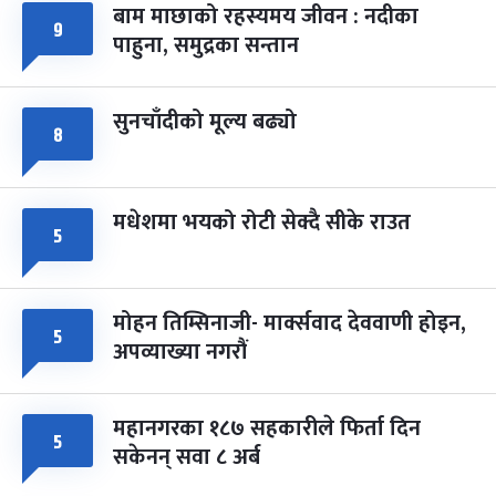
बाम माछाको रहस्यमय जीवन : नदीका
फागुपूर्णिमा
७ महिना बाँकी
८
९
पाहुना, समुद्रका सन्तान
-
चैत्र ८, २०८३
Mar 22, 2027
सोम
सुनचाँदीको मूल्य बढ्यो
८
मधेशमा भयको रोटी सेक्दै सीके राउत
५
मोहन तिम्सिनाजी- मार्क्सवाद देववाणी होइन,
५
अपव्याख्या नगरौं
महानगरका १८७ सहकारीले फिर्ता दिन
५
सकेनन् सवा ८ अर्ब