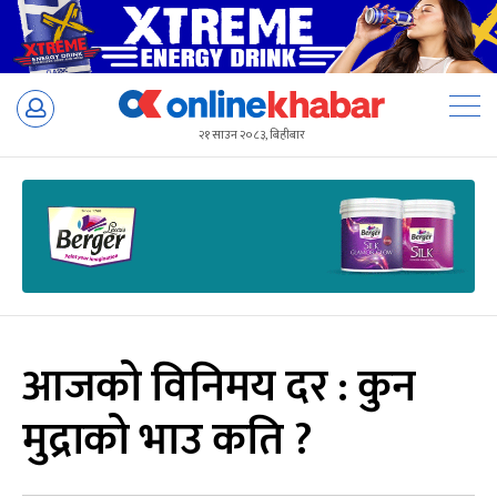
Skip
to
२१ साउन २०८३, बिहीबार
content
आजको विनिमय दर : कुन
मुद्राको भाउ कति ?