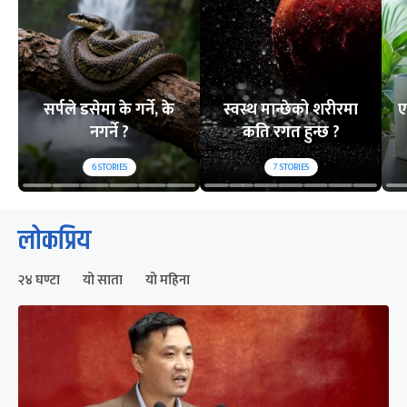
सर्पले डसेमा के गर्ने, के
स्वस्थ मान्छेको शरीरमा
ए
नगर्ने ?
कति रगत हुन्छ ?
6
STORIES
7
STORIES
लोकप्रिय
२४ घण्टा
यो साता
यो महिना