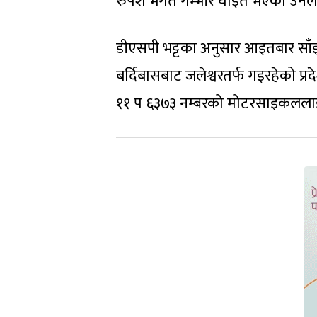
रुपेश भगत गम्भीर घाइते भएको उनले
डीएसपी भट्टका अनुसार आइतबार साँ
बर्दिबासबाट जलेश्वरतर्फ गइरहेको प
११ प ६३७३ नम्बरको मोटरसाइकललाई ट