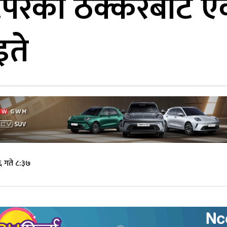
टिपरको ठक्करबाट एक
इते
 गते ८:३७