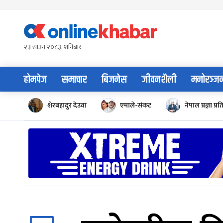
Skip
to
content
२३ साउन २०८३, शनिबार
होमपेज
समाचार
बिजनेस
जीवनशैली
मनोरञ्ज
शेरबहादुर देउवा
एमाले-संकट
नेपाल प्रज्ञा प्रत