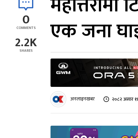
महोत्तरीमा 
0
एक जना घा
COMMENTS
2.2K
SHARES
अनलाइनखबर
२०८२ असार १६