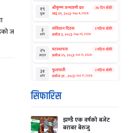
श्रीकृष्ण जन्माष्टमी व्रत
२७ दिन बाँकी
१९
-
भाद्र १९, २०८३
Sep 4, 2026
शुक्र
मा
संविधान दिवस
१ महिना बाँकी
३
हेको ज
-
असोज ३, २०८३
Sep 19, 2026
शनि
घटस्थापना
२ महिना बाँकी
२५
-
असोज २५, २०८३
Oct 11, 2026
आइत
फूलपाती
२ महिना बाँकी
३१
-
असोज ३१ , २०८३
Oct 17, 2026
शनि
कार्तिक सङ्क्रान्ति
२ महिना बाँकी
१
सिफारिस
-
कार्तिक १, २०८३
Oct 18, 2026
आइत
महानवमी
२ महिना बाँकी
३
-
कार्तिक ३, २०८३
Oct 20, 2026
मंगल
झण्डै एक वर्षको बजेट
बराबर बेरुजु
विजयादशमी
२ महिना बाँकी