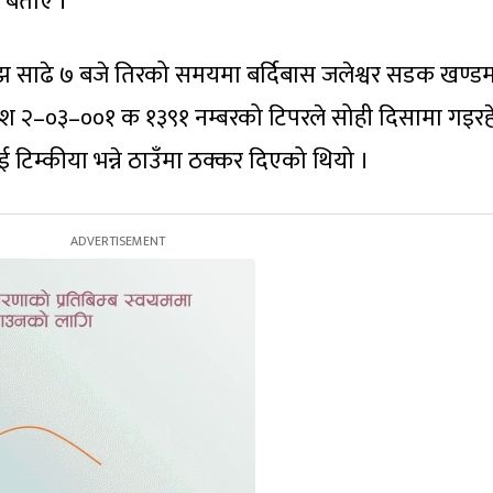
 बताए ।
झ साढे ७ बजे तिरको समयमा बर्दिबास जलेश्वर सडक खण्ड
्रदेश २–०३–००१ क १३९१ नम्बरको टिपरले सोही दिसामा गइर
िम्कीया भन्ने ठाउँमा ठक्कर दिएको थियो ।