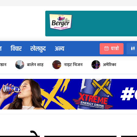
न
विचार
खेलकुद
अन्य
पात्रो
िष्ठान
बालेन शाह
नाइट भिजन
अमेरिका