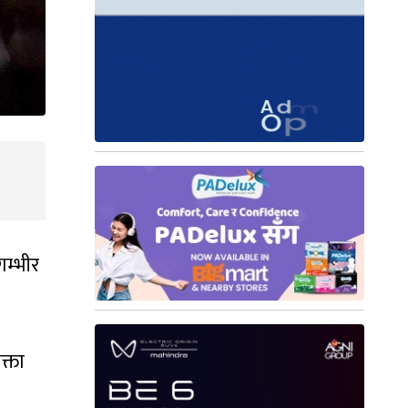
म्भीर
क्ता