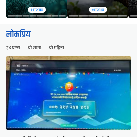
8
STORIES
6
STORIES
लोकप्रिय
२४ घण्टा
यो साता
यो महिना