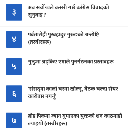
अब सर्वोच्चले कसरी गर्छ कांग्रेस विवादको
३
सुनुवाइ ?
पर्वतारोही पुरबहादुर गुरुङको अन्त्येष्टि
४
(तस्वीरहरू)
गुन्डुमा अड्किए एमाले पुनर्गठनका प्रस्तावहरू
५
‘संसद्‍मा कालो चस्मा खोल्नू, बैठक चल्दा सेयर
६
कारोबार नगर्नू’
ब्रोड पिकमा ज्यान गुमाएका युक्तको शव काठमाडौं
७
ल्याइयो (तस्वीरहरू)