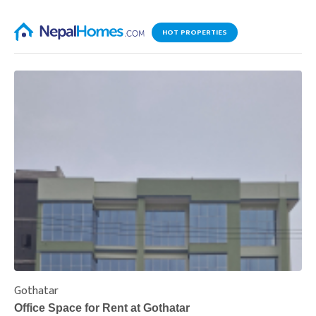
HOT PROPERTIES
Gothatar
S
Office Space for Rent at Gothatar
H