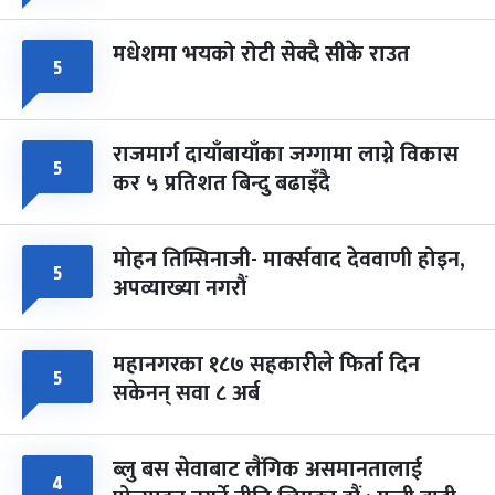
मधेशमा भयको रोटी सेक्दै सीके राउत
५
राजमार्ग दायाँबायाँका जग्गामा लाग्ने विकास
५
कर ५ प्रतिशत बिन्दु बढाइँदै
मोहन तिम्सिनाजी- मार्क्सवाद देववाणी होइन,
५
अपव्याख्या नगरौं
महानगरका १८७ सहकारीले फिर्ता दिन
५
सकेनन् सवा ८ अर्ब
ब्लु बस सेवाबाट लैंगिक असमानतालाई
४