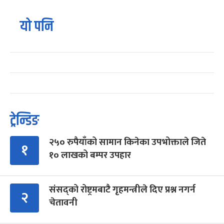
यो पनि
ट्रेन्डिङ
२५० रुपैयाँको सामान किनेका उपभोक्ताले जिते
१
१० लाखको बम्पर उपहार
संसद्को रोष्ट्रमबाटै गृहमन्त्रीले दिए प्रश्न नगर्न
२
चेतावनी