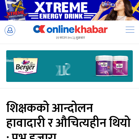
Skip
to
२२ साउन २०८३, शुक्रबार
content
शिक्षकको आन्दोलन
हावादारी र औचित्यहीन थियो
: प्रभु हजारा