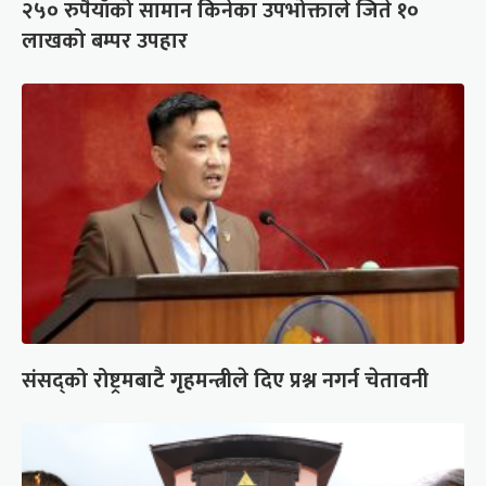
२५० रुपैयाँको सामान किनेका उपभोक्ताले जिते १०
लाखको बम्पर उपहार
संसद्को रोष्ट्रमबाटै गृहमन्त्रीले दिए प्रश्न नगर्न चेतावनी