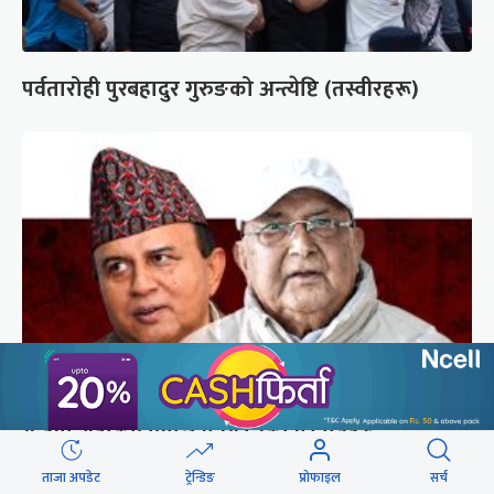
पर्वतारोही पुरबहादुर गुरुङको अन्त्येष्टि (तस्वीरहरू)
गुन्डुमा अड्किए एमाले पुनर्गठनका प्रस्तावहरू
ताजा अपडेट
ट्रेन्डिङ
प्रोफाइल
सर्च