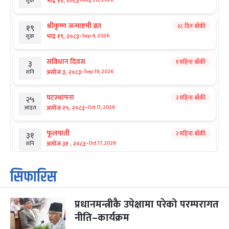
-
भाद्र १२, २०८३
Aug 28, 2026
शुक्र
श्रीकृष्ण जन्माष्टमी व्रत
२८ दिन बाँकी
१९
-
भाद्र १९, २०८३
Sep 4, 2026
शुक्र
संविधान दिवस
१ महिना बाँकी
३
-
असोज ३, २०८३
Sep 19, 2026
शनि
घटस्थापना
२ महिना बाँकी
२५
-
असोज २५, २०८३
Oct 11, 2026
आइत
फूलपाती
२ महिना बाँकी
३१
-
असोज ३१ , २०८३
Oct 17, 2026
शनि
कार्तिक सङ्क्रान्ति
२ महिना बाँकी
१
सिफारिस
-
कार्तिक १, २०८३
Oct 18, 2026
आइत
प्रधानमन्त्रीकै उपेक्षामा परेको परम्परागत
महानवमी
२ महिना बाँकी
३
-
नीति–कार्यक्रम
कार्तिक ३, २०८३
Oct 20, 2026
मंगल