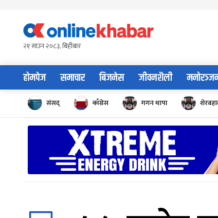
Skip
to
content
२१ साउन २०८३, बिहीबार
होमपेज
समाचार
बिजनेस
जीवनशैली
मनोरञ्ज
संसद्
काँग्रेस
गगन थापा
शेरबहाद