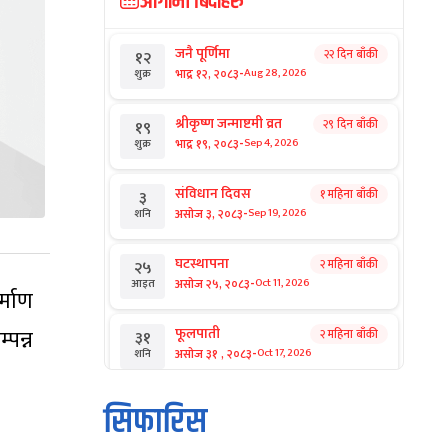
आगामी बिदाहरु
जनै पूर्णिमा
२२ दिन बाँकी
१२
-
भाद्र १२, २०८३
Aug 28, 2026
शुक्र
श्रीकृष्ण जन्माष्टमी व्रत
२९ दिन बाँकी
१९
-
भाद्र १९, २०८३
Sep 4, 2026
शुक्र
संविधान दिवस
१ महिना बाँकी
३
-
असोज ३, २०८३
Sep 19, 2026
शनि
घटस्थापना
२ महिना बाँकी
२५
-
असोज २५, २०८३
Oct 11, 2026
आइत
्माण
्पन्न
फूलपाती
२ महिना बाँकी
३१
-
असोज ३१ , २०८३
Oct 17, 2026
शनि
कार्तिक सङ्क्रान्ति
२ महिना बाँकी
१
सिफारिस
-
कार्तिक १, २०८३
Oct 18, 2026
आइत