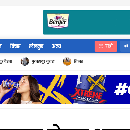
न
विचार
खेलकुद
अन्य
पात्रो
ुर देउवा
पुरबहादुर गुरुङ
तिब्बत