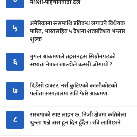
मधेशी-पहिचानवादी दल
अमेरिकामा रूसमाथि प्रतिबन्ध लगाउने विधेयक
५
पारित, भारतसहित ५ देशमा शतप्रतिशत भन्सार
शुल्क
मुगल आक्रमणले तहसनहस सिम्रौनगढको
६
सभ्यता नेपाल खाल्डोले कसरी जोगायो ?
दिउँसो डाक्टर, नर्स कुटिएको कालीकोटको
७
पलाँता अस्पतालमा राति फेरि आक्रमण
रास्वपाको स्पष्ट लाइन छ, निजी क्षेत्रमा कतिबेला
८
थुन्ला भन्ने त्रास हुन दिन हुँदैन : रवि लामिछाने