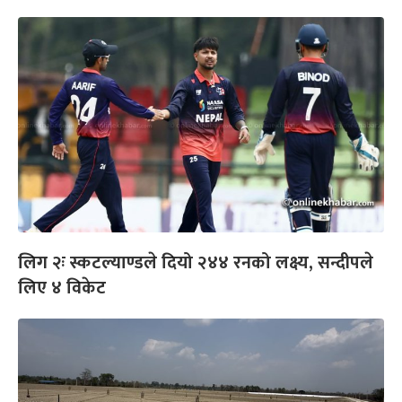
लिग २ः स्कटल्याण्डले दियो २४४ रनको लक्ष्य, सन्दीपले
लिए ४ विकेट