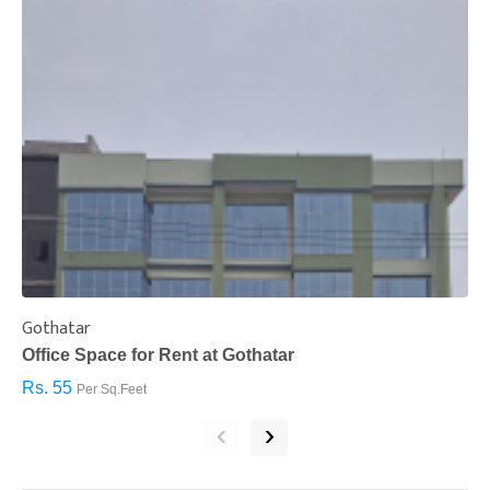
Gothatar
S
Office Space for Rent at Gothatar
H
Rs. 55
R
Per Sq.Feet
‹
›