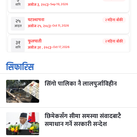
-
असोज ३, २०८३
Sep 19, 2026
शनि
घटस्थापना
२ महिना बाँकी
२५
-
असोज २५, २०८३
Oct 11, 2026
आइत
फूलपाती
२ महिना बाँकी
३१
-
असोज ३१ , २०८३
Oct 17, 2026
शनि
कार्तिक सङ्क्रान्ति
२ महिना बाँकी
१
सिफारिस
-
कार्तिक १, २०८३
Oct 18, 2026
आइत
सिंगो पालिका नै लालपुर्जाविहीन
महानवमी
२ महिना बाँकी
३
-
कार्तिक ३, २०८३
Oct 20, 2026
मंगल
विजयादशमी
२ महिना बाँकी
४
-
कार्तिक ४, २०८३
Oct 21, 2026
बुध
छिमेकसँग सीमा समस्या संवादबाटै
समाधान गर्ने सरकारी सन्देश
पापा‌ङ्कुशा एकादशी व्रत
२ महिना बाँकी
५
-
कार्तिक ५, २०८३
Oct 22, 2026
बिहि