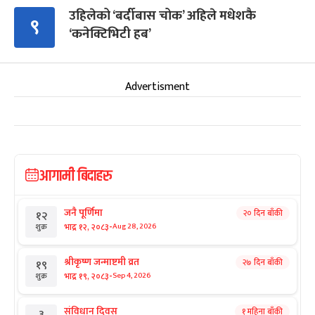
उहिलेको ‘बर्दीबास चोक’ अहिले मधेशकै
९
‘कनेक्टिभिटी हब’
Advertisment
आगामी बिदाहरु
जनै पूर्णिमा
२० दिन बाँकी
१२
-
भाद्र १२, २०८३
Aug 28, 2026
शुक्र
श्रीकृष्ण जन्माष्टमी व्रत
२७ दिन बाँकी
१९
-
भाद्र १९, २०८३
Sep 4, 2026
शुक्र
संविधान दिवस
१ महिना बाँकी
३