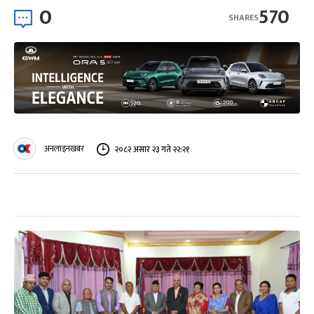
0
570
SHARES
अनलाइनखबर
२०८२ असार २३ गते २२:२१