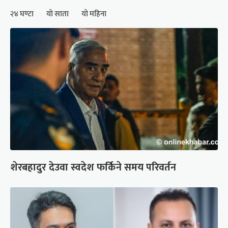
२४ घण्टा
यो साता
यो महिना
शेरबहादुर देउवा स्वदेश फर्किने समय परिवर्तन