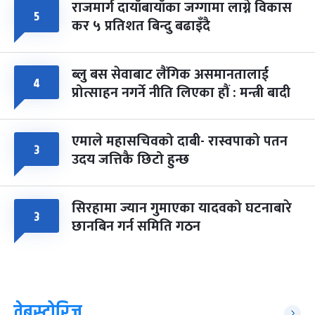
राजमार्ग दायाँबायाँका जग्गामा लाग्ने विकास
५
कर ५ प्रतिशत बिन्दु बढाइँदै
ब्लु बस सेवाबाट लैंगिक असमानतालाई
४
प्रोत्साहन नगर्ने नीति लिएका हौं : मन्त्री बादी
एमाले महासचिवको दाबी- रास्वपाको पतन
३
उदय जत्तिकै छिटो हुन्छ
सिरहामा ज्यान गुमाएका यादवको घटनाबारे
३
छानबिन गर्न समिति गठन
वेबस्टोरिज