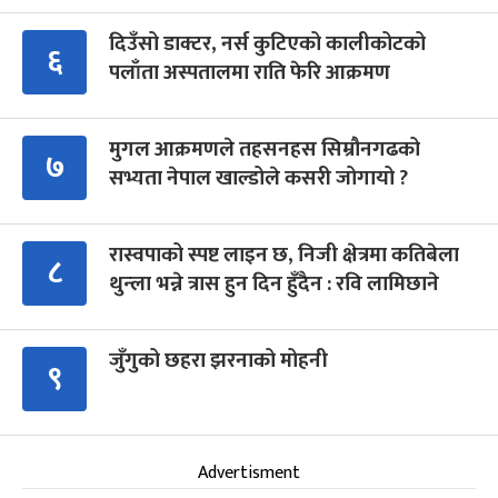
दिउँसो डाक्टर, नर्स कुटिएको कालीकोटको
६
पलाँता अस्पतालमा राति फेरि आक्रमण
मुगल आक्रमणले तहसनहस सिम्रौनगढको
७
सभ्यता नेपाल खाल्डोले कसरी जोगायो ?
रास्वपाको स्पष्ट लाइन छ, निजी क्षेत्रमा कतिबेला
८
थुन्ला भन्ने त्रास हुन दिन हुँदैन : रवि लामिछाने
जुँगुको छहरा झरनाको मोहनी
९
Advertisment