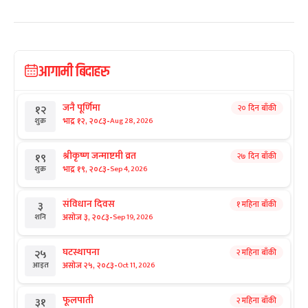
आगामी बिदाहरु
जनै पूर्णिमा
२० दिन बाँकी
१२
-
भाद्र १२, २०८३
Aug 28, 2026
शुक्र
श्रीकृष्ण जन्माष्टमी व्रत
२७ दिन बाँकी
१९
-
भाद्र १९, २०८३
Sep 4, 2026
शुक्र
संविधान दिवस
१ महिना बाँकी
३
-
असोज ३, २०८३
Sep 19, 2026
शनि
घटस्थापना
२ महिना बाँकी
२५
-
असोज २५, २०८३
Oct 11, 2026
आइत
फूलपाती
२ महिना बाँकी
३१