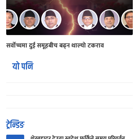
सर्वोच्चमा दुई समूहबीच बढ्न थाल्यो टकराव
यो पनि
ट्रेन्डिङ
शेरबहादुर देउवा स्वदेश फर्किने समय परिवर्तन