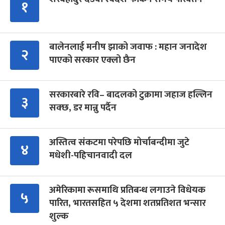
१
बालेनलाई मनीष झाको जवाफ : महान जनादेश
२
पाएको सरकार एक्लो छैन
सरकारबारे रवि– बादलको टुक्रामा जहाज हल्लिन
३
सक्छ, डर मान्नु पर्दैन
अस्तित्व संकटमा परेपछि मोर्चाबन्दीमा जुटे
४
मधेशी-पहिचानवादी दल
अमेरिकामा रूसमाथि प्रतिबन्ध लगाउने विधेयक
५
पारित, भारतसहित ५ देशमा शतप्रतिशत भन्सार
शुल्क