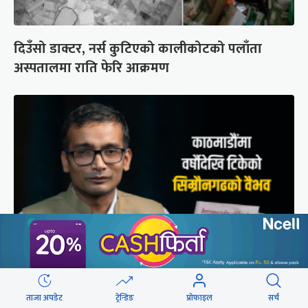
दिउँसो डाक्टर, नर्स कुटिएको कालीकोटको पलाँता
अस्पतालमा राति फेरि आक्रमण
मुगल आक्रमणले तहसनहस सिम्रौनगढको सभ्यता नेपाल
खाल्डोले कसरी जोगायो ?
ताजा अपडेट
ट्रेन्डिङ
प्रोफाइल
सर्च