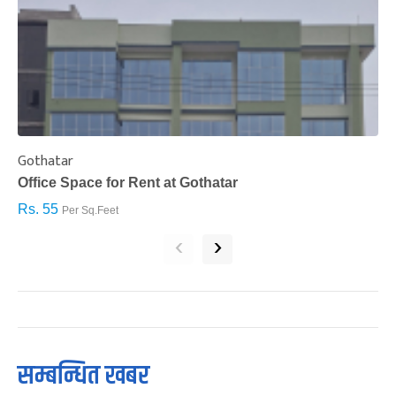
Gothatar
S
Office Space for Rent at Gothatar
H
Rs. 55
R
Per Sq.Feet
‹
›
सम्बन्धित खबर