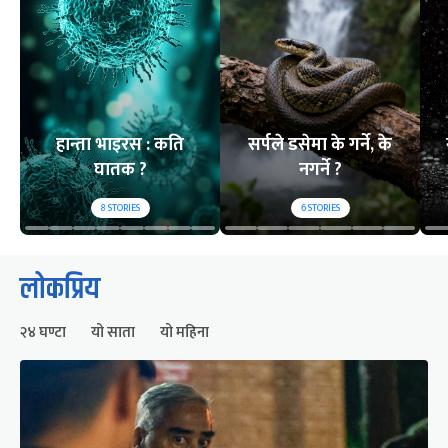
हान्ता भाइरस : कति
सर्पले डसेमा के गर्ने, के
घातक ?
नगर्ने ?
8
STORIES
6
STORIES
लोकप्रिय
२४ घण्टा
यो साता
यो महिना