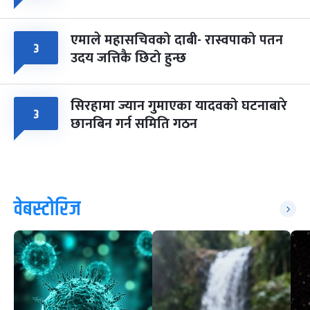
एमाले महासचिवको दाबी- रास्वपाको पतन
३
उदय जत्तिकै छिटो हुन्छ
सिरहामा ज्यान गुमाएका यादवको घटनाबारे
३
छानबिन गर्न समिति गठन
वेबस्टोरिज