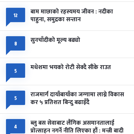
बाम माछाको रहस्यमय जीवन : नदीका
फागुपूर्णिमा
७ महिना बाँकी
८
१२
पाहुना, समुद्रका सन्तान
-
चैत्र ८, २०८३
Mar 22, 2027
सोम
सुनचाँदीको मूल्य बढ्यो
८
मधेशमा भयको रोटी सेक्दै सीके राउत
५
राजमार्ग दायाँबायाँका जग्गामा लाग्ने विकास
५
कर ५ प्रतिशत बिन्दु बढाइँदै
ब्लु बस सेवाबाट लैंगिक असमानतालाई
४
प्रोत्साहन नगर्ने नीति लिएका हौं : मन्त्री बादी