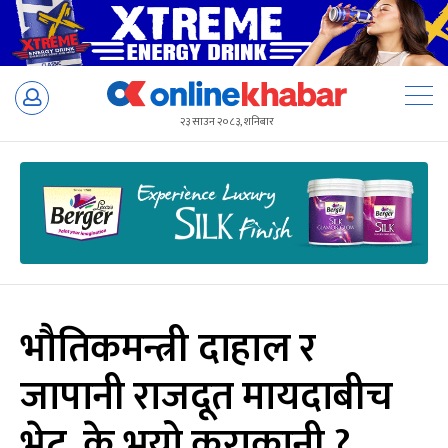
Skip
to
२३ साउन २०८३, शनिबार
content
भौतिकमन्त्री दाहाल र
जापानी राजदूत मायदाबीच
भेट, के भयो कुराकानी ?