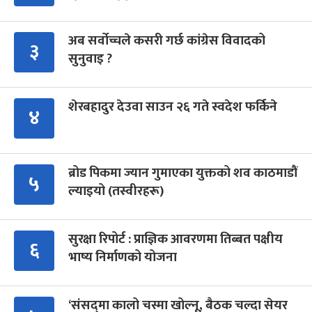
अब सर्वोच्चले कसरी गर्छ कांग्रेस विवादको
३
सुनुवाइ ?
शेरबहादुर देउवा साउन २६ गते स्वदेश फर्किने
४
ब्रोड पिकमा ज्यान गुमाएका युक्तको शव काठमाडौं
५
ल्याइयो (तस्वीरहरू)
सुरक्षा रिपोर्ट : प्राज्ञिक आवरणमा तिब्बत पक्षीय
६
भाष्य निर्माणको योजना
‘संसद्‍मा कालो चस्मा खोल्नू, बैठक चल्दा सेयर