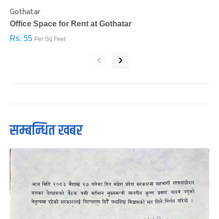
Gothatar
S
Office Space for Rent at Gothatar
H
Rs. 55
R
Per Sq.Feet
‹
›
सम्बन्धित खबर