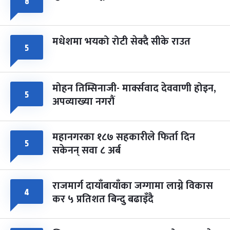
८
मधेशमा भयको रोटी सेक्दै सीके राउत
५
मोहन तिम्सिनाजी- मार्क्सवाद देववाणी होइन,
५
अपव्याख्या नगरौं
महानगरका १८७ सहकारीले फिर्ता दिन
५
सकेनन् सवा ८ अर्ब
राजमार्ग दायाँबायाँका जग्गामा लाग्ने विकास
४
कर ५ प्रतिशत बिन्दु बढाइँदै