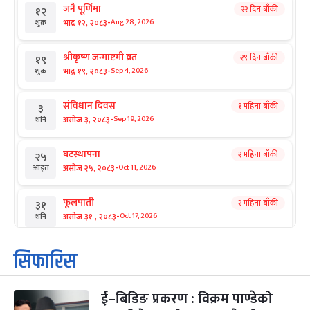
जनै पूर्णिमा
२२ दिन बाँकी
१२
-
भाद्र १२, २०८३
Aug 28, 2026
शुक्र
श्रीकृष्ण जन्माष्टमी व्रत
२९ दिन बाँकी
१९
-
भाद्र १९, २०८३
Sep 4, 2026
शुक्र
संविधान दिवस
१ महिना बाँकी
३
-
असोज ३, २०८३
Sep 19, 2026
शनि
घटस्थापना
२ महिना बाँकी
२५
-
असोज २५, २०८३
Oct 11, 2026
आइत
फूलपाती
२ महिना बाँकी
३१
-
असोज ३१ , २०८३
Oct 17, 2026
शनि
कार्तिक सङ्क्रान्ति
२ महिना बाँकी
१
सिफारिस
-
कार्तिक १, २०८३
Oct 18, 2026
आइत
ई–बिडिङ प्रकरण : विक्रम पाण्डेको
महानवमी
२ महिना बाँकी
३