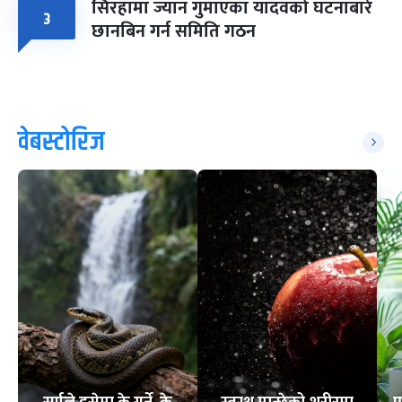
सिरहामा ज्यान गुमाएका यादवको घटनाबारे
३
छानबिन गर्न समिति गठन
वेबस्टोरिज