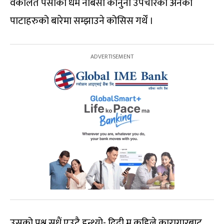
वकालत पेसाको धर्म नबिर्सी कानुनी उपचारका अनेकौं
पाटाहरुको बारेमा सम्झाउने कोसिस गर्थें ।
उसको प्रश्न सधैं एउटै हुन्थ्यो- दिदी म कहिले कारागारबाट