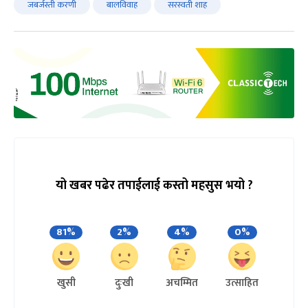
जबर्जस्ती करणी
बालविवाह
सरस्वती शाह
यो खबर पढेर तपाईलाई कस्तो महसुस भयो ?
81%
2%
4%
0%
खुसी
दुःखी
अचम्मित
उत्साहित