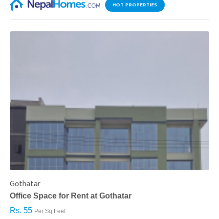
HOT PROPERTIES
Gothatar
S
Office Space for Rent at Gothatar
H
Rs. 55
R
Per Sq.Feet