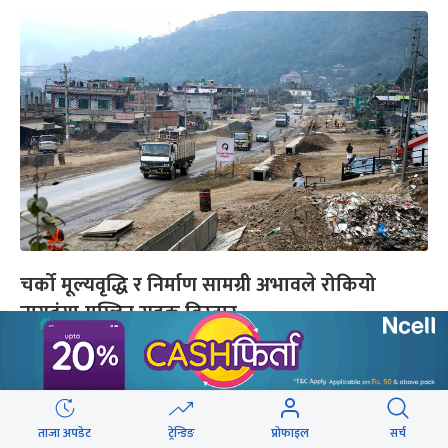
चर्को मूल्यवृद्धि र निर्माण सामग्री अभावले रोकियो
नागढुंगा-मुग्लिन सडक विस्तार
यो पनि
ताजा अपडेट
ट्रेन्डिङ
प्रोफाइल
सर्च