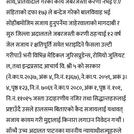
साथै, प्रतिवादीले गरेको कार्य जबरजस्ती करणी नभई ऐ.ऐ
संहिताको दफा १७३ ले बन्देज गरेको बालविवाह भई
सोहीबमोजिम सजाय हुनुपर्नेमा जाहेरवालाको मागदाबी र
सुरु जिल्ला अदालतले जबरजस्ती करणी ठहर्‍याई १२ वर्ष
जेल सजाय र क्षतिपूर्ति समेत भराइदिने फैसला उल्टी
गरीपाउँ भनी विभिन्न मेडिकल जुरिसप्रुडेन्स, रोमियो जुलियट
ल, तथा इन्द्रप्रसाद आचार्य वि. श्री ५ को सरकार
(ने.का.प.२०३७, अंक ४, नि.नं. १३६७), ने.का.प. २०५९, अकं ३।
४, पृष्ठ १२३, नि.नं. ७०६९ ने.का.प २०८०, अंक १, पृष्ठ नं. १०१,
नि.नं. ११०१५ जस्ता उदाहरणीय नजिर तथा सिद्धान्तहरुलाई
प्रष्टाउँदै उसले हालसम्म बिताएको कैद सजायलाई यथावत्
सजाय कायम गरी मुद्दालाई किनारा लगाउन निवेदन गर्‍यौं ।
साँच्चै उच्च अदालत पाटनका माननीय न्यायाधीशज्यूहरुले