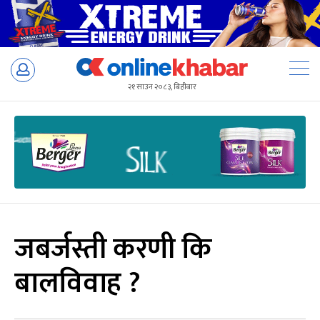
Skip
to
२१ साउन २०८३, बिहीबार
content
जबर्जस्ती करणी कि
बालविवाह ?