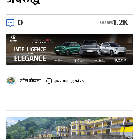
0
1.2K
SHARES
कपिल कोइराला
२०८२ असार ३१ गते ८:१०