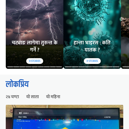
चट्याङ लागेमा तुरुन्त के
हान्ता भाइरस : कति
गर्ने ?
घातक ?
9
STORIES
8
STORIES
लोकप्रिय
२४ घण्टा
यो साता
यो महिना