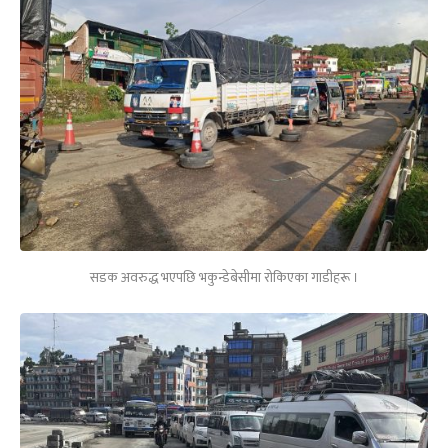
सडक अवरुद्ध भएपछि भकुन्डेबेसीमा रोकिएका गाडीहरू ।