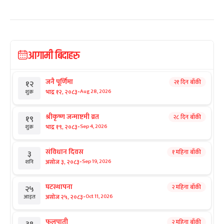
आगामी बिदाहरु
जनै पूर्णिमा
२१ दिन बाँकी
१२
-
भाद्र १२, २०८३
Aug 28, 2026
शुक्र
श्रीकृष्ण जन्माष्टमी व्रत
२८ दिन बाँकी
१९
-
भाद्र १९, २०८३
Sep 4, 2026
शुक्र
संविधान दिवस
१ महिना बाँकी
३
-
असोज ३, २०८३
Sep 19, 2026
शनि
घटस्थापना
२ महिना बाँकी
२५
-
असोज २५, २०८३
Oct 11, 2026
आइत
फूलपाती
२ महिना बाँकी