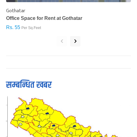
Gothatar
S
Office Space for Rent at Gothatar
H
Rs. 55
R
Per Sq.Feet
‹
›
सम्बन्धित खबर