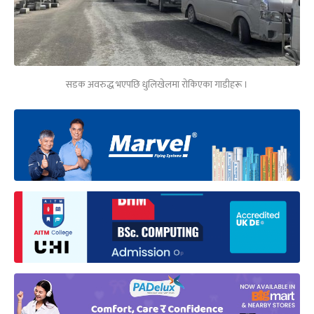
सडक अवरुद्ध भएपछि धुलिखेलमा रोकिएका गाडीहरू ।