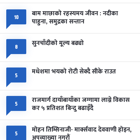
-
चैत्र ७, २०८३
Mar 21, 2027
आइत
बाम माछाको रहस्यमय जीवन : नदीका
फागुपूर्णिमा
१०
७ महिना बाँकी
८
पाहुना, समुद्रका सन्तान
-
चैत्र ८, २०८३
Mar 22, 2027
सोम
सुनचाँदीको मूल्य बढ्यो
८
मधेशमा भयको रोटी सेक्दै सीके राउत
५
राजमार्ग दायाँबायाँका जग्गामा लाग्ने विकास
५
कर ५ प्रतिशत बिन्दु बढाइँदै
मोहन तिम्सिनाजी- मार्क्सवाद देववाणी होइन,
५
अपव्याख्या नगरौं