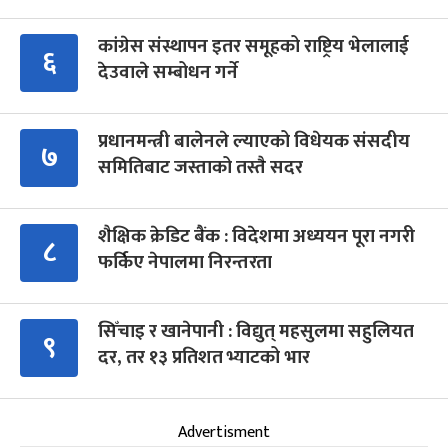
कांग्रेस संस्थापन इतर समूहको राष्ट्रिय भेलालाई
६
देउवाले सम्बोधन गर्ने
प्रधानमन्त्री बालेनले ल्याएको विधेयक संसदीय
७
समितिबाट जस्ताको तस्तै सदर
शैक्षिक क्रेडिट बैंक : विदेशमा अध्ययन पूरा नगरी
८
फर्किए नेपालमा निरन्तरता
सिँचाइ र खानेपानी : विद्युत् महसुलमा सहुलियत
९
दर, तर १३ प्रतिशत भ्याटको भार
Advertisment