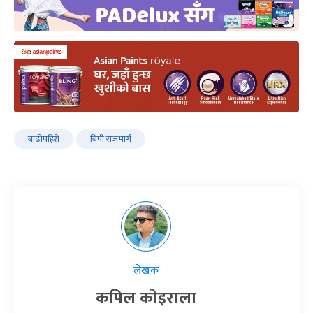
बाढीपहिरो
बिपी राजमार्ग
लेखक
कपिल कोइराला