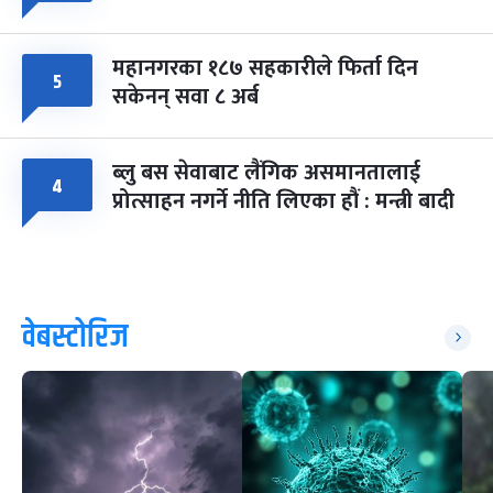
महानगरका १८७ सहकारीले फिर्ता दिन
५
सकेनन् सवा ८ अर्ब
ब्लु बस सेवाबाट लैंगिक असमानतालाई
४
प्रोत्साहन नगर्ने नीति लिएका हौं : मन्त्री बादी
वेबस्टोरिज