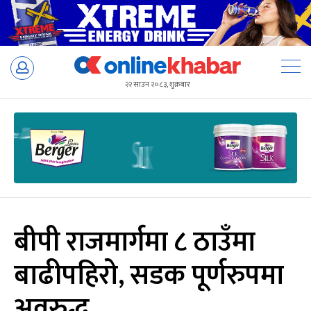
Skip
to
२२ साउन २०८३, शुक्रबार
content
बीपी राजमार्गमा ८ ठाउँमा
बाढीपहिरो, सडक पूर्णरुपमा
अवरुद्ध