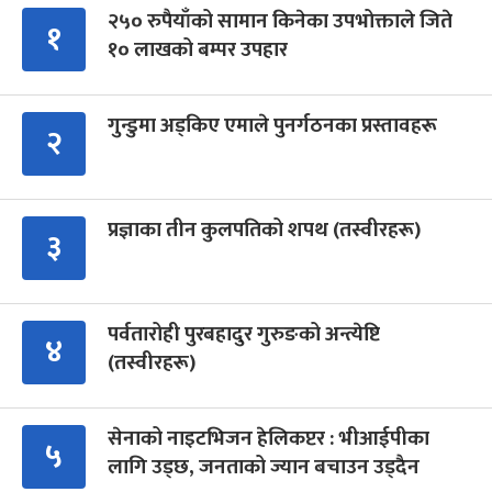
२५० रुपैयाँको सामान किनेका उपभोक्ताले जिते
१
१० लाखको बम्पर उपहार
गुन्डुमा अड्किए एमाले पुनर्गठनका प्रस्तावहरू
२
प्रज्ञाका तीन कुलपतिको शपथ (तस्वीरहरू)
३
पर्वतारोही पुरबहादुर गुरुङको अन्त्येष्टि
४
(तस्वीरहरू)
सेनाको नाइटभिजन हेलिकप्टर : भीआईपीका
५
लागि उड्छ, जनताको ज्यान बचाउन उड्दैन