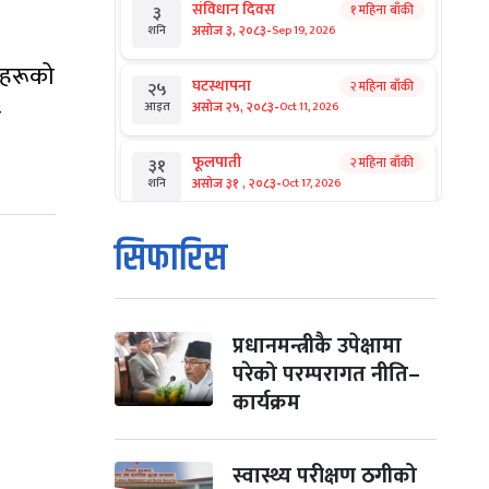
संविधान दिवस
१ महिना बाँकी
३
-
असोज ३, २०८३
Sep 19, 2026
शनि
ुहरूको
घटस्थापना
२ महिना बाँकी
२५
-
असोज २५, २०८३
Oct 11, 2026
आइत
न
फूलपाती
२ महिना बाँकी
३१
-
असोज ३१ , २०८३
Oct 17, 2026
शनि
कार्तिक सङ्क्रान्ति
२ महिना बाँकी
१
सिफारिस
-
कार्तिक १, २०८३
Oct 18, 2026
आइत
महानवमी
२ महिना बाँकी
३
-
कार्तिक ३, २०८३
Oct 20, 2026
मंगल
प्रधानमन्त्रीकै उपेक्षामा
परेको परम्परागत नीति–
विजयादशमी
२ महिना बाँकी
४
कार्यक्रम
-
कार्तिक ४, २०८३
Oct 21, 2026
बुध
पापा‌ङ्कुशा एकादशी व्रत
स्वास्थ्य परीक्षण ठगीको
२ महिना बाँकी
५
Oct 22, 2026