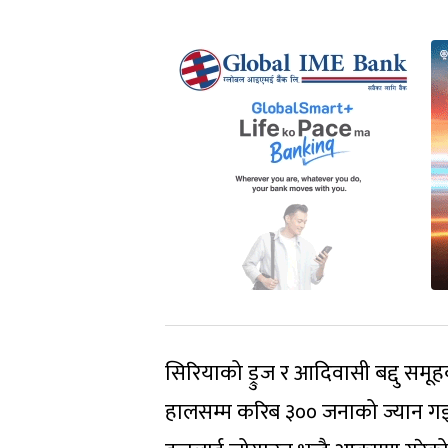
सिरियाको ड्रुज र आदिवासी बद्दु समू
हालसम्म करिब ३०० जनाको ज्यान ग