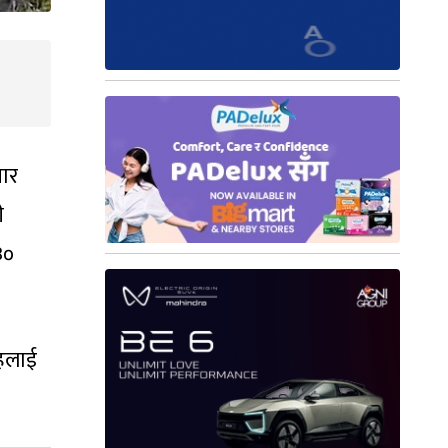
सार
ी
३०
ोहलाई