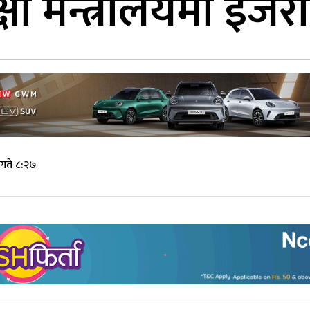
क्षा मन्त्रालयमा इ
गते ८:२७