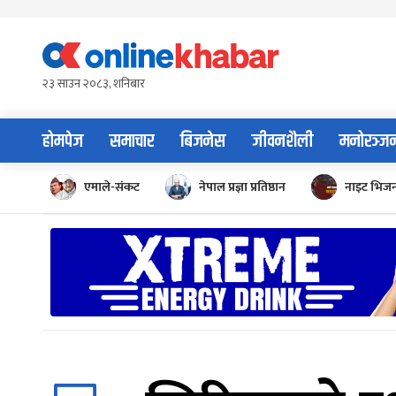
Skip
to
content
२३ साउन २०८३, शनिबार
होमपेज
समाचार
बिजनेस
जीवनशैली
मनोरञ्ज
एमाले-संकट
नेपाल प्रज्ञा प्रतिष्ठान
नाइट भिज