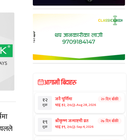
आगामी बिदाहरु
जनै पूर्णिमा
२० दिन बाँकी
१२
-
भाद्र १२, २०८३
Aug 28, 2026
शुक्र
षमा
श्रीकृष्ण जन्माष्टमी व्रत
२७ दिन बाँकी
१९
ायलले
-
भाद्र १९, २०८३
Sep 4, 2026
शुक्र