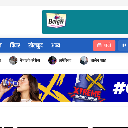
न
विचार
खेलकुद
अन्य
पात्रो
न
नेपाली काँग्रेस
अमेरिका
बालेन शाह